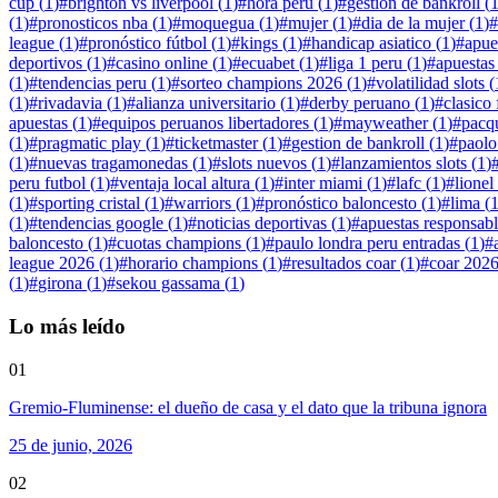
cup
(
1
)
#
brighton vs liverpool
(
1
)
#
hora peru
(
1
)
#
gestión de bankroll
(
(
1
)
#
pronosticos nba
(
1
)
#
moquegua
(
1
)
#
mujer
(
1
)
#
dia de la mujer
(
1
)
#
league
(
1
)
#
pronóstico fútbol
(
1
)
#
kings
(
1
)
#
handicap asiatico
(
1
)
#
apue
deportivos
(
1
)
#
casino online
(
1
)
#
ecuabet
(
1
)
#
liga 1 peru
(
1
)
#
apuestas
(
1
)
#
tendencias peru
(
1
)
#
sorteo champions 2026
(
1
)
#
volatilidad slots
(
(
1
)
#
rivadavia
(
1
)
#
alianza universitario
(
1
)
#
derby peruano
(
1
)
#
clasico 
apuestas
(
1
)
#
equipos peruanos libertadores
(
1
)
#
mayweather
(
1
)
#
pacq
(
1
)
#
pragmatic play
(
1
)
#
ticketmaster
(
1
)
#
gestion de bankroll
(
1
)
#
paolo
(
1
)
#
nuevas tragamonedas
(
1
)
#
slots nuevos
(
1
)
#
lanzamientos slots
(
1
)
peru futbol
(
1
)
#
ventaja local altura
(
1
)
#
inter miami
(
1
)
#
lafc
(
1
)
#
lionel
(
1
)
#
sporting cristal
(
1
)
#
warriors
(
1
)
#
pronóstico baloncesto
(
1
)
#
lima
(
(
1
)
#
tendencias google
(
1
)
#
noticias deportivas
(
1
)
#
apuestas responsabl
baloncesto
(
1
)
#
cuotas champions
(
1
)
#
paulo londra peru entradas
(
1
)
#
league 2026
(
1
)
#
horario champions
(
1
)
#
resultados coar
(
1
)
#
coar 202
(
1
)
#
girona
(
1
)
#
sekou gassama
(
1
)
Lo más leído
01
Gremio-Fluminense: el dueño de casa y el dato que la tribuna ignora
25 de junio, 2026
02