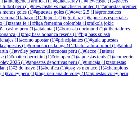
(
1
)
#
inteligencia artificial
(
1
)
#
galatasaray
(
1
)
#
newcastle
(
1
)
#
pacers
s futbol peru
(
1
)
#
newcastle vs manchester united
(
1
)
#
apuestas premier
s menos goles
(
1
)
#
apuestas goles
(
1
)
#
over 2.5
(
1
)
#
pronósticos
s verona
(
1
)
#
havre
(
1
)
#
ligue 1
(
1
)
#
gorillaz
(
1
)
#
apuestas especiales
no
(
1
)
#
santa fe
(
1
)
#
liga femenina colombia
(
1
)
#
nikola jokic
eña casino peru
(
1
)
#
atalanta
(
1
)
#
borussia dortmund
(
1
)
#
libertadores
 bonanza
(
1
)
#
big bass bonanza reseña
(
1
)
#
big bass splash
ichajes
(
1
)
#
como apostar
(
1
)
#
principiantes
(
1
)
#
guia apuestas
la apuestas
(
1
)
#
pronosticos la liga
(
1
)
#
factor altura futbol
(
1
)
#
altitud
rtín
(
1
)
#
vóley peruano
(
1
)
#
cuotas perú
(
1
)
#
lecce
(
1
)
#
inter
se
(
1
)
#
matteo berrettini
(
1
)
#
rio open
(
1
)
#
apuestas tenis
(
1
)
#
comercio
voley 2026
(
1
)
#
apuestas deportivas peru
(
1
)
#
unicaja
(
1
)
#
apuestas
lán
(
1
)
#
2 de mayo
(
1
)
#
benfica
(
1
)
#
psg vs monaco
(
1
)
#
champions
(
1
)
#
voley peru
(
1
)
#
liga peruana de voley
(
1
)
#
apuestas voley peru