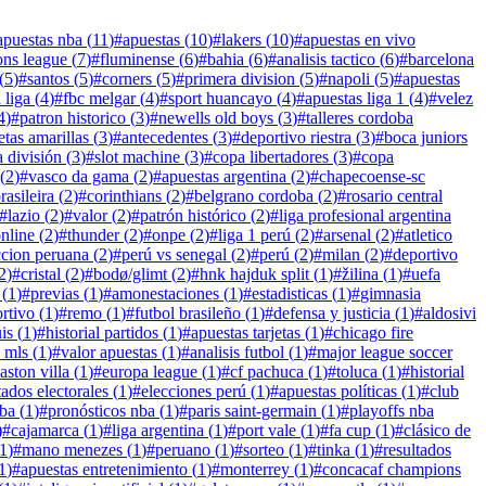
apuestas nba
(
11
)
#
apuestas
(
10
)
#
lakers
(
10
)
#
apuestas en vivo
ns league
(
7
)
#
fluminense
(
6
)
#
bahia
(
6
)
#
analisis tactico
(
6
)
#
barcelona
(
5
)
#
santos
(
5
)
#
corners
(
5
)
#
primera division
(
5
)
#
napoli
(
5
)
#
apuestas
a liga
(
4
)
#
fbc melgar
(
4
)
#
sport huancayo
(
4
)
#
apuestas liga 1
(
4
)
#
velez
4
)
#
patron historico
(
3
)
#
newells old boys
(
3
)
#
talleres cordoba
jetas amarillas
(
3
)
#
antecedentes
(
3
)
#
deportivo riestra
(
3
)
#
boca juniors
 división
(
3
)
#
slot machine
(
3
)
#
copa libertadores
(
3
)
#
copa
(
2
)
#
vasco da gama
(
2
)
#
apuestas argentina
(
2
)
#
chapecoense-sc
rasileira
(
2
)
#
corinthians
(
2
)
#
belgrano cordoba
(
2
)
#
rosario central
#
lazio
(
2
)
#
valor
(
2
)
#
patrón histórico
(
2
)
#
liga profesional argentina
nline
(
2
)
#
thunder
(
2
)
#
onpe
(
2
)
#
liga 1 perú
(
2
)
#
arsenal
(
2
)
#
atletico
ccion peruana
(
2
)
#
perú vs senegal
(
2
)
#
perú
(
2
)
#
milan
(
2
)
#
deportivo
2
)
#
cristal
(
2
)
#
bodø/glimt
(
2
)
#
hnk hajduk split
(
1
)
#
žilina
(
1
)
#
uefa
(
1
)
#
previas
(
1
)
#
amonestaciones
(
1
)
#
estadisticas
(
1
)
#
gimnasia
rtivo
(
1
)
#
remo
(
1
)
#
futbol brasileño
(
1
)
#
defensa y justicia
(
1
)
#
aldosivi
uis
(
1
)
#
historial partidos
(
1
)
#
apuestas tarjetas
(
1
)
#
chicago fire
 mls
(
1
)
#
valor apuestas
(
1
)
#
analisis futbol
(
1
)
#
major league soccer
aston villa
(
1
)
#
europa league
(
1
)
#
cf pachuca
(
1
)
#
toluca
(
1
)
#
historial
tados electorales
(
1
)
#
elecciones perú
(
1
)
#
apuestas políticas
(
1
)
#
club
nba
(
1
)
#
pronósticos nba
(
1
)
#
paris saint-germain
(
1
)
#
playoffs nba
)
#
cajamarca
(
1
)
#
liga argentina
(
1
)
#
port vale
(
1
)
#
fa cup
(
1
)
#
clásico de
1
)
#
mano menezes
(
1
)
#
peruano
(
1
)
#
sorteo
(
1
)
#
tinka
(
1
)
#
resultados
1
)
#
apuestas entretenimiento
(
1
)
#
monterrey
(
1
)
#
concacaf champions