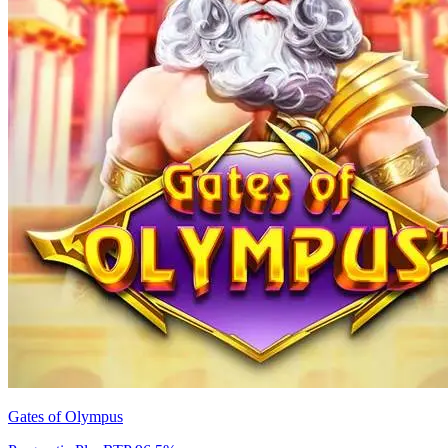
Gates of Olympus