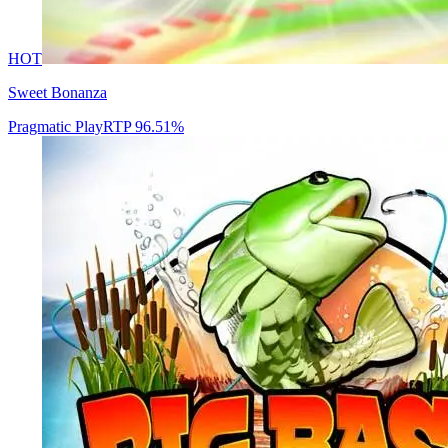
HOT
Sweet Bonanza
Pragmatic Play
RTP
96.51
%