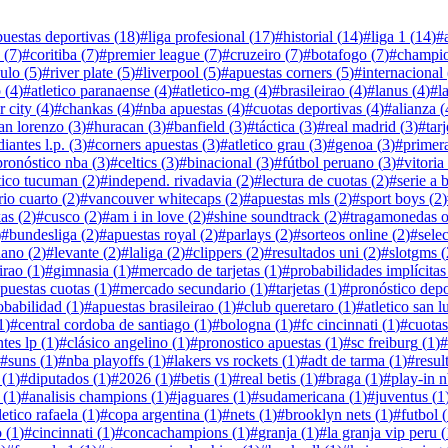
puestas deportivas
(
18
)
#
liga profesional
(
17
)
#
historial
(
14
)
#
liga 1
(
14
)
#
(
7
)
#
coritiba
(
7
)
#
premier league
(
7
)
#
cruzeiro
(
7
)
#
botafogo
(
7
)
#
champio
ulo
(
5
)
#
river plate
(
5
)
#
liverpool
(
5
)
#
apuestas corners
(
5
)
#
internacional
o
(
4
)
#
atletico paranaense
(
4
)
#
atletico-mg
(
4
)
#
brasileirao
(
4
)
#
lanus
(
4
)
#
l
 city
(
4
)
#
chankas
(
4
)
#
nba apuestas
(
4
)
#
cuotas deportivas
(
4
)
#
alianza
(
an lorenzo
(
3
)
#
huracan
(
3
)
#
banfield
(
3
)
#
táctica
(
3
)
#
real madrid
(
3
)
#
tar
diantes l.p.
(
3
)
#
corners apuestas
(
3
)
#
atletico grau
(
3
)
#
genoa
(
3
)
#
primera
pronóstico nba
(
3
)
#
celtics
(
3
)
#
binacional
(
3
)
#
fútbol peruano
(
3
)
#
vitoria
etico tucuman
(
2
)
#
independ. rivadavia
(
2
)
#
lectura de cuotas
(
2
)
#
serie a b
rio cuarto
(
2
)
#
vancouver whitecaps
(
2
)
#
apuestas mls
(
2
)
#
sport boys
(
2
)
kas
(
2
)
#
cusco
(
2
)
#
am i in love
(
2
)
#
shine soundtrack
(
2
)
#
tragamonedas o
)
#
bundesliga
(
2
)
#
apuestas royal
(
2
)
#
parlays
(
2
)
#
sorteos online
(
2
)
#
sele
uano
(
2
)
#
levante
(
2
)
#
laliga
(
2
)
#
clippers
(
2
)
#
resultados uni
(
2
)
#
slotgms
(
eirao
(
1
)
#
gimnasia
(
1
)
#
mercado de tarjetas
(
1
)
#
probabilidades implícitas
puestas cuotas
(
1
)
#
mercado secundario
(
1
)
#
tarjetas
(
1
)
#
pronóstico depo
obabilidad
(
1
)
#
apuestas brasileirao
(
1
)
#
club queretaro
(
1
)
#
atletico san l
1
)
#
central cordoba de santiago
(
1
)
#
bologna
(
1
)
#
fc cincinnati
(
1
)
#
cuotas
ntes lp
(
1
)
#
clásico angelino
(
1
)
#
pronostico apuestas
(
1
)
#
sc freiburg
(
1
)
#
#
suns
(
1
)
#
nba playoffs
(
1
)
#
lakers vs rockets
(
1
)
#
adt de tarma
(
1
)
#
resul
(
1
)
#
diputados
(
1
)
#
2026
(
1
)
#
betis
(
1
)
#
real betis
(
1
)
#
braga
(
1
)
#
play-in 
(
1
)
#
analisis champions
(
1
)
#
jaguares
(
1
)
#
sudamericana
(
1
)
#
juventus
(
1
letico rafaela
(
1
)
#
copa argentina
(
1
)
#
nets
(
1
)
#
brooklyn nets
(
1
)
#
futbol
(
o
(
1
)
#
cincinnati
(
1
)
#
concachampions
(
1
)
#
granja
(
1
)
#
la granja vip peru
(