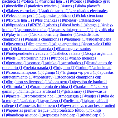
pachuca
(
1
)
#
toluca
(
1
)
#
historial liga 1
(
1
)
#
como
(
1
)
#
atlético grau
(
1
)
#
medellin
(
1
)
#
atletico mineiro
(
1
)
#
suns
(
1
)
#
nba playoffs
(
1
)
#
lakers vs rockets
(
1
)
#
adt de tarma
(
1
)
#
resultados electorales
(
1
)
#
elecciones perú
(
1
)
#
apuestas políticas
(
1
)
#
club cienciano
(
1
)
#
fixture liga 1
(
1
)
#
los chankas
(
1
)
#
melgar
(
1
)
#
senadores
(
1
)
#
diputados
(
1
)
#
2026
(
1
)
#
betis
(
1
)
#
real betis
(
1
)
#
braga
(
1
)
#
play-
in nba
(
1
)
#
pronósticos nba
(
1
)
#
paris saint-germain
(
1
)
#
playoffs nba
(
1
)
#
play in nba
(
1
)
#
oklahoma city thunder
(
1
)
#
estadisticas
champions
(
1
)
#
analisis champions
(
1
)
#
jaguares
(
1
)
#
sudamericana
(
1
)
#
juventus
(
1
)
#
cajamarca
(
1
)
#
liga argentina
(
1
)
#
port vale
(
1
)
#
fa
cup
(
1
)
#
clásico de avellaneda
(
1
)
#
flamengo vs santos
(
1
)
#
independiente rivadavia
(
1
)
#
atletico rafaela
(
1
)
#
copa argentina
(
1
)
#
nets
(
1
)
#
brooklyn nets
(
1
)
#
futbol
(
1
)
#
mano menezes
(
1
)
#
peruano
(
1
)
#
sorteo
(
1
)
#
tinka
(
1
)
#
resultados
(
1
)
#
estudiantes de
río cuarto
(
1
)
#
pelota parada
(
1
)
#
brighton
(
1
)
#
torino
(
1
)
#
cincinnati
(
1
)
#
concachampions
(
1
)
#
granja
(
1
)
#
la granja vip peru
(
1
)
#
apuestas
entretenimiento
(
1
)
#
monterrey
(
1
)
#
concacaf champions cup
(
1
)
#
brighton vs liverpool
(
1
)
#
hora peru
(
1
)
#
gestión de bankroll
(
1
)
#
formula 1
(
1
)
#
gran premio de china
(
1
)
#
bankroll
(
1
)
#
kaizen
gaming
(
1
)
#
inteligencia artificial
(
1
)
#
galatasaray
(
1
)
#
newcastle
(
1
)
#
pacers
(
1
)
#
pronosticos nba
(
1
)
#
moquegua
(
1
)
#
mujer
(
1
)
#
dia de
la mujer
(
1
)
#
atletico
(
1
)
#
garcilaso
(
1
)
#
pelicans
(
1
)
#
juan pablo ii
college
(
1
)
#
apuestas futbol peru
(
1
)
#
newcastle vs manchester united
(
1
)
#
apuestas premier league
(
1
)
#
pronóstico fútbol
(
1
)
#
kings
(
1
)
#
handicap asiatico
(
1
)
#
apuestas handicap
(
1
)
#
handicap 0.5