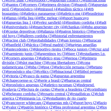
(
5
)
#
river plate
(
5
)
#
liverpool
(
5
)
#
apuestas corners
(
5
)
#
internacional
(
5
)
#
santos
(
5
)
#
corners
(
5
)
#
primera division
(
5
)
#
napoli
(
5
)
#
apuestas
perú
(
5
)
#
pronóstico
(
4
)
#
mirassol
(
4
)
#
análisis táctico
(
4
)
#
rb
bragantino
(
4
)
#
atletico paranaense
(
4
)
#
atletico-mg
(
4
)
#
brasileirao
(
4
)
#
lanus
(
4
)
#
la liga
(
4
)
#
fbc melgar
(
4
)
#
sport huancayo
(
4
)
#
apuestas liga 1
(
4
)
#
velez sarsfield
(
4
)
#
instituto cordoba
(
4
)
#
adt
(
4
)
#
universitario
(
4
)
#
manchester city
(
4
)
#
chankas
(
4
)
#
nba apuestas
(
4
)
#
cuotas deportivas
(
4
)
#
alianza
(
4
)
#
patron historico
(
3
)
#
newells
old boys
(
3
)
#
talleres cordoba
(
3
)
#
historial enfrentamientos
(
3
)
#
racing club
(
3
)
#
probabilidades
(
3
)
#
san lorenzo
(
3
)
#
huracan
(
3
)
#
banfield
(
3
)
#
táctica
(
3
)
#
real madrid
(
3
)
#
tarjetas amarillas
(
3
)
#
antecedentes
(
3
)
#
deportivo riestra
(
3
)
#
boca juniors
(
3
)
#
cruz azul
(
3
)
#
sarmiento junin
(
3
)
#
argentinos jrs
(
3
)
#
tigre
(
3
)
#
estudiantes l.p.
(
3
)
#
corners apuestas
(
3
)
#
atletico grau
(
3
)
#
genoa
(
3
)
#
primera
división
(
3
)
#
slot machine
(
3
)
#
copa libertadores
(
3
)
#
copa
sudamericana
(
3
)
#
nba
(
3
)
#
psg
(
3
)
#
selección peruana
(
3
)
#
betano
(
3
)
#
pronóstico nba
(
3
)
#
celtics
(
3
)
#
binacional
(
3
)
#
fútbol peruano
(
3
)
#
vitoria
(
2
)
#
vasco da gama
(
2
)
#
apuestas argentina
(
2
)
#
chapecoense-sc
(
2
)
#
serie a brasil
(
2
)
#
barracas central
(
2
)
#
pronóstico apuestas
(
2
)
#
atletico tucuman
(
2
)
#
independ.
rivadavia
(
2
)
#
lectura de cuotas
(
2
)
#
serie a brasileira
(
2
)
#
corinthians
(
2
)
#
belgrano cordoba
(
2
)
#
rosario central
(
2
)
#
estadísticas
(
2
)
#
club
america
(
2
)
#
gimnasia l.p.
(
2
)
#
estudiantes de rio cuarto
(
2
)
#
vancouver whitecaps
(
2
)
#
apuestas mls
(
2
)
#
sport boys
(
2
)
#
lazio
(
2
)
#
valor
(
2
)
#
patrón histórico
(
2
)
#
liga profesional argentina
(
2
)
#
los