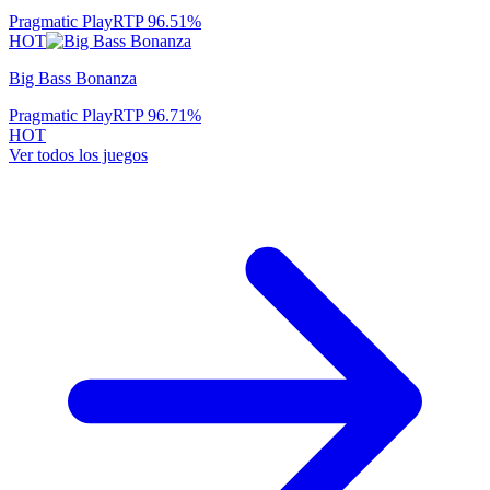
Pragmatic Play
RTP
96.51
%
HOT
Big Bass Bonanza
Pragmatic Play
RTP
96.71
%
HOT
Ver todos los juegos