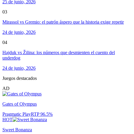
25 de junio, 2026
03
Mirassol vs Gremio: el patrón áspero que la historia exige repetir
24 de junio, 2026
04
Hajduk vs Žilina: los números que desmienten el cuento del
underdog
24 de junio, 2026
Juegos destacados
AD
Gates of Olympus
Pragmatic Play
RTP
96.5
%
HOT
Sweet Bonanza