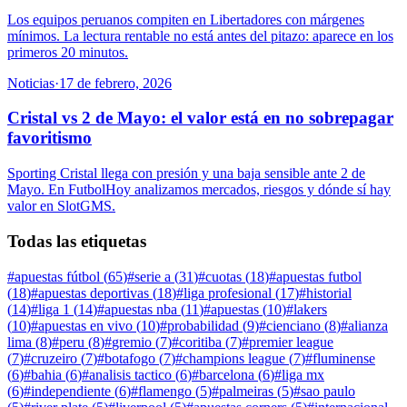
Los equipos peruanos compiten en Libertadores con márgenes
mínimos. La lectura rentable no está antes del pitazo: aparece en los
primeros 20 minutos.
Noticias
·
17 de febrero, 2026
Cristal vs 2 de Mayo: el valor está en no sobrepagar
favoritismo
Sporting Cristal llega con presión y una baja sensible ante 2 de
Mayo. En FutbolHoy analizamos mercados, riesgos y dónde sí hay
valor en SlotGMS.
Todas las etiquetas
#
apuestas fútbol
(
65
)
#
serie a
(
31
)
#
cuotas
(
18
)
#
apuestas futbol
(
18
)
#
apuestas deportivas
(
18
)
#
liga profesional
(
17
)
#
historial
(
14
)
#
liga 1
(
14
)
#
apuestas nba
(
11
)
#
apuestas
(
10
)
#
lakers
(
10
)
#
apuestas en vivo
(
10
)
#
probabilidad
(
9
)
#
cienciano
(
8
)
#
alianza
lima
(
8
)
#
peru
(
8
)
#
gremio
(
7
)
#
coritiba
(
7
)
#
premier league
(
7
)
#
cruzeiro
(
7
)
#
botafogo
(
7
)
#
champions league
(
7
)
#
fluminense
(
6
)
#
bahia
(
6
)
#
analisis tactico
(
6
)
#
barcelona
(
6
)
#
liga mx
(
6
)
#
independiente
(
6
)
#
flamengo
(
5
)
#
palmeiras
(
5
)
#
sao paulo