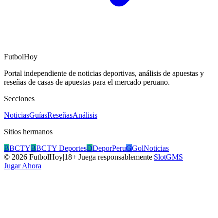
FutbolHoy
Portal independiente de noticias deportivas, análisis de apuestas y
reseñas de casas de apuestas para el mercado peruano.
Secciones
Noticias
Guías
Reseñas
Análisis
Sitios hermanos
B
BCTY
B
BCTY Deportes
D
DeporPeru
G
GolNoticias
©
2026
FutbolHoy
|
18+ Juega responsablemente
|
SlotGMS
Jugar Ahora