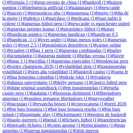
(
1
)
#
formula 1
(
1
)
#
gran premio de china
(
1
)
#
bankroll
(
1
)
#
kaizen
gaming
(
1
)
#
inteligencia artificial
(
1
)
#
galatasaray
(
1
)
#
newcastle
(
1
)
#
pacers
(
1
)
#
pronosticos nba
(
1
)
#
moquegua
(
1
)
#
mujer
(
1
)
#
dia de
la mujer
(
1
)
#
atletico
(
1
)
#
garcilaso
(
1
)
#
pelicans
(
1
)
#
juan pablo ii
college
(
1
)
#
apuestas futbol peru
(
1
)
#
newcastle vs manchester united
(
1
)
#
apuestas premier league
(
1
)
#
pronóstico fútbol
(
1
)
#
kings
(
1
)
#
handicap asiatico
(
1
)
#
apuestas handicap
(
1
)
#
handicap 0.5
(
1
)
#
handicap -1
(
1
)
#
over under
(
1
)
#
mas menos goles
(
1
)
#
apuestas
goles
(
1
)
#
over 2.5
(
1
)
#
pronósticos deportivos
(
1
)
#
casino online
(
1
)
#
ecuabet
(
1
)
#
liga 1 peru
(
1
)
#
apuestas combinadas
(
1
)
#
parlay
(
1
)
#
acumulador
(
1
)
#
apuesta multiple
(
1
)
#
hellas verona
(
1
)
#
havre
(
1
)
#
ligue 1
(
1
)
#
gorillaz
(
1
)
#
apuestas especiales
(
1
)
#
tendencias peru
(
1
)
#
sorteo champions 2026
(
1
)
#
volatilidad slots
(
1
)
#
tragamonedas
volatilidad
(
1
)
#
slots alta volatilidad
(
1
)
#
bankroll casino
(
1
)
#
santa fe
(
1
)
#
liga femenina colombia
(
1
)
#
nikola jokic
(
1
)
#
rivadavia
(
1
)
#
alianza universitario
(
1
)
#
derby peruano
(
1
)
#
clasico futbol peru
(
1
)
#
shine original soundtrack
(
1
)
#
rtp tragamonedas
(
1
)
#
reseña
casino peru
(
1
)
#
atalanta
(
1
)
#
borussia dortmund
(
1
)
#
libertadores
apuestas
(
1
)
#
equipos peruanos libertadores
(
1
)
#
mayweather
(
1
)
#
pacquiao
(
1
)
#
revancha boxeo
(
1
)
#
convocatoria
(
1
)
#
perú 2026
(
1
)
#
big bass bonanza
(
1
)
#
big bass bonanza reseña
(
1
)
#
big bass
splash
(
1
)
#
pragmatic play
(
1
)
#
ticketmaster
(
1
)
#
gestion de bankroll
(
1
)
#
paolo guerrero
(
1
)
#
penal
(
1
)
#
fichajes futbol
(
1
)
#
transferencias
(
1
)
#
mercado fichajes
(
1
)
#
como apostar
(
1
)
#
principiantes
(
1
)
#
guia
apuestas
(
1
)
#
nuevas tragamonedas
(
1
)
#
slots nuevos