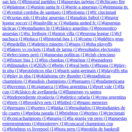
san luis
(
1
)
#
historial partidos
(
1
)
#
apuestas tarjetas
(
1
)
#
chicago fire
(
1
)
#
platense
(
1
)
#
union santa fe
(
1
)
#
serie a apuestas
(
1
)
#
gimnasia m.
(
1
)
#
central cordoba de santiago
(
1
)
#
bologna
(
1
)
#
fc cincinnati
(
1
)
#
cuotas mls
(
1
)
#
valor apuestas
(
1
)
#
analisis futbol
(
1
)
#
major
league soccer
(
1
)
#
nashville sc
(
1
)
#
atlanta united fc
(
1
)
#
apuestas
tácticas
(
1
)
#
estudiantes lp
(
1
)
#
clásico angelino
(
1
)
#
pronostico
apuestas
(
1
)
#
sc freiburg
(
1
)
#
aston villa
(
1
)
#
europa league
(
1
)
#
cf
pachuca
(
1
)
#
toluca
(
1
)
#
historial liga 1
(
1
)
#
como
(
1
)
#
atlético grau
(
1
)
#
medellin
(
1
)
#
atletico mineiro
(
1
)
#
suns
(
1
)
#
nba playoffs
(
1
)
#
lakers vs rockets
(
1
)
#
adt de tarma
(
1
)
#
resultados electorales
(
1
)
#
elecciones perú
(
1
)
#
apuestas políticas
(
1
)
#
club cienciano
(
1
)
#
fixture liga 1
(
1
)
#
los chankas
(
1
)
#
melgar
(
1
)
#
senadores
(
1
)
#
diputados
(
1
)
#
2026
(
1
)
#
betis
(
1
)
#
real betis
(
1
)
#
braga
(
1
)
#
play-
in nba
(
1
)
#
pronósticos nba
(
1
)
#
paris saint-germain
(
1
)
#
playoffs nba
(
1
)
#
play in nba
(
1
)
#
oklahoma city thunder
(
1
)
#
estadisticas
champions
(
1
)
#
analisis champions
(
1
)
#
jaguares
(
1
)
#
sudamericana
(
1
)
#
juventus
(
1
)
#
cajamarca
(
1
)
#
liga argentina
(
1
)
#
port vale
(
1
)
#
fa
cup
(
1
)
#
clásico de avellaneda
(
1
)
#
flamengo vs santos
(
1
)
#
independiente rivadavia
(
1
)
#
atletico rafaela
(
1
)
#
copa argentina
(
1
)
#
nets
(
1
)
#
brooklyn nets
(
1
)
#
futbol
(
1
)
#
mano menezes
(
1
)
#
peruano
(
1
)
#
sorteo
(
1
)
#
tinka
(
1
)
#
resultados
(
1
)
#
estudiantes de
río cuarto
(
1
)
#
pelota parada
(
1
)
#
brighton
(
1
)
#
torino
(
1
)
#
cincinnati
(
1
)
#
concachampions
(
1
)
#
granja
(
1
)
#
la granja vip peru
(
1
)
#
apuestas
entretenimiento
(
1
)
#
monterrey
(
1
)
#
concacaf champions cup
(
1
)
#
brighton vs liverpool
(
1
)
#
hora peru
(
1
)
#
gestión de bankroll