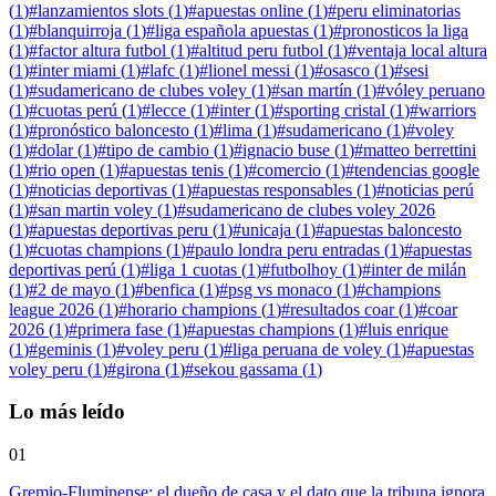
(
1
)
#
lanzamientos slots
(
1
)
#
apuestas online
(
1
)
#
peru eliminatorias
(
1
)
#
blanquirroja
(
1
)
#
liga española apuestas
(
1
)
#
pronosticos la liga
(
1
)
#
factor altura futbol
(
1
)
#
altitud peru futbol
(
1
)
#
ventaja local altura
(
1
)
#
inter miami
(
1
)
#
lafc
(
1
)
#
lionel messi
(
1
)
#
osasco
(
1
)
#
sesi
(
1
)
#
sudamericano de clubes voley
(
1
)
#
san martín
(
1
)
#
vóley peruano
(
1
)
#
cuotas perú
(
1
)
#
lecce
(
1
)
#
inter
(
1
)
#
sporting cristal
(
1
)
#
warriors
(
1
)
#
pronóstico baloncesto
(
1
)
#
lima
(
1
)
#
sudamericano
(
1
)
#
voley
(
1
)
#
dolar
(
1
)
#
tipo de cambio
(
1
)
#
ignacio buse
(
1
)
#
matteo berrettini
(
1
)
#
rio open
(
1
)
#
apuestas tenis
(
1
)
#
comercio
(
1
)
#
tendencias google
(
1
)
#
noticias deportivas
(
1
)
#
apuestas responsables
(
1
)
#
noticias perú
(
1
)
#
san martin voley
(
1
)
#
sudamericano de clubes voley 2026
(
1
)
#
apuestas deportivas peru
(
1
)
#
unicaja
(
1
)
#
apuestas baloncesto
(
1
)
#
cuotas champions
(
1
)
#
paulo londra peru entradas
(
1
)
#
apuestas
deportivas perú
(
1
)
#
liga 1 cuotas
(
1
)
#
futbolhoy
(
1
)
#
inter de milán
(
1
)
#
2 de mayo
(
1
)
#
benfica
(
1
)
#
psg vs monaco
(
1
)
#
champions
league 2026
(
1
)
#
horario champions
(
1
)
#
resultados coar
(
1
)
#
coar
2026
(
1
)
#
primera fase
(
1
)
#
apuestas champions
(
1
)
#
luis enrique
(
1
)
#
geminis
(
1
)
#
voley peru
(
1
)
#
liga peruana de voley
(
1
)
#
apuestas
voley peru
(
1
)
#
girona
(
1
)
#
sekou gassama
(
1
)
Lo más leído
01
Gremio-Fluminense: el dueño de casa y el dato que la tribuna ignora