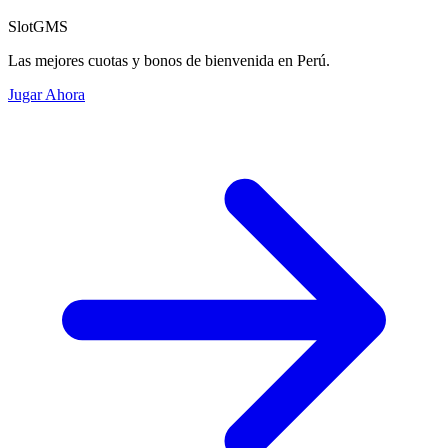
SlotGMS
Las mejores cuotas y bonos de bienvenida en Perú.
Jugar Ahora