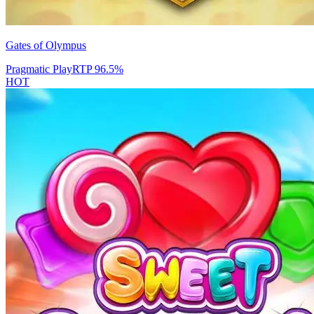
Gates of Olympus
Pragmatic Play
RTP
96.5
%
HOT