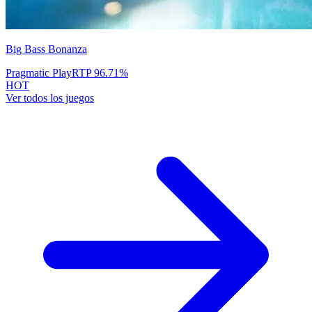
Big Bass Bonanza
Pragmatic Play
RTP
96.71
%
HOT
Ver todos los juegos