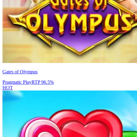
Gates of Olympus
Pragmatic Play
RTP
96.5
%
HOT