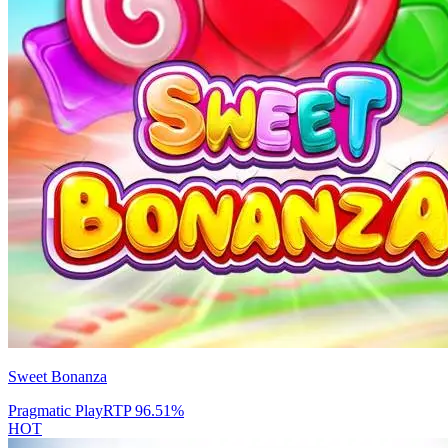
Sweet Bonanza
Pragmatic Play
RTP
96.51
%
HOT