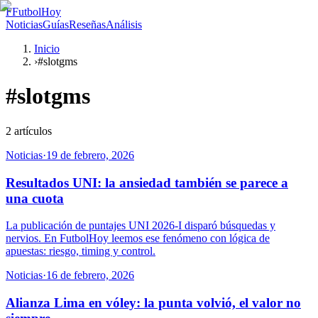
F
FutbolHoy
Noticias
Guías
Reseñas
Análisis
Inicio
›
#slotgms
#
slotgms
2
artículos
Noticias
·
19 de febrero, 2026
Resultados UNI: la ansiedad también se parece a
una cuota
La publicación de puntajes UNI 2026-I disparó búsquedas y
nervios. En FutbolHoy leemos ese fenómeno con lógica de
apuestas: riesgo, timing y control.
Noticias
·
16 de febrero, 2026
Alianza Lima en vóley: la punta volvió, el valor no