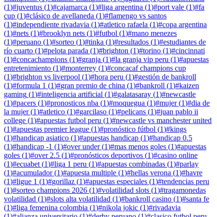
(
1
)
#
juventus
(
1
)
#
cajamarca
(
1
)
#
liga argentina
(
1
)
#
port vale
(
1
)
#
fa
cup
(
1
)
#
clásico de avellaneda
(
1
)
#
flamengo vs santos
(
1
)
#
independiente rivadavia
(
1
)
#
atletico rafaela
(
1
)
#
copa argentina
(
1
)
#
nets
(
1
)
#
brooklyn nets
(
1
)
#
futbol
(
1
)
#
mano menezes
(
1
)
#
peruano
(
1
)
#
sorteo
(
1
)
#
tinka
(
1
)
#
resultados
(
1
)
#
estudiantes de
río cuarto
(
1
)
#
pelota parada
(
1
)
#
brighton
(
1
)
#
torino
(
1
)
#
cincinnati
(
1
)
#
concachampions
(
1
)
#
granja
(
1
)
#
la granja vip peru
(
1
)
#
apuestas
entretenimiento
(
1
)
#
monterrey
(
1
)
#
concacaf champions cup
(
1
)
#
brighton vs liverpool
(
1
)
#
hora peru
(
1
)
#
gestión de bankroll
(
1
)
#
formula 1
(
1
)
#
gran premio de china
(
1
)
#
bankroll
(
1
)
#
kaizen
gaming
(
1
)
#
inteligencia artificial
(
1
)
#
galatasaray
(
1
)
#
newcastle
(
1
)
#
pacers
(
1
)
#
pronosticos nba
(
1
)
#
moquegua
(
1
)
#
mujer
(
1
)
#
dia de
la mujer
(
1
)
#
atletico
(
1
)
#
garcilaso
(
1
)
#
pelicans
(
1
)
#
juan pablo ii
college
(
1
)
#
apuestas futbol peru
(
1
)
#
newcastle vs manchester united
(
1
)
#
apuestas premier league
(
1
)
#
pronóstico fútbol
(
1
)
#
kings
(
1
)
#
handicap asiatico
(
1
)
#
apuestas handicap
(
1
)
#
handicap 0.5
(
1
)
#
handicap -1
(
1
)
#
over under
(
1
)
#
mas menos goles
(
1
)
#
apuestas
goles
(
1
)
#
over 2.5
(
1
)
#
pronósticos deportivos
(
1
)
#
casino online
(
1
)
#
ecuabet
(
1
)
#
liga 1 peru
(
1
)
#
apuestas combinadas
(
1
)
#
parlay
(
1
)
#
acumulador
(
1
)
#
apuesta multiple
(
1
)
#
hellas verona
(
1
)
#
havre
(
1
)
#
ligue 1
(
1
)
#
gorillaz
(
1
)
#
apuestas especiales
(
1
)
#
tendencias peru
(
1
)
#
sorteo champions 2026
(
1
)
#
volatilidad slots
(
1
)
#
tragamonedas
volatilidad
(
1
)
#
slots alta volatilidad
(
1
)
#
bankroll casino
(
1
)
#
santa fe
(
1
)
#
liga femenina colombia
(
1
)
#
nikola jokic
(
1
)
#
rivadavia
(
1
)
#
alianza universitario
(
1
)
#
derby peruano
(
1
)
#
clasico futbol peru