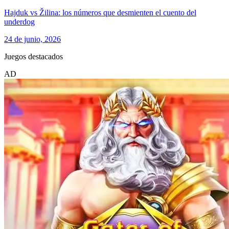
Hajduk vs Žilina: los números que desmienten el cuento del
underdog
24 de junio, 2026
Juegos destacados
AD