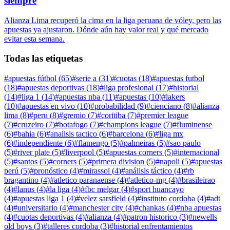
siempre
Alianza Lima recuperó la cima en la liga peruana de vóley, pero las
apuestas ya ajustaron. Dónde aún hay valor real y qué mercado
evitar esta semana.
Todas las etiquetas
#
apuestas fútbol
(
65
)
#
serie a
(
31
)
#
cuotas
(
18
)
#
apuestas futbol
(
18
)
#
apuestas deportivas
(
18
)
#
liga profesional
(
17
)
#
historial
(
14
)
#
liga 1
(
14
)
#
apuestas nba
(
11
)
#
apuestas
(
10
)
#
lakers
(
10
)
#
apuestas en vivo
(
10
)
#
probabilidad
(
9
)
#
cienciano
(
8
)
#
alianza
lima
(
8
)
#
peru
(
8
)
#
gremio
(
7
)
#
coritiba
(
7
)
#
premier league
(
7
)
#
cruzeiro
(
7
)
#
botafogo
(
7
)
#
champions league
(
7
)
#
fluminense
(
6
)
#
bahia
(
6
)
#
analisis tactico
(
6
)
#
barcelona
(
6
)
#
liga mx
(
6
)
#
independiente
(
6
)
#
flamengo
(
5
)
#
palmeiras
(
5
)
#
sao paulo
(
5
)
#
river plate
(
5
)
#
liverpool
(
5
)
#
apuestas corners
(
5
)
#
internacional
(
5
)
#
santos
(
5
)
#
corners
(
5
)
#
primera division
(
5
)
#
napoli
(
5
)
#
apuestas
perú
(
5
)
#
pronóstico
(
4
)
#
mirassol
(
4
)
#
análisis táctico
(
4
)
#
rb
bragantino
(
4
)
#
atletico paranaense
(
4
)
#
atletico-mg
(
4
)
#
brasileirao
(
4
)
#
lanus
(
4
)
#
la liga
(
4
)
#
fbc melgar
(
4
)
#
sport huancayo
(
4
)
#
apuestas liga 1
(
4
)
#
velez sarsfield
(
4
)
#
instituto cordoba
(
4
)
#
adt
(
4
)
#
universitario
(
4
)
#
manchester city
(
4
)
#
chankas
(
4
)
#
nba apuestas
(
4
)
#
cuotas deportivas
(
4
)
#
alianza
(
4
)
#
patron historico
(
3
)
#
newells
old boys
(
3
)
#
talleres cordoba
(
3
)
#
historial enfrentamientos