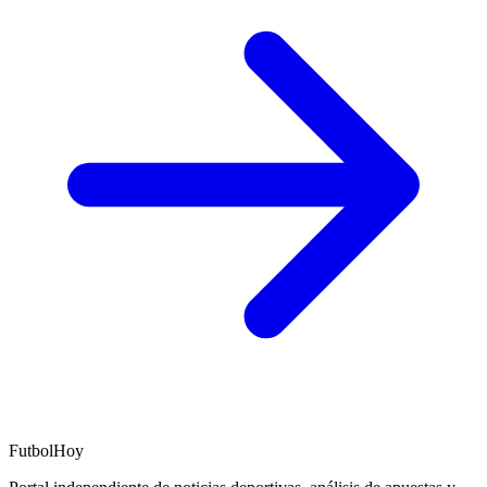
FutbolHoy