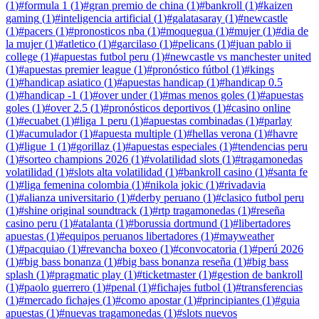
(
1
)
#
formula 1
(
1
)
#
gran premio de china
(
1
)
#
bankroll
(
1
)
#
kaizen
gaming
(
1
)
#
inteligencia artificial
(
1
)
#
galatasaray
(
1
)
#
newcastle
(
1
)
#
pacers
(
1
)
#
pronosticos nba
(
1
)
#
moquegua
(
1
)
#
mujer
(
1
)
#
dia de
la mujer
(
1
)
#
atletico
(
1
)
#
garcilaso
(
1
)
#
pelicans
(
1
)
#
juan pablo ii
college
(
1
)
#
apuestas futbol peru
(
1
)
#
newcastle vs manchester united
(
1
)
#
apuestas premier league
(
1
)
#
pronóstico fútbol
(
1
)
#
kings
(
1
)
#
handicap asiatico
(
1
)
#
apuestas handicap
(
1
)
#
handicap 0.5
(
1
)
#
handicap -1
(
1
)
#
over under
(
1
)
#
mas menos goles
(
1
)
#
apuestas
goles
(
1
)
#
over 2.5
(
1
)
#
pronósticos deportivos
(
1
)
#
casino online
(
1
)
#
ecuabet
(
1
)
#
liga 1 peru
(
1
)
#
apuestas combinadas
(
1
)
#
parlay
(
1
)
#
acumulador
(
1
)
#
apuesta multiple
(
1
)
#
hellas verona
(
1
)
#
havre
(
1
)
#
ligue 1
(
1
)
#
gorillaz
(
1
)
#
apuestas especiales
(
1
)
#
tendencias peru
(
1
)
#
sorteo champions 2026
(
1
)
#
volatilidad slots
(
1
)
#
tragamonedas
volatilidad
(
1
)
#
slots alta volatilidad
(
1
)
#
bankroll casino
(
1
)
#
santa fe
(
1
)
#
liga femenina colombia
(
1
)
#
nikola jokic
(
1
)
#
rivadavia
(
1
)
#
alianza universitario
(
1
)
#
derby peruano
(
1
)
#
clasico futbol peru
(
1
)
#
shine original soundtrack
(
1
)
#
rtp tragamonedas
(
1
)
#
reseña
casino peru
(
1
)
#
atalanta
(
1
)
#
borussia dortmund
(
1
)
#
libertadores
apuestas
(
1
)
#
equipos peruanos libertadores
(
1
)
#
mayweather
(
1
)
#
pacquiao
(
1
)
#
revancha boxeo
(
1
)
#
convocatoria
(
1
)
#
perú 2026
(
1
)
#
big bass bonanza
(
1
)
#
big bass bonanza reseña
(
1
)
#
big bass
splash
(
1
)
#
pragmatic play
(
1
)
#
ticketmaster
(
1
)
#
gestion de bankroll
(
1
)
#
paolo guerrero
(
1
)
#
penal
(
1
)
#
fichajes futbol
(
1
)
#
transferencias
(
1
)
#
mercado fichajes
(
1
)
#
como apostar
(
1
)
#
principiantes
(
1
)
#
guia
apuestas
(
1
)
#
nuevas tragamonedas
(
1
)
#
slots nuevos