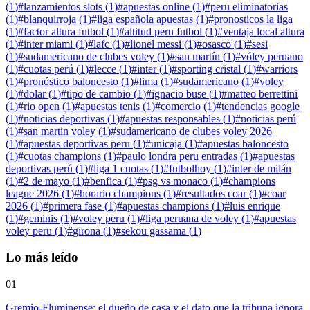
(
1
)
#
lanzamientos slots
(
1
)
#
apuestas online
(
1
)
#
peru eliminatorias
(
1
)
#
blanquirroja
(
1
)
#
liga española apuestas
(
1
)
#
pronosticos la liga
(
1
)
#
factor altura futbol
(
1
)
#
altitud peru futbol
(
1
)
#
ventaja local altura
(
1
)
#
inter miami
(
1
)
#
lafc
(
1
)
#
lionel messi
(
1
)
#
osasco
(
1
)
#
sesi
(
1
)
#
sudamericano de clubes voley
(
1
)
#
san martín
(
1
)
#
vóley peruano
(
1
)
#
cuotas perú
(
1
)
#
lecce
(
1
)
#
inter
(
1
)
#
sporting cristal
(
1
)
#
warriors
(
1
)
#
pronóstico baloncesto
(
1
)
#
lima
(
1
)
#
sudamericano
(
1
)
#
voley
(
1
)
#
dolar
(
1
)
#
tipo de cambio
(
1
)
#
ignacio buse
(
1
)
#
matteo berrettini
(
1
)
#
rio open
(
1
)
#
apuestas tenis
(
1
)
#
comercio
(
1
)
#
tendencias google
(
1
)
#
noticias deportivas
(
1
)
#
apuestas responsables
(
1
)
#
noticias perú
(
1
)
#
san martin voley
(
1
)
#
sudamericano de clubes voley 2026
(
1
)
#
apuestas deportivas peru
(
1
)
#
unicaja
(
1
)
#
apuestas baloncesto
(
1
)
#
cuotas champions
(
1
)
#
paulo londra peru entradas
(
1
)
#
apuestas
deportivas perú
(
1
)
#
liga 1 cuotas
(
1
)
#
futbolhoy
(
1
)
#
inter de milán
(
1
)
#
2 de mayo
(
1
)
#
benfica
(
1
)
#
psg vs monaco
(
1
)
#
champions
league 2026
(
1
)
#
horario champions
(
1
)
#
resultados coar
(
1
)
#
coar
2026
(
1
)
#
primera fase
(
1
)
#
apuestas champions
(
1
)
#
luis enrique
(
1
)
#
geminis
(
1
)
#
voley peru
(
1
)
#
liga peruana de voley
(
1
)
#
apuestas
voley peru
(
1
)
#
girona
(
1
)
#
sekou gassama
(
1
)
Lo más leído
01
Gremio-Fluminense: el dueño de casa y el dato que la tribuna ignora