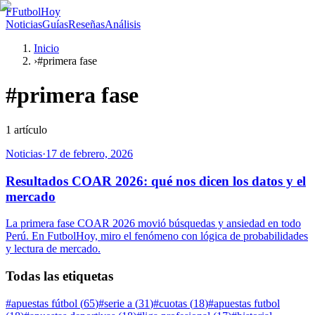
F
FutbolHoy
Noticias
Guías
Reseñas
Análisis
Inicio
›
#primera fase
#
primera fase
1
artículo
Noticias
·
17 de febrero, 2026
Resultados COAR 2026: qué nos dicen los datos y el
mercado
La primera fase COAR 2026 movió búsquedas y ansiedad en todo
Perú. En FutbolHoy, miro el fenómeno con lógica de probabilidades
y lectura de mercado.
Todas las etiquetas
#
apuestas fútbol
(
65
)
#
serie a
(
31
)
#
cuotas
(
18
)
#
apuestas futbol