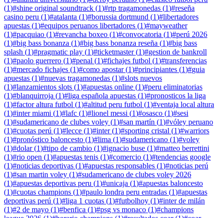
(
1
)
#
shine original soundtrack
(
1
)
#
rtp tragamonedas
(
1
)
#
reseña
casino peru
(
1
)
#
atalanta
(
1
)
#
borussia dortmund
(
1
)
#
libertadores
apuestas
(
1
)
#
equipos peruanos libertadores
(
1
)
#
mayweather
(
1
)
#
pacquiao
(
1
)
#
revancha boxeo
(
1
)
#
convocatoria
(
1
)
#
perú 2026
(
1
)
#
big bass bonanza
(
1
)
#
big bass bonanza reseña
(
1
)
#
big bass
splash
(
1
)
#
pragmatic play
(
1
)
#
ticketmaster
(
1
)
#
gestion de bankroll
(
1
)
#
paolo guerrero
(
1
)
#
penal
(
1
)
#
fichajes futbol
(
1
)
#
transferencias
(
1
)
#
mercado fichajes
(
1
)
#
como apostar
(
1
)
#
principiantes
(
1
)
#
guia
apuestas
(
1
)
#
nuevas tragamonedas
(
1
)
#
slots nuevos
(
1
)
#
lanzamientos slots
(
1
)
#
apuestas online
(
1
)
#
peru eliminatorias
(
1
)
#
blanquirroja
(
1
)
#
liga española apuestas
(
1
)
#
pronosticos la liga
(
1
)
#
factor altura futbol
(
1
)
#
altitud peru futbol
(
1
)
#
ventaja local altura
(
1
)
#
inter miami
(
1
)
#
lafc
(
1
)
#
lionel messi
(
1
)
#
osasco
(
1
)
#
sesi
(
1
)
#
sudamericano de clubes voley
(
1
)
#
san martín
(
1
)
#
vóley peruano
(
1
)
#
cuotas perú
(
1
)
#
lecce
(
1
)
#
inter
(
1
)
#
sporting cristal
(
1
)
#
warriors
(
1
)
#
pronóstico baloncesto
(
1
)
#
lima
(
1
)
#
sudamericano
(
1
)
#
voley
(
1
)
#
dolar
(
1
)
#
tipo de cambio
(
1
)
#
ignacio buse
(
1
)
#
matteo berrettini
(
1
)
#
rio open
(
1
)
#
apuestas tenis
(
1
)
#
comercio
(
1
)
#
tendencias google
(
1
)
#
noticias deportivas
(
1
)
#
apuestas responsables
(
1
)
#
noticias perú
(
1
)
#
san martin voley
(
1
)
#
sudamericano de clubes voley 2026
(
1
)
#
apuestas deportivas peru
(
1
)
#
unicaja
(
1
)
#
apuestas baloncesto
(
1
)
#
cuotas champions
(
1
)
#
paulo londra peru entradas
(
1
)
#
apuestas
deportivas perú
(
1
)
#
liga 1 cuotas
(
1
)
#
futbolhoy
(
1
)
#
inter de milán
(
1
)
#
2 de mayo
(
1
)
#
benfica
(
1
)
#
psg vs monaco
(
1
)
#
champions