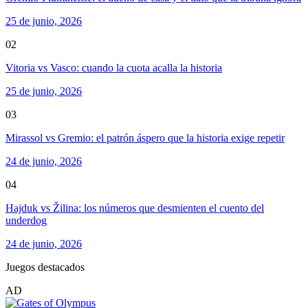
25 de junio, 2026
02
Vitoria vs Vasco: cuando la cuota acalla la historia
25 de junio, 2026
03
Mirassol vs Gremio: el patrón áspero que la historia exige repetir
24 de junio, 2026
04
Hajduk vs Žilina: los números que desmienten el cuento del
underdog
24 de junio, 2026
Juegos destacados
AD