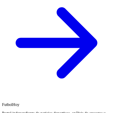
FutbolHoy