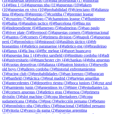
(
18
)
#
apuestas deportivas
(
18
)
#
liga profesional
(
17
)
#
historial
(
14
)
#
liga 1
(
14
)
#
apuestas nba
(
11
)
#
apuestas
(
10
)
#
lakers
(
10
)
#
apuestas en vivo
(
10
)
#
probabilidad
(
9
)
#
cienciano
(
8
)
#
alianza
lima
(
8
)
#
peru
(
8
)
#
gremio
(
7
)
#
coritiba
(
7
)
#
premier league
(
7
)
#
cruzeiro
(
7
)
#
botafogo
(
7
)
#
champions league
(
7
)
#
fluminense
(
6
)
#
bahia
(
6
)
#
analisis tactico
(
6
)
#
barcelona
(
6
)
#
liga mx
(
6
)
#
independiente
(
6
)
#
flamengo
(
5
)
#
palmeiras
(
5
)
#
sao paulo
(
5
)
#
river plate
(
5
)
#
liverpool
(
5
)
#
apuestas corners
(
5
)
#
internacional
(
5
)
#
santos
(
5
)
#
corners
(
5
)
#
primera division
(
5
)
#
napoli
(
5
)
#
apuestas
perú
(
5
)
#
pronóstico
(
4
)
#
mirassol
(
4
)
#
análisis táctico
(
4
)
#
rb
bragantino
(
4
)
#
atletico paranaense
(
4
)
#
atletico-mg
(
4
)
#
brasileirao
(
4
)
#
lanus
(
4
)
#
la liga
(
4
)
#
fbc melgar
(
4
)
#
sport huancayo
(
4
)
#
apuestas liga 1
(
4
)
#
velez sarsfield
(
4
)
#
instituto cordoba
(
4
)
#
adt
(
4
)
#
universitario
(
4
)
#
manchester city
(
4
)
#
chankas
(
4
)
#
nba apuestas
(
4
)
#
cuotas deportivas
(
4
)
#
alianza
(
4
)
#
patron historico
(
3
)
#
newells
old boys
(
3
)
#
talleres cordoba
(
3
)
#
historial enfrentamientos
(
3
)
#
racing club
(
3
)
#
probabilidades
(
3
)
#
san lorenzo
(
3
)
#
huracan
(
3
)
#
banfield
(
3
)
#
táctica
(
3
)
#
real madrid
(
3
)
#
tarjetas amarillas
(
3
)
#
antecedentes
(
3
)
#
deportivo riestra
(
3
)
#
boca juniors
(
3
)
#
cruz azul
(
3
)
#
sarmiento junin
(
3
)
#
argentinos jrs
(
3
)
#
tigre
(
3
)
#
estudiantes l.p.
(
3
)
#
corners apuestas
(
3
)
#
atletico grau
(
3
)
#
genoa
(
3
)
#
primera
división
(
3
)
#
slot machine
(
3
)
#
copa libertadores
(
3
)
#
copa
sudamericana
(
3
)
#
nba
(
3
)
#
psg
(
3
)
#
selección peruana
(
3
)
#
betano
(
3
)
#
pronóstico nba
(
3
)
#
celtics
(
3
)
#
binacional
(
3
)
#
fútbol peruano
(
3
)
#
vitoria
(
2
)
#
vasco da gama
(
2
)
#
apuestas argentina