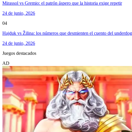
Mirassol vs Gremio: el patrón áspero que la historia exige repetir
24 de junio, 2026
04
Hajduk vs Žilina: los números que desmienten el cuento del underdog
24 de junio, 2026
Juegos destacados
AD