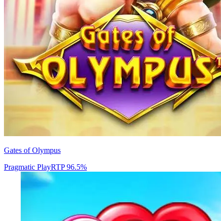
Gates of Olympus
Pragmatic Play
RTP
96.5
%