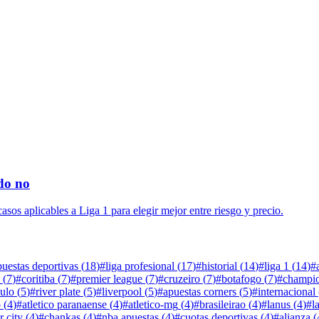
do no
asos aplicables a Liga 1 para elegir mejor entre riesgo y precio.
puestas deportivas
(
18
)
#
liga profesional
(
17
)
#
historial
(
14
)
#
liga 1
(
14
)
#
(
7
)
#
coritiba
(
7
)
#
premier league
(
7
)
#
cruzeiro
(
7
)
#
botafogo
(
7
)
#
champio
ulo
(
5
)
#
river plate
(
5
)
#
liverpool
(
5
)
#
apuestas corners
(
5
)
#
internacional
o
(
4
)
#
atletico paranaense
(
4
)
#
atletico-mg
(
4
)
#
brasileirao
(
4
)
#
lanus
(
4
)
#
l
 city
(
4
)
#
chankas
(
4
)
#
nba apuestas
(
4
)
#
cuotas deportivas
(
4
)
#
alianza
(