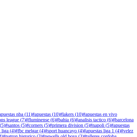
apuestas nba
(
11
)
#
apuestas
(
10
)
#
lakers
(
10
)
#
apuestas en vivo
ns league
(
7
)
#
fluminense
(
6
)
#
bahia
(
6
)
#
analisis tactico
(
6
)
#
barcelona
(
5
)
#
santos
(
5
)
#
corners
(
5
)
#
primera division
(
5
)
#
napoli
(
5
)
#
apuestas
a liga
(
4
)
#
fbc melgar
(
4
)
#
sport huancayo
(
4
)
#
apuestas liga 1
(
4
)
#
velez
4
)
#
patron historico
(
3
)
#
newells old boys
(
3
)
#
talleres cordoba