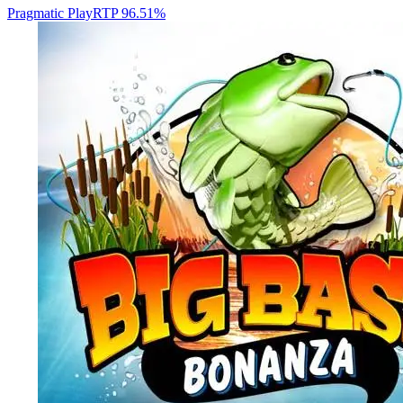
Pragmatic Play
RTP
96.51
%