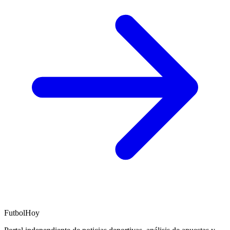
FutbolHoy