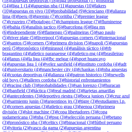
(
18
)
#
apuestas deportivas
(
18
)
#
liga profesional
(
17
)
#
historial
(
14
)
#
liga 1
(
14
)
#
apuestas nba
(
11
)
#
apuestas
(
10
)
#
lakers
(
10
)
#
apuestas en vivo
(
10
)
#
probabilidad
(
9
)
#
cienciano
(
8
)
#
alianza
lima
(
8
)
#
peru
(
8
)
#
gremio
(
7
)
#
coritiba
(
7
)
#
premier league
(
7
)
#
cruzeiro
(
7
)
#
botafogo
(
7
)
#
champions league
(
7
)
#
fluminense
(
6
)
#
bahia
(
6
)
#
analisis tactico
(
6
)
#
barcelona
(
6
)
#
liga mx
(
6
)
#
independiente
(
6
)
#
flamengo
(
5
)
#
palmeiras
(
5
)
#
sao paulo
(
5
)
#
river plate
(
5
)
#
liverpool
(
5
)
#
apuestas corners
(
5
)
#
internacional
(
5
)
#
santos
(
5
)
#
corners
(
5
)
#
primera division
(
5
)
#
napoli
(
5
)
#
apuestas
perú
(
5
)
#
pronóstico
(
4
)
#
mirassol
(
4
)
#
análisis táctico
(
4
)
#
rb
bragantino
(
4
)
#
atletico paranaense
(
4
)
#
atletico-mg
(
4
)
#
brasileirao
(
4
)
#
lanus
(
4
)
#
la liga
(
4
)
#
fbc melgar
(
4
)
#
sport huancayo
(
4
)
#
apuestas liga 1
(
4
)
#
velez sarsfield
(
4
)
#
instituto cordoba
(
4
)
#
adt
(
4
)
#
universitario
(
4
)
#
manchester city
(
4
)
#
chankas
(
4
)
#
nba apuestas
(
4
)
#
cuotas deportivas
(
4
)
#
alianza
(
4
)
#
patron historico
(
3
)
#
newells
old boys
(
3
)
#
talleres cordoba
(
3
)
#
historial enfrentamientos
(
3
)
#
racing club
(
3
)
#
probabilidades
(
3
)
#
san lorenzo
(
3
)
#
huracan
(
3
)
#
banfield
(
3
)
#
táctica
(
3
)
#
real madrid
(
3
)
#
tarjetas amarillas
(
3
)
#
antecedentes
(
3
)
#
deportivo riestra
(
3
)
#
boca juniors
(
3
)
#
cruz azul
(
3
)
#
sarmiento junin
(
3
)
#
argentinos jrs
(
3
)
#
tigre
(
3
)
#
estudiantes l.p.
(
3
)
#
corners apuestas
(
3
)
#
atletico grau
(
3
)
#
genoa
(
3
)
#
primera
división
(
3
)
#
slot machine
(
3
)
#
copa libertadores
(
3
)
#
copa
sudamericana
(
3
)
#
nba
(
3
)
#
psg
(
3
)
#
selección peruana
(
3
)
#
betano
(
3
)
#
pronóstico nba
(
3
)
#
celtics
(
3
)
#
binacional
(
3
)
#
fútbol peruano
(
3
)
#
vitoria
(
2
)
#
vasco da gama
(
2
)
#
apuestas argentina