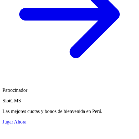
Patrocinador
SlotGMS
Las mejores cuotas y bonos de bienvenida en Perú.
Jugar Ahora