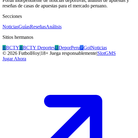
Portal independiente de noticias deportivas, análisis de apuestas y
reseñas de casas de apuestas para el mercado peruano.
Secciones
Noticias
Guías
Reseñas
Análisis
Sitios hermanos
B
BCTY
B
BCTY Deportes
D
DeporPeru
G
GolNoticias
©
2026
FutbolHoy
|
18+ Juega responsablemente
|
SlotGMS
Jugar Ahora