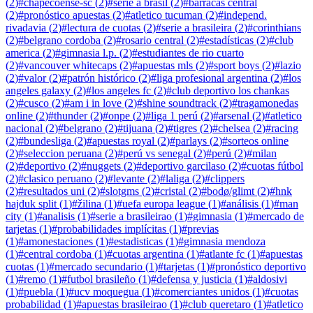
(
2
)
#
chapecoense-sc
(
2
)
#
serie a brasil
(
2
)
#
barracas central
(
2
)
#
pronóstico apuestas
(
2
)
#
atletico tucuman
(
2
)
#
independ.
rivadavia
(
2
)
#
lectura de cuotas
(
2
)
#
serie a brasileira
(
2
)
#
corinthians
(
2
)
#
belgrano cordoba
(
2
)
#
rosario central
(
2
)
#
estadísticas
(
2
)
#
club
america
(
2
)
#
gimnasia l.p.
(
2
)
#
estudiantes de rio cuarto
(
2
)
#
vancouver whitecaps
(
2
)
#
apuestas mls
(
2
)
#
sport boys
(
2
)
#
lazio
(
2
)
#
valor
(
2
)
#
patrón histórico
(
2
)
#
liga profesional argentina
(
2
)
#
los
angeles galaxy
(
2
)
#
los angeles fc
(
2
)
#
club deportivo los chankas
(
2
)
#
cusco
(
2
)
#
am i in love
(
2
)
#
shine soundtrack
(
2
)
#
tragamonedas
online
(
2
)
#
thunder
(
2
)
#
onpe
(
2
)
#
liga 1 perú
(
2
)
#
arsenal
(
2
)
#
atletico
nacional
(
2
)
#
belgrano
(
2
)
#
tijuana
(
2
)
#
tigres
(
2
)
#
chelsea
(
2
)
#
racing
(
2
)
#
bundesliga
(
2
)
#
apuestas royal
(
2
)
#
parlays
(
2
)
#
sorteos online
(
2
)
#
seleccion peruana
(
2
)
#
perú vs senegal
(
2
)
#
perú
(
2
)
#
milan
(
2
)
#
deportivo
(
2
)
#
nuggets
(
2
)
#
deportivo garcilaso
(
2
)
#
cuotas fútbol
(
2
)
#
clasico peruano
(
2
)
#
levante
(
2
)
#
laliga
(
2
)
#
clippers
(
2
)
#
resultados uni
(
2
)
#
slotgms
(
2
)
#
cristal
(
2
)
#
bodø/glimt
(
2
)
#
hnk
hajduk split
(
1
)
#
žilina
(
1
)
#
uefa europa league
(
1
)
#
análisis
(
1
)
#
man
city
(
1
)
#
analisis
(
1
)
#
serie a brasileirao
(
1
)
#
gimnasia
(
1
)
#
mercado de
tarjetas
(
1
)
#
probabilidades implícitas
(
1
)
#
previas
(
1
)
#
amonestaciones
(
1
)
#
estadisticas
(
1
)
#
gimnasia mendoza
(
1
)
#
central cordoba
(
1
)
#
cuotas argentina
(
1
)
#
atlante fc
(
1
)
#
apuestas
cuotas
(
1
)
#
mercado secundario
(
1
)
#
tarjetas
(
1
)
#
pronóstico deportivo
(
1
)
#
remo
(
1
)
#
futbol brasileño
(
1
)
#
defensa y justicia
(
1
)
#
aldosivi
(
1
)
#
puebla
(
1
)
#
ucv moquegua
(
1
)
#
comerciantes unidos
(
1
)
#
cuotas
probabilidad
(
1
)
#
apuestas brasileirao
(
1
)
#
club queretaro
(
1
)
#
atletico