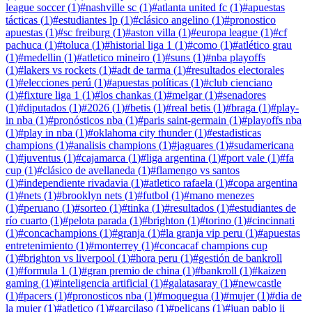
league soccer
(
1
)
#
nashville sc
(
1
)
#
atlanta united fc
(
1
)
#
apuestas
tácticas
(
1
)
#
estudiantes lp
(
1
)
#
clásico angelino
(
1
)
#
pronostico
apuestas
(
1
)
#
sc freiburg
(
1
)
#
aston villa
(
1
)
#
europa league
(
1
)
#
cf
pachuca
(
1
)
#
toluca
(
1
)
#
historial liga 1
(
1
)
#
como
(
1
)
#
atlético grau
(
1
)
#
medellin
(
1
)
#
atletico mineiro
(
1
)
#
suns
(
1
)
#
nba playoffs
(
1
)
#
lakers vs rockets
(
1
)
#
adt de tarma
(
1
)
#
resultados electorales
(
1
)
#
elecciones perú
(
1
)
#
apuestas políticas
(
1
)
#
club cienciano
(
1
)
#
fixture liga 1
(
1
)
#
los chankas
(
1
)
#
melgar
(
1
)
#
senadores
(
1
)
#
diputados
(
1
)
#
2026
(
1
)
#
betis
(
1
)
#
real betis
(
1
)
#
braga
(
1
)
#
play-
in nba
(
1
)
#
pronósticos nba
(
1
)
#
paris saint-germain
(
1
)
#
playoffs nba
(
1
)
#
play in nba
(
1
)
#
oklahoma city thunder
(
1
)
#
estadisticas
champions
(
1
)
#
analisis champions
(
1
)
#
jaguares
(
1
)
#
sudamericana
(
1
)
#
juventus
(
1
)
#
cajamarca
(
1
)
#
liga argentina
(
1
)
#
port vale
(
1
)
#
fa
cup
(
1
)
#
clásico de avellaneda
(
1
)
#
flamengo vs santos
(
1
)
#
independiente rivadavia
(
1
)
#
atletico rafaela
(
1
)
#
copa argentina
(
1
)
#
nets
(
1
)
#
brooklyn nets
(
1
)
#
futbol
(
1
)
#
mano menezes
(
1
)
#
peruano
(
1
)
#
sorteo
(
1
)
#
tinka
(
1
)
#
resultados
(
1
)
#
estudiantes de
río cuarto
(
1
)
#
pelota parada
(
1
)
#
brighton
(
1
)
#
torino
(
1
)
#
cincinnati
(
1
)
#
concachampions
(
1
)
#
granja
(
1
)
#
la granja vip peru
(
1
)
#
apuestas
entretenimiento
(
1
)
#
monterrey
(
1
)
#
concacaf champions cup
(
1
)
#
brighton vs liverpool
(
1
)
#
hora peru
(
1
)
#
gestión de bankroll
(
1
)
#
formula 1
(
1
)
#
gran premio de china
(
1
)
#
bankroll
(
1
)
#
kaizen
gaming
(
1
)
#
inteligencia artificial
(
1
)
#
galatasaray
(
1
)
#
newcastle
(
1
)
#
pacers
(
1
)
#
pronosticos nba
(
1
)
#
moquegua
(
1
)
#
mujer
(
1
)
#
dia de
la mujer
(
1
)
#
atletico
(
1
)
#
garcilaso
(
1
)
#
pelicans
(
1
)
#
juan pablo ii