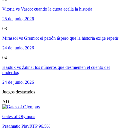
Vitoria vs Vasco: cuando la cuota acalla la historia
25 de junio, 2026
03
Mirassol vs Gremio: el patrón áspero que la historia exige repetir
24 de junio, 2026
04
Hajduk vs Žilina: los números que desmienten el cuento del
underdog
24 de junio, 2026
Juegos destacados
AD
Gates of Olympus
Pragmatic Play
RTP
96.5
%