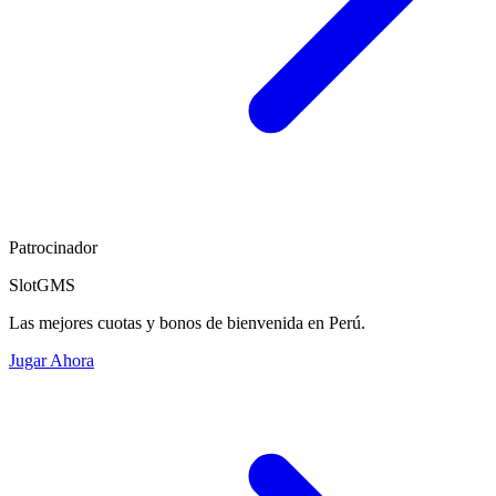
Patrocinador
SlotGMS
Las mejores cuotas y bonos de bienvenida en Perú.
Jugar Ahora