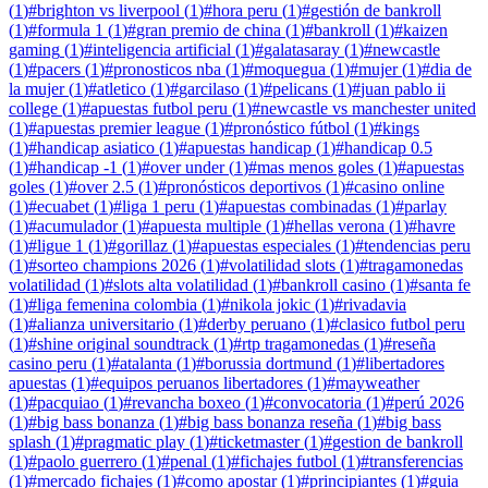
(
1
)
#
brighton vs liverpool
(
1
)
#
hora peru
(
1
)
#
gestión de bankroll
(
1
)
#
formula 1
(
1
)
#
gran premio de china
(
1
)
#
bankroll
(
1
)
#
kaizen
gaming
(
1
)
#
inteligencia artificial
(
1
)
#
galatasaray
(
1
)
#
newcastle
(
1
)
#
pacers
(
1
)
#
pronosticos nba
(
1
)
#
moquegua
(
1
)
#
mujer
(
1
)
#
dia de
la mujer
(
1
)
#
atletico
(
1
)
#
garcilaso
(
1
)
#
pelicans
(
1
)
#
juan pablo ii
college
(
1
)
#
apuestas futbol peru
(
1
)
#
newcastle vs manchester united
(
1
)
#
apuestas premier league
(
1
)
#
pronóstico fútbol
(
1
)
#
kings
(
1
)
#
handicap asiatico
(
1
)
#
apuestas handicap
(
1
)
#
handicap 0.5
(
1
)
#
handicap -1
(
1
)
#
over under
(
1
)
#
mas menos goles
(
1
)
#
apuestas
goles
(
1
)
#
over 2.5
(
1
)
#
pronósticos deportivos
(
1
)
#
casino online
(
1
)
#
ecuabet
(
1
)
#
liga 1 peru
(
1
)
#
apuestas combinadas
(
1
)
#
parlay
(
1
)
#
acumulador
(
1
)
#
apuesta multiple
(
1
)
#
hellas verona
(
1
)
#
havre
(
1
)
#
ligue 1
(
1
)
#
gorillaz
(
1
)
#
apuestas especiales
(
1
)
#
tendencias peru
(
1
)
#
sorteo champions 2026
(
1
)
#
volatilidad slots
(
1
)
#
tragamonedas
volatilidad
(
1
)
#
slots alta volatilidad
(
1
)
#
bankroll casino
(
1
)
#
santa fe
(
1
)
#
liga femenina colombia
(
1
)
#
nikola jokic
(
1
)
#
rivadavia
(
1
)
#
alianza universitario
(
1
)
#
derby peruano
(
1
)
#
clasico futbol peru
(
1
)
#
shine original soundtrack
(
1
)
#
rtp tragamonedas
(
1
)
#
reseña
casino peru
(
1
)
#
atalanta
(
1
)
#
borussia dortmund
(
1
)
#
libertadores
apuestas
(
1
)
#
equipos peruanos libertadores
(
1
)
#
mayweather
(
1
)
#
pacquiao
(
1
)
#
revancha boxeo
(
1
)
#
convocatoria
(
1
)
#
perú 2026
(
1
)
#
big bass bonanza
(
1
)
#
big bass bonanza reseña
(
1
)
#
big bass
splash
(
1
)
#
pragmatic play
(
1
)
#
ticketmaster
(
1
)
#
gestion de bankroll
(
1
)
#
paolo guerrero
(
1
)
#
penal
(
1
)
#
fichajes futbol
(
1
)
#
transferencias
(
1
)
#
mercado fichajes
(
1
)
#
como apostar
(
1
)
#
principiantes
(
1
)
#
guia