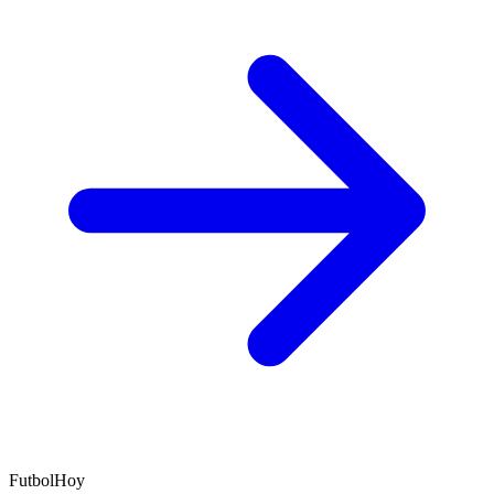
FutbolHoy