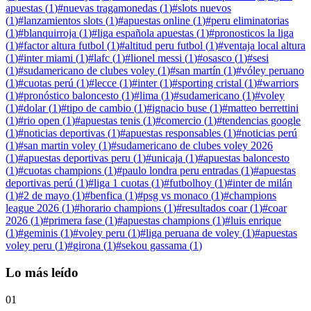
apuestas
(
1
)
#
nuevas tragamonedas
(
1
)
#
slots nuevos
(
1
)
#
lanzamientos slots
(
1
)
#
apuestas online
(
1
)
#
peru eliminatorias
(
1
)
#
blanquirroja
(
1
)
#
liga española apuestas
(
1
)
#
pronosticos la liga
(
1
)
#
factor altura futbol
(
1
)
#
altitud peru futbol
(
1
)
#
ventaja local altura
(
1
)
#
inter miami
(
1
)
#
lafc
(
1
)
#
lionel messi
(
1
)
#
osasco
(
1
)
#
sesi
(
1
)
#
sudamericano de clubes voley
(
1
)
#
san martín
(
1
)
#
vóley peruano
(
1
)
#
cuotas perú
(
1
)
#
lecce
(
1
)
#
inter
(
1
)
#
sporting cristal
(
1
)
#
warriors
(
1
)
#
pronóstico baloncesto
(
1
)
#
lima
(
1
)
#
sudamericano
(
1
)
#
voley
(
1
)
#
dolar
(
1
)
#
tipo de cambio
(
1
)
#
ignacio buse
(
1
)
#
matteo berrettini
(
1
)
#
rio open
(
1
)
#
apuestas tenis
(
1
)
#
comercio
(
1
)
#
tendencias google
(
1
)
#
noticias deportivas
(
1
)
#
apuestas responsables
(
1
)
#
noticias perú
(
1
)
#
san martin voley
(
1
)
#
sudamericano de clubes voley 2026
(
1
)
#
apuestas deportivas peru
(
1
)
#
unicaja
(
1
)
#
apuestas baloncesto
(
1
)
#
cuotas champions
(
1
)
#
paulo londra peru entradas
(
1
)
#
apuestas
deportivas perú
(
1
)
#
liga 1 cuotas
(
1
)
#
futbolhoy
(
1
)
#
inter de milán
(
1
)
#
2 de mayo
(
1
)
#
benfica
(
1
)
#
psg vs monaco
(
1
)
#
champions
league 2026
(
1
)
#
horario champions
(
1
)
#
resultados coar
(
1
)
#
coar
2026
(
1
)
#
primera fase
(
1
)
#
apuestas champions
(
1
)
#
luis enrique
(
1
)
#
geminis
(
1
)
#
voley peru
(
1
)
#
liga peruana de voley
(
1
)
#
apuestas
voley peru
(
1
)
#
girona
(
1
)
#
sekou gassama
(
1
)
Lo más leído
01