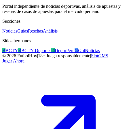
Portal independiente de noticias deportivas, análisis de apuestas y
reseñas de casas de apuestas para el mercado peruano.
Secciones
Noticias
Guías
Reseñas
Análisis
Sitios hermanos
B
BCTY
B
BCTY Deportes
D
DeporPeru
G
GolNoticias
©
2026
FutbolHoy
|
18+ Juega responsablemente
|
SlotGMS
Jugar Ahora