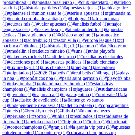
probabilidad
(
1
)
#
apuestas brasileirao
(
1
)
#
club queretaro
(
1
)
#
atletico
san luis
(
1
)
#
historial partidos
(
1
)
#
apuestas tarjetas
(
1
)
#
chicago fire
(
1
)
#
platense
(
1
)
#
union santa fe
(
1
)
#
serie a apuestas
(
1
)
#
gimnasia m.
(
1
)
#
central cordoba de santiago
(
1
)
#
bologna
(
1
)
#
fc cincinnati
(
1
)
#
cuotas mls
(
1
)
#
valor apuestas
(
1
)
#
analisis futbol
(
1
)
#
major
league soccer
(
1
)
#
nashville sc
(
1
)
#
atlanta united fc
(
1
)
#
apuestas
tácticas
(
1
)
#
estudiantes lp
(
1
)
#
clásico angelino
(
1
)
#
pronostico
apuestas
(
1
)
#
sc freiburg
(
1
)
#
aston villa
(
1
)
#
europa league
(
1
)
#
cf
pachuca
(
1
)
#
toluca
(
1
)
#
historial liga 1
(
1
)
#
como
(
1
)
#
atlético grau
(
1
)
#
medellin
(
1
)
#
atletico mineiro
(
1
)
#
suns
(
1
)
#
nba playoffs
(
1
)
#
lakers vs rockets
(
1
)
#
adt de tarma
(
1
)
#
resultados electorales
(
1
)
#
elecciones perú
(
1
)
#
apuestas políticas
(
1
)
#
club cienciano
(
1
)
#
fixture liga 1
(
1
)
#
los chankas
(
1
)
#
melgar
(
1
)
#
senadores
(
1
)
#
diputados
(
1
)
#
2026
(
1
)
#
betis
(
1
)
#
real betis
(
1
)
#
braga
(
1
)
#
play-
in nba
(
1
)
#
pronósticos nba
(
1
)
#
paris saint-germain
(
1
)
#
playoffs nba
(
1
)
#
play in nba
(
1
)
#
oklahoma city thunder
(
1
)
#
estadisticas
champions
(
1
)
#
analisis champions
(
1
)
#
jaguares
(
1
)
#
sudamericana
(
1
)
#
juventus
(
1
)
#
cajamarca
(
1
)
#
liga argentina
(
1
)
#
port vale
(
1
)
#
fa
cup
(
1
)
#
clásico de avellaneda
(
1
)
#
flamengo vs santos
(
1
)
#
independiente rivadavia
(
1
)
#
atletico rafaela
(
1
)
#
copa argentina
(
1
)
#
nets
(
1
)
#
brooklyn nets
(
1
)
#
futbol
(
1
)
#
mano menezes
(
1
)
#
peruano
(
1
)
#
sorteo
(
1
)
#
tinka
(
1
)
#
resultados
(
1
)
#
estudiantes de
río cuarto
(
1
)
#
pelota parada
(
1
)
#
brighton
(
1
)
#
torino
(
1
)
#
cincinnati
(
1
)
#
concachampions
(
1
)
#
granja
(
1
)
#
la granja vip peru
(
1
)
#
apuestas
entretenimiento
(
1
)
#
monterrey
(
1
)
#
concacaf champions cup