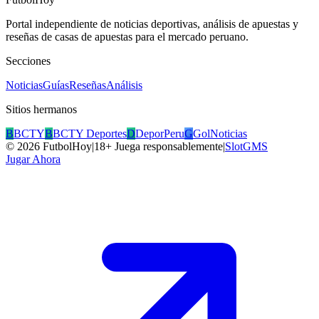
Portal independiente de noticias deportivas, análisis de apuestas y
reseñas de casas de apuestas para el mercado peruano.
Secciones
Noticias
Guías
Reseñas
Análisis
Sitios hermanos
B
BCTY
B
BCTY Deportes
D
DeporPeru
G
GolNoticias
©
2026
FutbolHoy
|
18+ Juega responsablemente
|
SlotGMS
Jugar Ahora