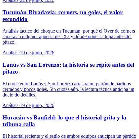
Análisis
·
22 de junio, 2026
Tucumán-Rivadavia: corners, no goles, el valor
escondido
Análisis táctico del choque en Tucumán: por qué el Over de córners
supera a cualquier apuesta de 1X2 y dónde poner la lupa antes del
pitazo.
Análisis
·
19 de junio, 2026
Lanus vs San Lorenzo: la historia se repite antes del
pitazo
El cruce entre Lanús y San Lorenzo arrastra un patrón de partidos
cerrados y pocos goles. Sin cuotas aún, la lectura táctica anticipa un
duelo de detalles.
Análisis
·
19 de junio, 2026
Huracán vs Banfield: lo que el historial grita y la
tribuna calla
El historial reciente y el estilo de ambos equipos anticipan un partido