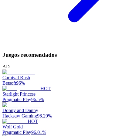
Juegos recomendados
AD
Carnival Rush
Betsoft
96
%
HOT
Starlight Princess
Pragmatic Play
96.5
%
Donny and Danny
Hacksaw Gaming
96.29
%
HOT
Wolf Gold
Pragmatic Play
96.01
%