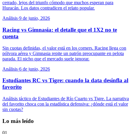
cerrado, lejos del triunfo cómodo que muchos esperan para
Huracán. Los datos contradicen el relato popular.
Análisis
·
9 de junio, 2026
Racing vs Gimnasia: el detalle que el 1X2 no te
cuenta
Sin cuotas definidas, el valor está en los corners. Racing llega con
pólvora aérea y Gimnasia repite un patrón preocupante en pelota
parada. El nicho que el mercado suele ignorar.
Análisis
·
6 de junio, 2026
Estudiantes RC vs Tigre: cuando la data desinfla al
favorito
Análisis táctico de Estudiantes de Río Cuarto vs Tigre. La narrativa
del favorito choca con la estadística defensiva: ¿dónde está el valor
sin cuotas?
Lo más leído
01