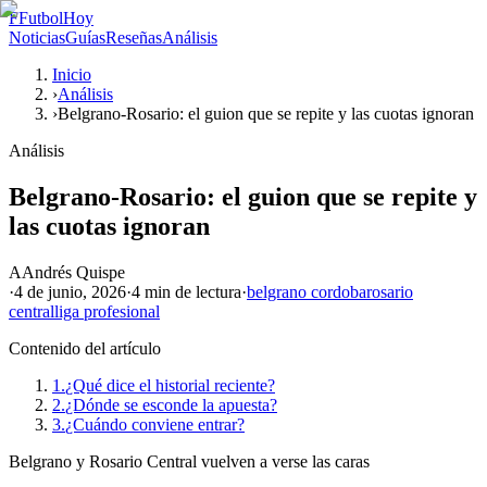
F
FutbolHoy
Noticias
Guías
Reseñas
Análisis
Inicio
›
Análisis
›
Belgrano-Rosario: el guion que se repite y las cuotas ignoran
Análisis
Belgrano-Rosario: el guion que se repite y
las cuotas ignoran
A
Andrés Quispe
·
4 de junio, 2026
·
4 min
de lectura
·
belgrano cordoba
rosario
central
liga profesional
Contenido del artículo
1.
¿Qué dice el historial reciente?
2.
¿Dónde se esconde la apuesta?
3.
¿Cuándo conviene entrar?
Belgrano y Rosario Central vuelven a verse las caras