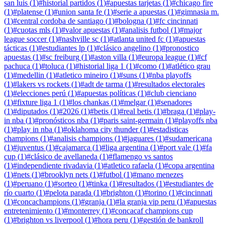
san luis
(
1
)
#
historial partidos
(
1
)
#
apuestas tarjetas
(
1
)
#
chicago fire
(
1
)
#
platense
(
1
)
#
union santa fe
(
1
)
#
serie a apuestas
(
1
)
#
gimnasia m.
(
1
)
#
central cordoba de santiago
(
1
)
#
bologna
(
1
)
#
fc cincinnati
(
1
)
#
cuotas mls
(
1
)
#
valor apuestas
(
1
)
#
analisis futbol
(
1
)
#
major
league soccer
(
1
)
#
nashville sc
(
1
)
#
atlanta united fc
(
1
)
#
apuestas
tácticas
(
1
)
#
estudiantes lp
(
1
)
#
clásico angelino
(
1
)
#
pronostico
apuestas
(
1
)
#
sc freiburg
(
1
)
#
aston villa
(
1
)
#
europa league
(
1
)
#
cf
pachuca
(
1
)
#
toluca
(
1
)
#
historial liga 1
(
1
)
#
como
(
1
)
#
atlético grau
(
1
)
#
medellin
(
1
)
#
atletico mineiro
(
1
)
#
suns
(
1
)
#
nba playoffs
(
1
)
#
lakers vs rockets
(
1
)
#
adt de tarma
(
1
)
#
resultados electorales
(
1
)
#
elecciones perú
(
1
)
#
apuestas políticas
(
1
)
#
club cienciano
(
1
)
#
fixture liga 1
(
1
)
#
los chankas
(
1
)
#
melgar
(
1
)
#
senadores
(
1
)
#
diputados
(
1
)
#
2026
(
1
)
#
betis
(
1
)
#
real betis
(
1
)
#
braga
(
1
)
#
play-
in nba
(
1
)
#
pronósticos nba
(
1
)
#
paris saint-germain
(
1
)
#
playoffs nba
(
1
)
#
play in nba
(
1
)
#
oklahoma city thunder
(
1
)
#
estadisticas
champions
(
1
)
#
analisis champions
(
1
)
#
jaguares
(
1
)
#
sudamericana
(
1
)
#
juventus
(
1
)
#
cajamarca
(
1
)
#
liga argentina
(
1
)
#
port vale
(
1
)
#
fa
cup
(
1
)
#
clásico de avellaneda
(
1
)
#
flamengo vs santos
(
1
)
#
independiente rivadavia
(
1
)
#
atletico rafaela
(
1
)
#
copa argentina
(
1
)
#
nets
(
1
)
#
brooklyn nets
(
1
)
#
futbol
(
1
)
#
mano menezes
(
1
)
#
peruano
(
1
)
#
sorteo
(
1
)
#
tinka
(
1
)
#
resultados
(
1
)
#
estudiantes de
río cuarto
(
1
)
#
pelota parada
(
1
)
#
brighton
(
1
)
#
torino
(
1
)
#
cincinnati
(
1
)
#
concachampions
(
1
)
#
granja
(
1
)
#
la granja vip peru
(
1
)
#
apuestas
entretenimiento
(
1
)
#
monterrey
(
1
)
#
concacaf champions cup
(
1
)
#
brighton vs liverpool
(
1
)
#
hora peru
(
1
)
#
gestión de bankroll