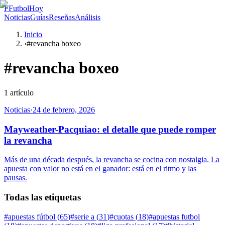
F
FutbolHoy
Noticias
Guías
Reseñas
Análisis
Inicio
›
#revancha boxeo
#
revancha boxeo
1
artículo
Noticias
·
24 de febrero, 2026
Mayweather-Pacquiao: el detalle que puede romper
la revancha
Más de una década después, la revancha se cocina con nostalgia. La
apuesta con valor no está en el ganador: está en el ritmo y las
pausas.
Todas las etiquetas
#
apuestas fútbol
(
65
)
#
serie a
(
31
)
#
cuotas
(
18
)
#
apuestas futbol