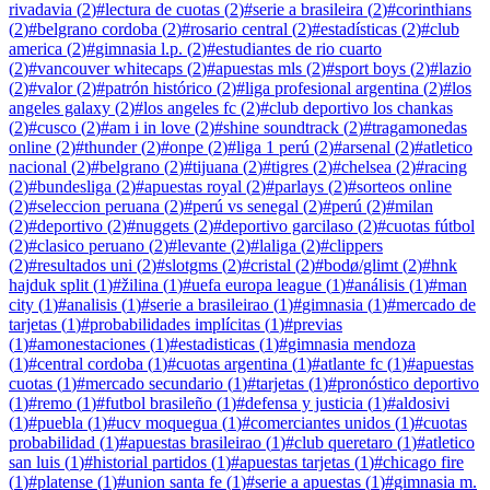
rivadavia
(
2
)
#
lectura de cuotas
(
2
)
#
serie a brasileira
(
2
)
#
corinthians
(
2
)
#
belgrano cordoba
(
2
)
#
rosario central
(
2
)
#
estadísticas
(
2
)
#
club
america
(
2
)
#
gimnasia l.p.
(
2
)
#
estudiantes de rio cuarto
(
2
)
#
vancouver whitecaps
(
2
)
#
apuestas mls
(
2
)
#
sport boys
(
2
)
#
lazio
(
2
)
#
valor
(
2
)
#
patrón histórico
(
2
)
#
liga profesional argentina
(
2
)
#
los
angeles galaxy
(
2
)
#
los angeles fc
(
2
)
#
club deportivo los chankas
(
2
)
#
cusco
(
2
)
#
am i in love
(
2
)
#
shine soundtrack
(
2
)
#
tragamonedas
online
(
2
)
#
thunder
(
2
)
#
onpe
(
2
)
#
liga 1 perú
(
2
)
#
arsenal
(
2
)
#
atletico
nacional
(
2
)
#
belgrano
(
2
)
#
tijuana
(
2
)
#
tigres
(
2
)
#
chelsea
(
2
)
#
racing
(
2
)
#
bundesliga
(
2
)
#
apuestas royal
(
2
)
#
parlays
(
2
)
#
sorteos online
(
2
)
#
seleccion peruana
(
2
)
#
perú vs senegal
(
2
)
#
perú
(
2
)
#
milan
(
2
)
#
deportivo
(
2
)
#
nuggets
(
2
)
#
deportivo garcilaso
(
2
)
#
cuotas fútbol
(
2
)
#
clasico peruano
(
2
)
#
levante
(
2
)
#
laliga
(
2
)
#
clippers
(
2
)
#
resultados uni
(
2
)
#
slotgms
(
2
)
#
cristal
(
2
)
#
bodø/glimt
(
2
)
#
hnk
hajduk split
(
1
)
#
žilina
(
1
)
#
uefa europa league
(
1
)
#
análisis
(
1
)
#
man
city
(
1
)
#
analisis
(
1
)
#
serie a brasileirao
(
1
)
#
gimnasia
(
1
)
#
mercado de
tarjetas
(
1
)
#
probabilidades implícitas
(
1
)
#
previas
(
1
)
#
amonestaciones
(
1
)
#
estadisticas
(
1
)
#
gimnasia mendoza
(
1
)
#
central cordoba
(
1
)
#
cuotas argentina
(
1
)
#
atlante fc
(
1
)
#
apuestas
cuotas
(
1
)
#
mercado secundario
(
1
)
#
tarjetas
(
1
)
#
pronóstico deportivo
(
1
)
#
remo
(
1
)
#
futbol brasileño
(
1
)
#
defensa y justicia
(
1
)
#
aldosivi
(
1
)
#
puebla
(
1
)
#
ucv moquegua
(
1
)
#
comerciantes unidos
(
1
)
#
cuotas
probabilidad
(
1
)
#
apuestas brasileirao
(
1
)
#
club queretaro
(
1
)
#
atletico
san luis
(
1
)
#
historial partidos
(
1
)
#
apuestas tarjetas
(
1
)
#
chicago fire
(
1
)
#
platense
(
1
)
#
union santa fe
(
1
)
#
serie a apuestas
(
1
)
#
gimnasia m.