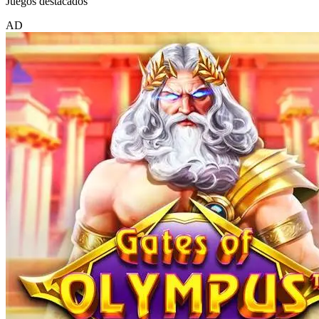
Juegos destacados
AD