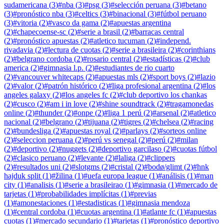
sudamericana
(
3
)
#
nba
(
3
)
#
psg
(
3
)
#
selección peruana
(
3
)
#
betano
(
3
)
#
pronóstico nba
(
3
)
#
celtics
(
3
)
#
binacional
(
3
)
#
fútbol peruano
(
3
)
#
vitoria
(
2
)
#
vasco da gama
(
2
)
#
apuestas argentina
(
2
)
#
chapecoense-sc
(
2
)
#
serie a brasil
(
2
)
#
barracas central
(
2
)
#
pronóstico apuestas
(
2
)
#
atletico tucuman
(
2
)
#
independ.
rivadavia
(
2
)
#
lectura de cuotas
(
2
)
#
serie a brasileira
(
2
)
#
corinthians
(
2
)
#
belgrano cordoba
(
2
)
#
rosario central
(
2
)
#
estadísticas
(
2
)
#
club
america
(
2
)
#
gimnasia l.p.
(
2
)
#
estudiantes de rio cuarto
(
2
)
#
vancouver whitecaps
(
2
)
#
apuestas mls
(
2
)
#
sport boys
(
2
)
#
lazio
(
2
)
#
valor
(
2
)
#
patrón histórico
(
2
)
#
liga profesional argentina
(
2
)
#
los
angeles galaxy
(
2
)
#
los angeles fc
(
2
)
#
club deportivo los chankas
(
2
)
#
cusco
(
2
)
#
am i in love
(
2
)
#
shine soundtrack
(
2
)
#
tragamonedas
online
(
2
)
#
thunder
(
2
)
#
onpe
(
2
)
#
liga 1 perú
(
2
)
#
arsenal
(
2
)
#
atletico
nacional
(
2
)
#
belgrano
(
2
)
#
tijuana
(
2
)
#
tigres
(
2
)
#
chelsea
(
2
)
#
racing
(
2
)
#
bundesliga
(
2
)
#
apuestas royal
(
2
)
#
parlays
(
2
)
#
sorteos online
(
2
)
#
seleccion peruana
(
2
)
#
perú vs senegal
(
2
)
#
perú
(
2
)
#
milan
(
2
)
#
deportivo
(
2
)
#
nuggets
(
2
)
#
deportivo garcilaso
(
2
)
#
cuotas fútbol
(
2
)
#
clasico peruano
(
2
)
#
levante
(
2
)
#
laliga
(
2
)
#
clippers
(
2
)
#
resultados uni
(
2
)
#
slotgms
(
2
)
#
cristal
(
2
)
#
bodø/glimt
(
2
)
#
hnk
hajduk split
(
1
)
#
žilina
(
1
)
#
uefa europa league
(
1
)
#
análisis
(
1
)
#
man
city
(
1
)
#
analisis
(
1
)
#
serie a brasileirao
(
1
)
#
gimnasia
(
1
)
#
mercado de
tarjetas
(
1
)
#
probabilidades implícitas
(
1
)
#
previas
(
1
)
#
amonestaciones
(
1
)
#
estadisticas
(
1
)
#
gimnasia mendoza
(
1
)
#
central cordoba
(
1
)
#
cuotas argentina
(
1
)
#
atlante fc
(
1
)
#
apuestas
cuotas
(
1
)
#
mercado secundario
(
1
)
#
tarjetas
(
1
)
#
pronóstico deportivo