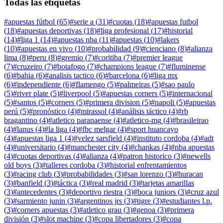
Todas las etiquetas
#
apuestas fútbol
(
65
)
#
serie a
(
31
)
#
cuotas
(
18
)
#
apuestas futbol
(
18
)
#
apuestas deportivas
(
18
)
#
liga profesional
(
17
)
#
historial
(
14
)
#
liga 1
(
14
)
#
apuestas nba
(
11
)
#
apuestas
(
10
)
#
lakers
(
10
)
#
apuestas en vivo
(
10
)
#
probabilidad
(
9
)
#
cienciano
(
8
)
#
alianza
lima
(
8
)
#
peru
(
8
)
#
gremio
(
7
)
#
coritiba
(
7
)
#
premier league
(
7
)
#
cruzeiro
(
7
)
#
botafogo
(
7
)
#
champions league
(
7
)
#
fluminense
(
6
)
#
bahia
(
6
)
#
analisis tactico
(
6
)
#
barcelona
(
6
)
#
liga mx
(
6
)
#
independiente
(
6
)
#
flamengo
(
5
)
#
palmeiras
(
5
)
#
sao paulo
(
5
)
#
river plate
(
5
)
#
liverpool
(
5
)
#
apuestas corners
(
5
)
#
internacional
(
5
)
#
santos
(
5
)
#
corners
(
5
)
#
primera division
(
5
)
#
napoli
(
5
)
#
apuestas
perú
(
5
)
#
pronóstico
(
4
)
#
mirassol
(
4
)
#
análisis táctico
(
4
)
#
rb
bragantino
(
4
)
#
atletico paranaense
(
4
)
#
atletico-mg
(
4
)
#
brasileirao
(
4
)
#
lanus
(
4
)
#
la liga
(
4
)
#
fbc melgar
(
4
)
#
sport huancayo
(
4
)
#
apuestas liga 1
(
4
)
#
velez sarsfield
(
4
)
#
instituto cordoba
(
4
)
#
adt
(
4
)
#
universitario
(
4
)
#
manchester city
(
4
)
#
chankas
(
4
)
#
nba apuestas
(
4
)
#
cuotas deportivas
(
4
)
#
alianza
(
4
)
#
patron historico
(
3
)
#
newells
old boys
(
3
)
#
talleres cordoba
(
3
)
#
historial enfrentamientos
(
3
)
#
racing club
(
3
)
#
probabilidades
(
3
)
#
san lorenzo
(
3
)
#
huracan
(
3
)
#
banfield
(
3
)
#
táctica
(
3
)
#
real madrid
(
3
)
#
tarjetas amarillas
(
3
)
#
antecedentes
(
3
)
#
deportivo riestra
(
3
)
#
boca juniors
(
3
)
#
cruz azul
(
3
)
#
sarmiento junin
(
3
)
#
argentinos jrs
(
3
)
#
tigre
(
3
)
#
estudiantes l.p.
(
3
)
#
corners apuestas
(
3
)
#
atletico grau
(
3
)
#
genoa
(
3
)
#
primera
división
(
3
)
#
slot machine
(
3
)
#
copa libertadores
(
3
)
#
copa