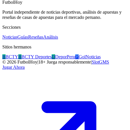
FutbolHoy
Portal independiente de noticias deportivas, análisis de apuestas y
reseñas de casas de apuestas para el mercado peruano.
Secciones
Noticias
Guías
Reseñas
Análisis
Sitios hermanos
B
BCTY
B
BCTY Deportes
D
DeporPeru
G
GolNoticias
©
2026
FutbolHoy
|
18+ Juega responsablemente
|
SlotGMS
Jugar Ahora