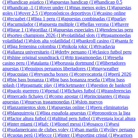
(
1
)
#
handicap asiatico
(
1
)
#
apuestas handicap
(
1
)
#
handicap 0.5
(
1
)
#
handicap -1
(
1
)
#
over under
(
1
)
#
mas menos goles
(
1
)
#
apuestas
goles
(
1
)
#
over 2.5
(
1
)
#
pronósticos deportivos
(
1
)
#
casino online
(
1
)
#
ecuabet
(
1
)
#
liga 1 peru
(
1
)
#
apuestas combinadas
(
1
)
#
parlay
(
1
)
#
acumulador
(
1
)
#
apuesta multiple
(
1
)
#
hellas verona
(
1
)
#
havre
(
1
)
#
ligue 1
(
1
)
#
gorillaz
(
1
)
#
apuestas especiales
(
1
)
#
tendencias peru
(
1
)
#
sorteo champions 2026
(
1
)
#
volatilidad slots
(
1
)
#
tragamonedas
volatilidad
(
1
)
#
slots alta volatilidad
(
1
)
#
bankroll casino
(
1
)
#
santa fe
(
1
)
#
liga femenina colombia
(
1
)
#
nikola jokic
(
1
)
#
rivadavia
(
1
)
#
alianza universitario
(
1
)
#
derby peruano
(
1
)
#
clasico futbol peru
(
1
)
#
shine original soundtrack
(
1
)
#
rtp tragamonedas
(
1
)
#
reseña
casino peru
(
1
)
#
atalanta
(
1
)
#
borussia dortmund
(
1
)
#
libertadores
apuestas
(
1
)
#
equipos peruanos libertadores
(
1
)
#
mayweather
(
1
)
#
pacquiao
(
1
)
#
revancha boxeo
(
1
)
#
convocatoria
(
1
)
#
perú 2026
(
1
)
#
big bass bonanza
(
1
)
#
big bass bonanza reseña
(
1
)
#
big bass
splash
(
1
)
#
pragmatic play
(
1
)
#
ticketmaster
(
1
)
#
gestion de bankroll
(
1
)
#
paolo guerrero
(
1
)
#
penal
(
1
)
#
fichajes futbol
(
1
)
#
transferencias
(
1
)
#
mercado fichajes
(
1
)
#
como apostar
(
1
)
#
principiantes
(
1
)
#
guia
apuestas
(
1
)
#
nuevas tragamonedas
(
1
)
#
slots nuevos
(
1
)
#
lanzamientos slots
(
1
)
#
apuestas online
(
1
)
#
peru eliminatorias
(
1
)
#
blanquirroja
(
1
)
#
liga española apuestas
(
1
)
#
pronosticos la liga
(
1
)
#
factor altura futbol
(
1
)
#
altitud peru futbol
(
1
)
#
ventaja local altura
(
1
)
#
inter miami
(
1
)
#
lafc
(
1
)
#
lionel messi
(
1
)
#
osasco
(
1
)
#
sesi
(
1
)
#
sudamericano de clubes voley
(
1
)
#
san martín
(
1
)
#
vóley peruano
(
1
)
#
cuotas perú
(
1
)
#
lecce
(
1
)
#
inter
(
1
)
#
sporting cristal
(
1
)
#
warriors