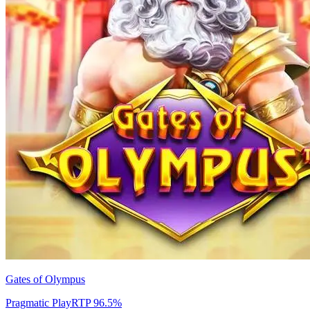
Gates of Olympus
Pragmatic Play
RTP
96.5
%