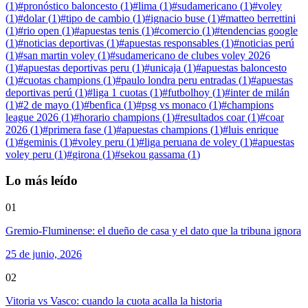
(
1
)
#
pronóstico baloncesto
(
1
)
#
lima
(
1
)
#
sudamericano
(
1
)
#
voley
(
1
)
#
dolar
(
1
)
#
tipo de cambio
(
1
)
#
ignacio buse
(
1
)
#
matteo berrettini
(
1
)
#
rio open
(
1
)
#
apuestas tenis
(
1
)
#
comercio
(
1
)
#
tendencias google
(
1
)
#
noticias deportivas
(
1
)
#
apuestas responsables
(
1
)
#
noticias perú
(
1
)
#
san martin voley
(
1
)
#
sudamericano de clubes voley 2026
(
1
)
#
apuestas deportivas peru
(
1
)
#
unicaja
(
1
)
#
apuestas baloncesto
(
1
)
#
cuotas champions
(
1
)
#
paulo londra peru entradas
(
1
)
#
apuestas
deportivas perú
(
1
)
#
liga 1 cuotas
(
1
)
#
futbolhoy
(
1
)
#
inter de milán
(
1
)
#
2 de mayo
(
1
)
#
benfica
(
1
)
#
psg vs monaco
(
1
)
#
champions
league 2026
(
1
)
#
horario champions
(
1
)
#
resultados coar
(
1
)
#
coar
2026
(
1
)
#
primera fase
(
1
)
#
apuestas champions
(
1
)
#
luis enrique
(
1
)
#
geminis
(
1
)
#
voley peru
(
1
)
#
liga peruana de voley
(
1
)
#
apuestas
voley peru
(
1
)
#
girona
(
1
)
#
sekou gassama
(
1
)
Lo más leído
01
Gremio-Fluminense: el dueño de casa y el dato que la tribuna ignora
25 de junio, 2026
02
Vitoria vs Vasco: cuando la cuota acalla la historia