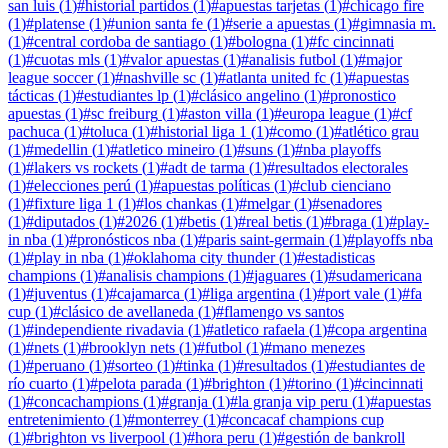
san luis
(
1
)
#
historial partidos
(
1
)
#
apuestas tarjetas
(
1
)
#
chicago fire
(
1
)
#
platense
(
1
)
#
union santa fe
(
1
)
#
serie a apuestas
(
1
)
#
gimnasia m.
(
1
)
#
central cordoba de santiago
(
1
)
#
bologna
(
1
)
#
fc cincinnati
(
1
)
#
cuotas mls
(
1
)
#
valor apuestas
(
1
)
#
analisis futbol
(
1
)
#
major
league soccer
(
1
)
#
nashville sc
(
1
)
#
atlanta united fc
(
1
)
#
apuestas
tácticas
(
1
)
#
estudiantes lp
(
1
)
#
clásico angelino
(
1
)
#
pronostico
apuestas
(
1
)
#
sc freiburg
(
1
)
#
aston villa
(
1
)
#
europa league
(
1
)
#
cf
pachuca
(
1
)
#
toluca
(
1
)
#
historial liga 1
(
1
)
#
como
(
1
)
#
atlético grau
(
1
)
#
medellin
(
1
)
#
atletico mineiro
(
1
)
#
suns
(
1
)
#
nba playoffs
(
1
)
#
lakers vs rockets
(
1
)
#
adt de tarma
(
1
)
#
resultados electorales
(
1
)
#
elecciones perú
(
1
)
#
apuestas políticas
(
1
)
#
club cienciano
(
1
)
#
fixture liga 1
(
1
)
#
los chankas
(
1
)
#
melgar
(
1
)
#
senadores
(
1
)
#
diputados
(
1
)
#
2026
(
1
)
#
betis
(
1
)
#
real betis
(
1
)
#
braga
(
1
)
#
play-
in nba
(
1
)
#
pronósticos nba
(
1
)
#
paris saint-germain
(
1
)
#
playoffs nba
(
1
)
#
play in nba
(
1
)
#
oklahoma city thunder
(
1
)
#
estadisticas
champions
(
1
)
#
analisis champions
(
1
)
#
jaguares
(
1
)
#
sudamericana
(
1
)
#
juventus
(
1
)
#
cajamarca
(
1
)
#
liga argentina
(
1
)
#
port vale
(
1
)
#
fa
cup
(
1
)
#
clásico de avellaneda
(
1
)
#
flamengo vs santos
(
1
)
#
independiente rivadavia
(
1
)
#
atletico rafaela
(
1
)
#
copa argentina
(
1
)
#
nets
(
1
)
#
brooklyn nets
(
1
)
#
futbol
(
1
)
#
mano menezes
(
1
)
#
peruano
(
1
)
#
sorteo
(
1
)
#
tinka
(
1
)
#
resultados
(
1
)
#
estudiantes de
río cuarto
(
1
)
#
pelota parada
(
1
)
#
brighton
(
1
)
#
torino
(
1
)
#
cincinnati
(
1
)
#
concachampions
(
1
)
#
granja
(
1
)
#
la granja vip peru
(
1
)
#
apuestas
entretenimiento
(
1
)
#
monterrey
(
1
)
#
concacaf champions cup
(
1
)
#
brighton vs liverpool
(
1
)
#
hora peru
(
1
)
#
gestión de bankroll