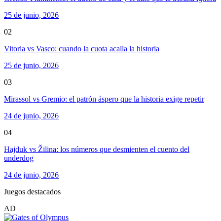
25 de junio, 2026
02
Vitoria vs Vasco: cuando la cuota acalla la historia
25 de junio, 2026
03
Mirassol vs Gremio: el patrón áspero que la historia exige repetir
24 de junio, 2026
04
Hajduk vs Žilina: los números que desmienten el cuento del
underdog
24 de junio, 2026
Juegos destacados
AD