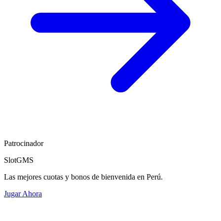
Patrocinador
SlotGMS
Las mejores cuotas y bonos de bienvenida en Perú.
Jugar Ahora