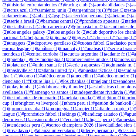
(
3
)
#
historial enfrentamientos
(
3
)
#
racing club
(
3
)
#
probabilidades
(
3
)
#
s
(
3
)
#
cruz azul
(
3
)
#
sarmiento junin
(
3
)
#
argentinos jrs
(
3
)
#
tigre
(
3
)
#
estu
sudamericana
(
3
)
#
nba
(
3
)
#
psg
(
3
)
#
selección peruana
(
3
)
#
betano
(
3
)
#
(
2
)
#
serie a brasil
(
2
)
#
barracas central
(
2
)
#
pronóstico apuestas
(
2
)
#
atl
(
2
)
#
estadísticas
(
2
)
#
club america
(
2
)
#
gimnasia l.p.
(
2
)
#
estudiantes de 
(
2
)
#
los angeles galaxy
(
2
)
#
los angeles fc
(
2
)
#
club deportivo los chan
nacional
(
2
)
#
belgrano
(
2
)
#
tijuana
(
2
)
#
tigres
(
2
)
#
chelsea
(
2
)
#
racing
(
2
(
2
)
#
nuggets
(
2
)
#
deportivo garcilaso
(
2
)
#
cuotas fútbol
(
2
)
#
clasico per
europa league
(
1
)
#
análisis
(
1
)
#
man city
(
1
)
#
analisis
(
1
)
#
serie a brasil
mendoza
(
1
)
#
central cordoba
(
1
)
#
cuotas argentina
(
1
)
#
atlante fc
(
1
)
#
a
(
1
)
#
puebla
(
1
)
#
ucv moquegua
(
1
)
#
comerciantes unidos
(
1
)
#
cuotas pr
(
1
)
#
platense
(
1
)
#
union santa fe
(
1
)
#
serie a apuestas
(
1
)
#
gimnasia m.
(
(
1
)
#
nashville sc
(
1
)
#
atlanta united fc
(
1
)
#
apuestas tácticas
(
1
)
#
estudia
liga 1
(
1
)
#
como
(
1
)
#
atlético grau
(
1
)
#
medellin
(
1
)
#
atletico mineiro
(
1
)
cienciano
(
1
)
#
fixture liga 1
(
1
)
#
los chankas
(
1
)
#
melgar
(
1
)
#
senadores
(
1
)
#
play in nba
(
1
)
#
oklahoma city thunder
(
1
)
#
estadisticas champions
avellaneda
(
1
)
#
flamengo vs santos
(
1
)
#
independiente rivadavia
(
1
)
#
at
(
1
)
#
estudiantes de río cuarto
(
1
)
#
pelota parada
(
1
)
#
brighton
(
1
)
#
torin
cup
(
1
)
#
brighton vs liverpool
(
1
)
#
hora peru
(
1
)
#
gestión de bankroll
(
(
1
)
#
pronosticos nba
(
1
)
#
moquegua
(
1
)
#
mujer
(
1
)
#
dia de la mujer
(
1
)
#
league
(
1
)
#
pronóstico fútbol
(
1
)
#
kings
(
1
)
#
handicap asiatico
(
1
)
#
apue
deportivos
(
1
)
#
casino online
(
1
)
#
ecuabet
(
1
)
#
liga 1 peru
(
1
)
#
apuestas
(
1
)
#
tendencias peru
(
1
)
#
sorteo champions 2026
(
1
)
#
volatilidad slots
(
(
1
)
#
rivadavia
(
1
)
#
alianza universitario
(
1
)
#
derby peruano
(
1
)
#
clasico 
apuestas
(
1
)
#
equipos peruanos libertadores
(
1
)
#
mayweather
(
1
)
#
pacq