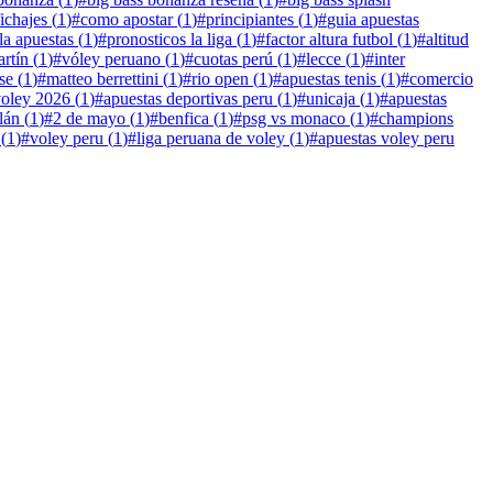
ichajes
(
1
)
#
como apostar
(
1
)
#
principiantes
(
1
)
#
guia apuestas
la apuestas
(
1
)
#
pronosticos la liga
(
1
)
#
factor altura futbol
(
1
)
#
altitud
rtín
(
1
)
#
vóley peruano
(
1
)
#
cuotas perú
(
1
)
#
lecce
(
1
)
#
inter
se
(
1
)
#
matteo berrettini
(
1
)
#
rio open
(
1
)
#
apuestas tenis
(
1
)
#
comercio
voley 2026
(
1
)
#
apuestas deportivas peru
(
1
)
#
unicaja
(
1
)
#
apuestas
lán
(
1
)
#
2 de mayo
(
1
)
#
benfica
(
1
)
#
psg vs monaco
(
1
)
#
champions
(
1
)
#
voley peru
(
1
)
#
liga peruana de voley
(
1
)
#
apuestas voley peru