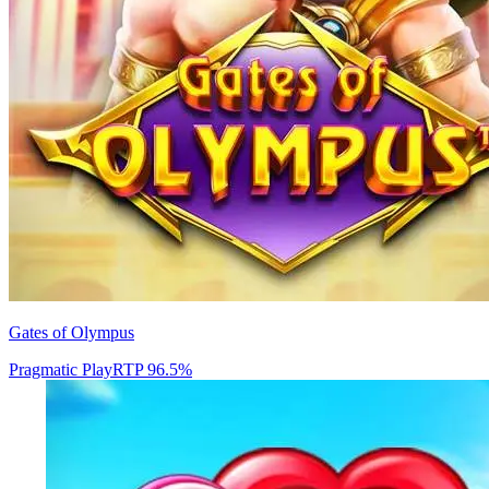
Gates of Olympus
Pragmatic Play
RTP
96.5
%