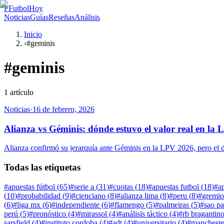
F
FutbolHoy
Noticias
Guías
Reseñas
Análisis
Inicio
›
#geminis
#
geminis
1
artículo
Noticias
·
16 de febrero, 2026
Alianza vs Géminis: dónde estuvo el valor real en la 
Alianza confirmó su jerarquía ante Géminis en la LPV 2026, pero el dato
Todas las etiquetas
#
apuestas fútbol
(
65
)
#
serie a
(
31
)
#
cuotas
(
18
)
#
apuestas futbol
(
18
)
#
a
(
10
)
#
probabilidad
(
9
)
#
cienciano
(
8
)
#
alianza lima
(
8
)
#
peru
(
8
)
#
gremio
(
6
)
#
liga mx
(
6
)
#
independiente
(
6
)
#
flamengo
(
5
)
#
palmeiras
(
5
)
#
sao pa
perú
(
5
)
#
pronóstico
(
4
)
#
mirassol
(
4
)
#
análisis táctico
(
4
)
#
rb bragantin
sarsfield
(
4
)
#
instituto cordoba
(
4
)
#
adt
(
4
)
#
universitario
(
4
)
#
manchester