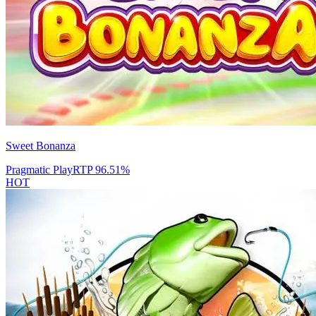
Sweet Bonanza
Pragmatic Play
RTP
96.51
%
HOT