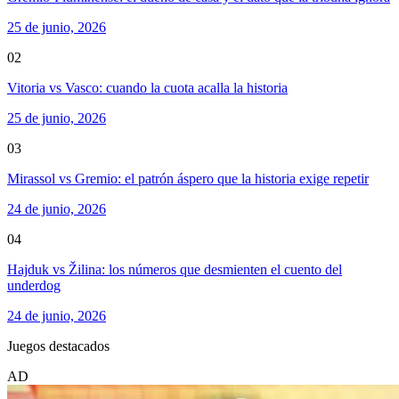
25 de junio, 2026
02
Vitoria vs Vasco: cuando la cuota acalla la historia
25 de junio, 2026
03
Mirassol vs Gremio: el patrón áspero que la historia exige repetir
24 de junio, 2026
04
Hajduk vs Žilina: los números que desmienten el cuento del
underdog
24 de junio, 2026
Juegos destacados
AD