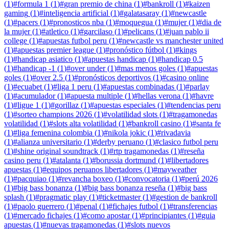
(
1
)
#
formula 1
(
1
)
#
gran premio de china
(
1
)
#
bankroll
(
1
)
#
kaizen
gaming
(
1
)
#
inteligencia artificial
(
1
)
#
galatasaray
(
1
)
#
newcastle
(
1
)
#
pacers
(
1
)
#
pronosticos nba
(
1
)
#
moquegua
(
1
)
#
mujer
(
1
)
#
dia de
la mujer
(
1
)
#
atletico
(
1
)
#
garcilaso
(
1
)
#
pelicans
(
1
)
#
juan pablo ii
college
(
1
)
#
apuestas futbol peru
(
1
)
#
newcastle vs manchester united
(
1
)
#
apuestas premier league
(
1
)
#
pronóstico fútbol
(
1
)
#
kings
(
1
)
#
handicap asiatico
(
1
)
#
apuestas handicap
(
1
)
#
handicap 0.5
(
1
)
#
handicap -1
(
1
)
#
over under
(
1
)
#
mas menos goles
(
1
)
#
apuestas
goles
(
1
)
#
over 2.5
(
1
)
#
pronósticos deportivos
(
1
)
#
casino online
(
1
)
#
ecuabet
(
1
)
#
liga 1 peru
(
1
)
#
apuestas combinadas
(
1
)
#
parlay
(
1
)
#
acumulador
(
1
)
#
apuesta multiple
(
1
)
#
hellas verona
(
1
)
#
havre
(
1
)
#
ligue 1
(
1
)
#
gorillaz
(
1
)
#
apuestas especiales
(
1
)
#
tendencias peru
(
1
)
#
sorteo champions 2026
(
1
)
#
volatilidad slots
(
1
)
#
tragamonedas
volatilidad
(
1
)
#
slots alta volatilidad
(
1
)
#
bankroll casino
(
1
)
#
santa fe
(
1
)
#
liga femenina colombia
(
1
)
#
nikola jokic
(
1
)
#
rivadavia
(
1
)
#
alianza universitario
(
1
)
#
derby peruano
(
1
)
#
clasico futbol peru
(
1
)
#
shine original soundtrack
(
1
)
#
rtp tragamonedas
(
1
)
#
reseña
casino peru
(
1
)
#
atalanta
(
1
)
#
borussia dortmund
(
1
)
#
libertadores
apuestas
(
1
)
#
equipos peruanos libertadores
(
1
)
#
mayweather
(
1
)
#
pacquiao
(
1
)
#
revancha boxeo
(
1
)
#
convocatoria
(
1
)
#
perú 2026
(
1
)
#
big bass bonanza
(
1
)
#
big bass bonanza reseña
(
1
)
#
big bass
splash
(
1
)
#
pragmatic play
(
1
)
#
ticketmaster
(
1
)
#
gestion de bankroll
(
1
)
#
paolo guerrero
(
1
)
#
penal
(
1
)
#
fichajes futbol
(
1
)
#
transferencias
(
1
)
#
mercado fichajes
(
1
)
#
como apostar
(
1
)
#
principiantes
(
1
)
#
guia
apuestas
(
1
)
#
nuevas tragamonedas
(
1
)
#
slots nuevos