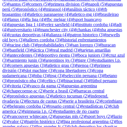
(
5
)
#
santos
(
5
)
#
corners
(
5
)
#
primera division
(
5
)
#
napoli
(
5
)
#
apuestas
perú
(
5
)
#
pronóstico
(
4
)
#
mirassol
(
4
)
#
análisis táctico
(
4
)
#
rb
bragantino
(
4
)
#
atletico paranaense
(
4
)
#
atletico-mg
(
4
)
#
brasileirao
(
4
)
#
lanus
(
4
)
#
la liga
(
4
)
#
fbc melgar
(
4
)
#
sport huancayo
(
4
)
#
apuestas liga 1
(
4
)
#
velez sarsfield
(
4
)
#
instituto cordoba
(
4
)
#
adt
(
4
)
#
universitario
(
4
)
#
manchester city
(
4
)
#
chankas
(
4
)
#
nba apuestas
(
4
)
#
cuotas deportivas
(
4
)
#
alianza
(
4
)
#
patron historico
(
3
)
#
newells
old boys
(
3
)
#
talleres cordoba
(
3
)
#
historial enfrentamientos
(
3
)
#
racing club
(
3
)
#
probabilidades
(
3
)
#
san lorenzo
(
3
)
#
huracan
(
3
)
#
banfield
(
3
)
#
táctica
(
3
)
#
real madrid
(
3
)
#
tarjetas amarillas
(
3
)
#
antecedentes
(
3
)
#
deportivo riestra
(
3
)
#
boca juniors
(
3
)
#
cruz azul
(
3
)
#
sarmiento junin
(
3
)
#
argentinos jrs
(
3
)
#
tigre
(
3
)
#
estudiantes l.p.
(
3
)
#
corners apuestas
(
3
)
#
atletico grau
(
3
)
#
genoa
(
3
)
#
primera
división
(
3
)
#
slot machine
(
3
)
#
copa libertadores
(
3
)
#
copa
sudamericana
(
3
)
#
nba
(
3
)
#
psg
(
3
)
#
selección peruana
(
3
)
#
betano
(
3
)
#
pronóstico nba
(
3
)
#
celtics
(
3
)
#
binacional
(
3
)
#
fútbol peruano
(
3
)
#
vitoria
(
2
)
#
vasco da gama
(
2
)
#
apuestas argentina
(
2
)
#
chapecoense-sc
(
2
)
#
serie a brasil
(
2
)
#
barracas central
(
2
)
#
pronóstico apuestas
(
2
)
#
atletico tucuman
(
2
)
#
independ.
rivadavia
(
2
)
#
lectura de cuotas
(
2
)
#
serie a brasileira
(
2
)
#
corinthians
(
2
)
#
belgrano cordoba
(
2
)
#
rosario central
(
2
)
#
estadísticas
(
2
)
#
club
america
(
2
)
#
gimnasia l.p.
(
2
)
#
estudiantes de rio cuarto
(
2
)
#
vancouver whitecaps
(
2
)
#
apuestas mls
(
2
)
#
sport boys
(
2
)
#
lazio
(
2
)
#
valor
(
2
)
#
patrón histórico
(
2
)
#
liga profesional argentina
(
2
)
#
los
angeles galaxy
(
2
)
#
los angeles fc
(
2
)
#
club deportivo los chankas