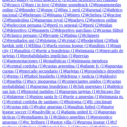
(
2
)
#
cusco
(
2
)
#
am i in love
(
2
)
#
shine soundtrack
(
2
)
#
tragamonedas
online
(
2
)
#
thunder
(
2
)
#
onpe
(
2
)
#
liga 1 perú
(
2
)
#
arsenal
(
2
)
#
atletico
nacional
(
2
)
#
belgrano
(
2
)
#
tijuana
(
2
)
#
tigres
(
2
)
#
chelsea
(
2
)
#
racing
(
2
)
#
bundesliga
(
2
)
#
apuestas royal
(
2
)
#
parlays
(
2
)
#
sorteos online
(
2
)
#
seleccion peruana
(
2
)
#
perú vs senegal
(
2
)
#
perú
(
2
)
#
milan
(
2
)
#
deportivo
(
2
)
#
nuggets
(
2
)
#
deportivo garcilaso
(
2
)
#
cuotas fútbol
(
2
)
#
clasico peruano
(
2
)
#
levante
(
2
)
#
laliga
(
2
)
#
clippers
(
2
)
#
resultados uni
(
2
)
#
slotgms
(
2
)
#
cristal
(
2
)
#
bodø/glimt
(
2
)
#
hnk
hajduk split
(
1
)
#
žilina
(
1
)
#
uefa europa league
(
1
)
#
análisis
(
1
)
#
man
city
(
1
)
#
analisis
(
1
)
#
serie a brasileirao
(
1
)
#
gimnasia
(
1
)
#
mercado de
tarjetas
(
1
)
#
probabilidades implícitas
(
1
)
#
previas
(
1
)
#
amonestaciones
(
1
)
#
estadisticas
(
1
)
#
gimnasia mendoza
(
1
)
#
central cordoba
(
1
)
#
cuotas argentina
(
1
)
#
atlante fc
(
1
)
#
apuestas
cuotas
(
1
)
#
mercado secundario
(
1
)
#
tarjetas
(
1
)
#
pronóstico deportivo
(
1
)
#
remo
(
1
)
#
futbol brasileño
(
1
)
#
defensa y justicia
(
1
)
#
aldosivi
(
1
)
#
puebla
(
1
)
#
ucv moquegua
(
1
)
#
comerciantes unidos
(
1
)
#
cuotas
probabilidad
(
1
)
#
apuestas brasileirao
(
1
)
#
club queretaro
(
1
)
#
atletico
san luis
(
1
)
#
historial partidos
(
1
)
#
apuestas tarjetas
(
1
)
#
chicago fire
(
1
)
#
platense
(
1
)
#
union santa fe
(
1
)
#
serie a apuestas
(
1
)
#
gimnasia m.
(
1
)
#
central cordoba de santiago
(
1
)
#
bologna
(
1
)
#
fc cincinnati
(
1
)
#
cuotas mls
(
1
)
#
valor apuestas
(
1
)
#
analisis futbol
(
1
)
#
major
league soccer
(
1
)
#
nashville sc
(
1
)
#
atlanta united fc
(
1
)
#
apuestas
tácticas
(
1
)
#
estudiantes lp
(
1
)
#
clásico angelino
(
1
)
#
pronostico
apuestas
(
1
)
#
sc freiburg
(
1
)
#
aston villa
(
1
)
#
europa league
(
1
)
#
cf