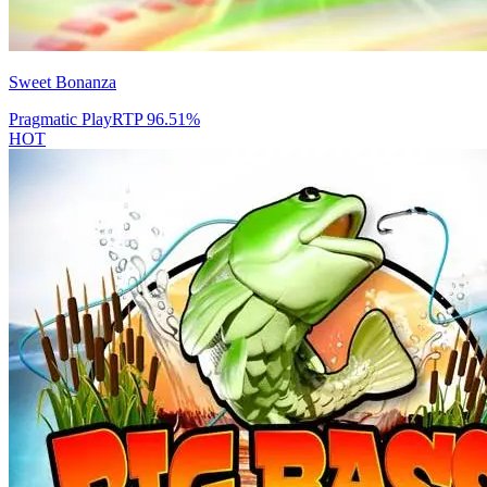
Sweet Bonanza
Pragmatic Play
RTP
96.51
%
HOT