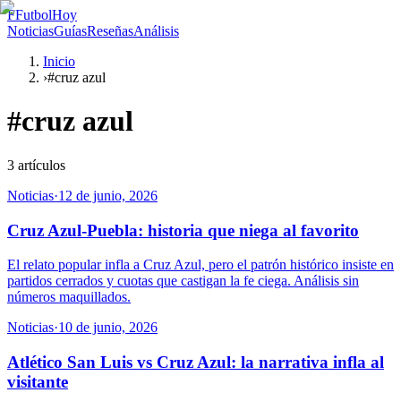
F
FutbolHoy
Noticias
Guías
Reseñas
Análisis
Inicio
›
#cruz azul
#
cruz azul
3
artículos
Noticias
·
12 de junio, 2026
Cruz Azul-Puebla: historia que niega al favorito
El relato popular infla a Cruz Azul, pero el patrón histórico insiste en
partidos cerrados y cuotas que castigan la fe ciega. Análisis sin
números maquillados.
Noticias
·
10 de junio, 2026
Atlético San Luis vs Cruz Azul: la narrativa infla al
visitante