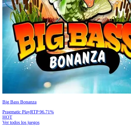
Big Bass Bonanza
Pragmatic Play
RTP
96.71
%
HOT
Ver todos los juegos