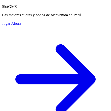
SlotGMS
Las mejores cuotas y bonos de bienvenida en Perú.
Jugar Ahora