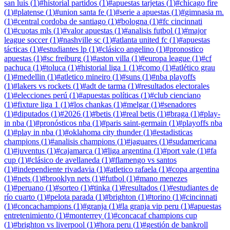
san luis
(
1
)
#
historial partidos
(
1
)
#
apuestas tarjetas
(
1
)
#
chicago fire
(
1
)
#
platense
(
1
)
#
union santa fe
(
1
)
#
serie a apuestas
(
1
)
#
gimnasia m.
(
1
)
#
central cordoba de santiago
(
1
)
#
bologna
(
1
)
#
fc cincinnati
(
1
)
#
cuotas mls
(
1
)
#
valor apuestas
(
1
)
#
analisis futbol
(
1
)
#
major
league soccer
(
1
)
#
nashville sc
(
1
)
#
atlanta united fc
(
1
)
#
apuestas
tácticas
(
1
)
#
estudiantes lp
(
1
)
#
clásico angelino
(
1
)
#
pronostico
apuestas
(
1
)
#
sc freiburg
(
1
)
#
aston villa
(
1
)
#
europa league
(
1
)
#
cf
pachuca
(
1
)
#
toluca
(
1
)
#
historial liga 1
(
1
)
#
como
(
1
)
#
atlético grau
(
1
)
#
medellin
(
1
)
#
atletico mineiro
(
1
)
#
suns
(
1
)
#
nba playoffs
(
1
)
#
lakers vs rockets
(
1
)
#
adt de tarma
(
1
)
#
resultados electorales
(
1
)
#
elecciones perú
(
1
)
#
apuestas políticas
(
1
)
#
club cienciano
(
1
)
#
fixture liga 1
(
1
)
#
los chankas
(
1
)
#
melgar
(
1
)
#
senadores
(
1
)
#
diputados
(
1
)
#
2026
(
1
)
#
betis
(
1
)
#
real betis
(
1
)
#
braga
(
1
)
#
play-
in nba
(
1
)
#
pronósticos nba
(
1
)
#
paris saint-germain
(
1
)
#
playoffs nba
(
1
)
#
play in nba
(
1
)
#
oklahoma city thunder
(
1
)
#
estadisticas
champions
(
1
)
#
analisis champions
(
1
)
#
jaguares
(
1
)
#
sudamericana
(
1
)
#
juventus
(
1
)
#
cajamarca
(
1
)
#
liga argentina
(
1
)
#
port vale
(
1
)
#
fa
cup
(
1
)
#
clásico de avellaneda
(
1
)
#
flamengo vs santos
(
1
)
#
independiente rivadavia
(
1
)
#
atletico rafaela
(
1
)
#
copa argentina
(
1
)
#
nets
(
1
)
#
brooklyn nets
(
1
)
#
futbol
(
1
)
#
mano menezes
(
1
)
#
peruano
(
1
)
#
sorteo
(
1
)
#
tinka
(
1
)
#
resultados
(
1
)
#
estudiantes de
río cuarto
(
1
)
#
pelota parada
(
1
)
#
brighton
(
1
)
#
torino
(
1
)
#
cincinnati
(
1
)
#
concachampions
(
1
)
#
granja
(
1
)
#
la granja vip peru
(
1
)
#
apuestas
entretenimiento
(
1
)
#
monterrey
(
1
)
#
concacaf champions cup
(
1
)
#
brighton vs liverpool
(
1
)
#
hora peru
(
1
)
#
gestión de bankroll