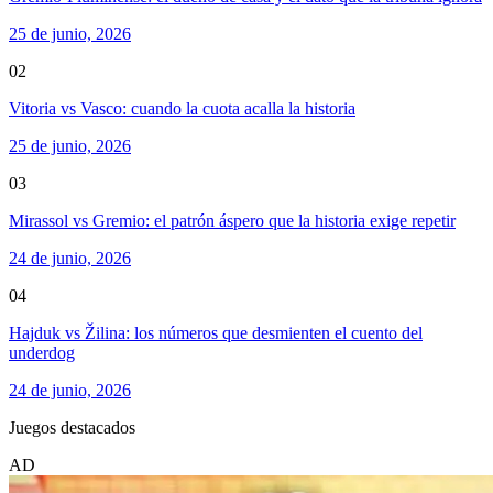
25 de junio, 2026
02
Vitoria vs Vasco: cuando la cuota acalla la historia
25 de junio, 2026
03
Mirassol vs Gremio: el patrón áspero que la historia exige repetir
24 de junio, 2026
04
Hajduk vs Žilina: los números que desmienten el cuento del
underdog
24 de junio, 2026
Juegos destacados
AD