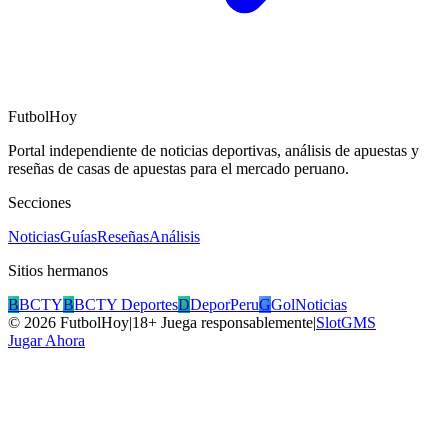
FutbolHoy
Portal independiente de noticias deportivas, análisis de apuestas y
reseñas de casas de apuestas para el mercado peruano.
Secciones
Noticias
Guías
Reseñas
Análisis
Sitios hermanos
B
BCTY
B
BCTY Deportes
D
DeporPeru
G
GolNoticias
©
2026
FutbolHoy
|
18+ Juega responsablemente
|
SlotGMS
Jugar Ahora