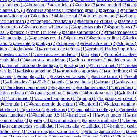
an lorenzo
(
3
)
#
huracan
(
3
)
#
banfield
(
3
)
#
táctica
(
3
)
#
real madrid
(
3
)
#
tar
diantes l.p.
(
3
)
#
corners apuestas
(
3
)
#
atletico grau
(
3
)
#
genoa
(
3
)
#
primera
pronóstico nba
(
3
)
#
celtics
(
3
)
#
binacional
(
3
)
#
fútbol peruano
(
3
)
#
vitoria
etico tucuman
(
2
)
#
independ. rivadavia
(
2
)
#
lectura de cuotas
(
2
)
#
serie a b
rio cuarto
(
2
)
#
vancouver whitecaps
(
2
)
#
apuestas mls
(
2
)
#
sport boys
(
2
)
kas
(
2
)
#
cusco
(
2
)
#
am i in love
(
2
)
#
shine soundtrack
(
2
)
#
tragamonedas o
)
#
bundesliga
(
2
)
#
apuestas royal
(
2
)
#
parlays
(
2
)
#
sorteos online
(
2
)
#
sele
uano
(
2
)
#
levante
(
2
)
#
laliga
(
2
)
#
clippers
(
2
)
#
resultados uni
(
2
)
#
slotgms
(
eirao
(
1
)
#
gimnasia
(
1
)
#
mercado de tarjetas
(
1
)
#
probabilidades implícitas
puestas cuotas
(
1
)
#
mercado secundario
(
1
)
#
tarjetas
(
1
)
#
pronóstico depo
obabilidad
(
1
)
#
apuestas brasileirao
(
1
)
#
club queretaro
(
1
)
#
atletico san l
1
)
#
central cordoba de santiago
(
1
)
#
bologna
(
1
)
#
fc cincinnati
(
1
)
#
cuotas
ntes lp
(
1
)
#
clásico angelino
(
1
)
#
pronostico apuestas
(
1
)
#
sc freiburg
(
1
)
#
#
suns
(
1
)
#
nba playoffs
(
1
)
#
lakers vs rockets
(
1
)
#
adt de tarma
(
1
)
#
resul
(
1
)
#
diputados
(
1
)
#
2026
(
1
)
#
betis
(
1
)
#
real betis
(
1
)
#
braga
(
1
)
#
play-in 
(
1
)
#
analisis champions
(
1
)
#
jaguares
(
1
)
#
sudamericana
(
1
)
#
juventus
(
1
letico rafaela
(
1
)
#
copa argentina
(
1
)
#
nets
(
1
)
#
brooklyn nets
(
1
)
#
futbol
(
o
(
1
)
#
cincinnati
(
1
)
#
concachampions
(
1
)
#
granja
(
1
)
#
la granja vip peru
(
1
)
#
formula 1
(
1
)
#
gran premio de china
(
1
)
#
bankroll
(
1
)
#
kaizen gaming
atletico
(
1
)
#
garcilaso
(
1
)
#
pelicans
(
1
)
#
juan pablo ii college
(
1
)
#
apuesta
stas handicap
(
1
)
#
handicap 0.5
(
1
)
#
handicap -1
(
1
)
#
over under
(
1
)
#
ma
 combinadas
(
1
)
#
parlay
(
1
)
#
acumulador
(
1
)
#
apuesta multiple
(
1
)
#
hella
1
)
#
tragamonedas volatilidad
(
1
)
#
slots alta volatilidad
(
1
)
#
bankroll casi
futbol peru
(
1
)
#
shine original soundtrack
(
1
)
#
rtp tragamonedas
(
1
)
#
res
uiao
(
1
)
#
revancha boxeo
(
1
)
#
convocatoria
(
1
)
#
perú 2026
(
1
)
#
big bass