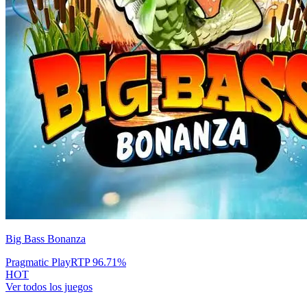
Big Bass Bonanza
Pragmatic Play
RTP
96.71
%
HOT
Ver todos los juegos