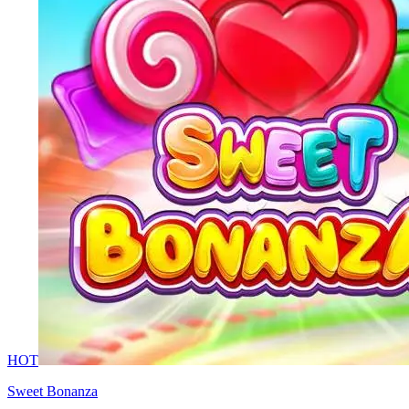
HOT
Sweet Bonanza