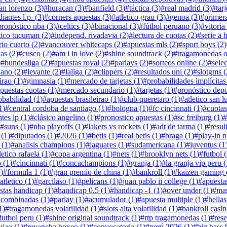
an lorenzo
(
3
)
#
huracan
(
3
)
#
banfield
(
3
)
#
táctica
(
3
)
#
real madrid
(
3
)
#
tar
diantes l.p.
(
3
)
#
corners apuestas
(
3
)
#
atletico grau
(
3
)
#
genoa
(
3
)
#
primera
pronóstico nba
(
3
)
#
celtics
(
3
)
#
binacional
(
3
)
#
fútbol peruano
(
3
)
#
vitoria
etico tucuman
(
2
)
#
independ. rivadavia
(
2
)
#
lectura de cuotas
(
2
)
#
serie a b
rio cuarto
(
2
)
#
vancouver whitecaps
(
2
)
#
apuestas mls
(
2
)
#
sport boys
(
2
)
kas
(
2
)
#
cusco
(
2
)
#
am i in love
(
2
)
#
shine soundtrack
(
2
)
#
tragamonedas o
)
#
bundesliga
(
2
)
#
apuestas royal
(
2
)
#
parlays
(
2
)
#
sorteos online
(
2
)
#
sele
uano
(
2
)
#
levante
(
2
)
#
laliga
(
2
)
#
clippers
(
2
)
#
resultados uni
(
2
)
#
slotgms
(
eirao
(
1
)
#
gimnasia
(
1
)
#
mercado de tarjetas
(
1
)
#
probabilidades implícitas
puestas cuotas
(
1
)
#
mercado secundario
(
1
)
#
tarjetas
(
1
)
#
pronóstico depo
obabilidad
(
1
)
#
apuestas brasileirao
(
1
)
#
club queretaro
(
1
)
#
atletico san l
1
)
#
central cordoba de santiago
(
1
)
#
bologna
(
1
)
#
fc cincinnati
(
1
)
#
cuotas
ntes lp
(
1
)
#
clásico angelino
(
1
)
#
pronostico apuestas
(
1
)
#
sc freiburg
(
1
)
#
#
suns
(
1
)
#
nba playoffs
(
1
)
#
lakers vs rockets
(
1
)
#
adt de tarma
(
1
)
#
resul
(
1
)
#
diputados
(
1
)
#
2026
(
1
)
#
betis
(
1
)
#
real betis
(
1
)
#
braga
(
1
)
#
play-in 
(
1
)
#
analisis champions
(
1
)
#
jaguares
(
1
)
#
sudamericana
(
1
)
#
juventus
(
1
letico rafaela
(
1
)
#
copa argentina
(
1
)
#
nets
(
1
)
#
brooklyn nets
(
1
)
#
futbol
(
o
(
1
)
#
cincinnati
(
1
)
#
concachampions
(
1
)
#
granja
(
1
)
#
la granja vip peru
(
1
)
#
formula 1
(
1
)
#
gran premio de china
(
1
)
#
bankroll
(
1
)
#
kaizen gaming
atletico
(
1
)
#
garcilaso
(
1
)
#
pelicans
(
1
)
#
juan pablo ii college
(
1
)
#
apuesta
stas handicap
(
1
)
#
handicap 0.5
(
1
)
#
handicap -1
(
1
)
#
over under
(
1
)
#
ma
 combinadas
(
1
)
#
parlay
(
1
)
#
acumulador
(
1
)
#
apuesta multiple
(
1
)
#
hella
1
)
#
tragamonedas volatilidad
(
1
)
#
slots alta volatilidad
(
1
)
#
bankroll casi
futbol peru
(
1
)
#
shine original soundtrack
(
1
)
#
rtp tragamonedas
(
1
)
#
res
uiao
(
1
)
#
revancha boxeo
(
1
)
#
convocatoria
(
1
)
#
perú 2026
(
1
)
#
big bass