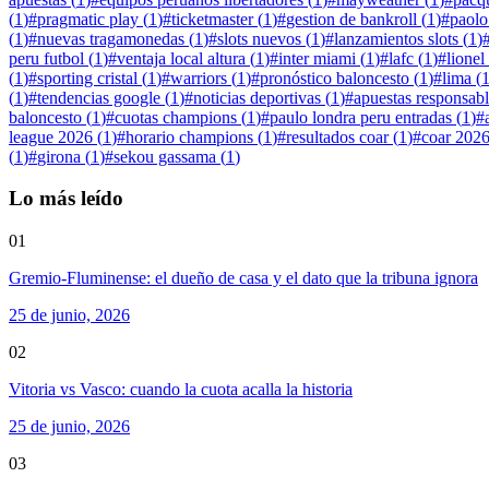
(
1
)
#
pragmatic play
(
1
)
#
ticketmaster
(
1
)
#
gestion de bankroll
(
1
)
#
paolo
(
1
)
#
nuevas tragamonedas
(
1
)
#
slots nuevos
(
1
)
#
lanzamientos slots
(
1
)
peru futbol
(
1
)
#
ventaja local altura
(
1
)
#
inter miami
(
1
)
#
lafc
(
1
)
#
lionel
(
1
)
#
sporting cristal
(
1
)
#
warriors
(
1
)
#
pronóstico baloncesto
(
1
)
#
lima
(
(
1
)
#
tendencias google
(
1
)
#
noticias deportivas
(
1
)
#
apuestas responsabl
baloncesto
(
1
)
#
cuotas champions
(
1
)
#
paulo londra peru entradas
(
1
)
#
league 2026
(
1
)
#
horario champions
(
1
)
#
resultados coar
(
1
)
#
coar 202
(
1
)
#
girona
(
1
)
#
sekou gassama
(
1
)
Lo más leído
01
Gremio-Fluminense: el dueño de casa y el dato que la tribuna ignora
25 de junio, 2026
02
Vitoria vs Vasco: cuando la cuota acalla la historia
25 de junio, 2026
03