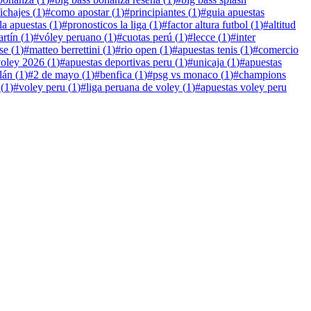
ichajes
(
1
)
#
como apostar
(
1
)
#
principiantes
(
1
)
#
guia apuestas
la apuestas
(
1
)
#
pronosticos la liga
(
1
)
#
factor altura futbol
(
1
)
#
altitud
rtín
(
1
)
#
vóley peruano
(
1
)
#
cuotas perú
(
1
)
#
lecce
(
1
)
#
inter
se
(
1
)
#
matteo berrettini
(
1
)
#
rio open
(
1
)
#
apuestas tenis
(
1
)
#
comercio
voley 2026
(
1
)
#
apuestas deportivas peru
(
1
)
#
unicaja
(
1
)
#
apuestas
lán
(
1
)
#
2 de mayo
(
1
)
#
benfica
(
1
)
#
psg vs monaco
(
1
)
#
champions
(
1
)
#
voley peru
(
1
)
#
liga peruana de voley
(
1
)
#
apuestas voley peru