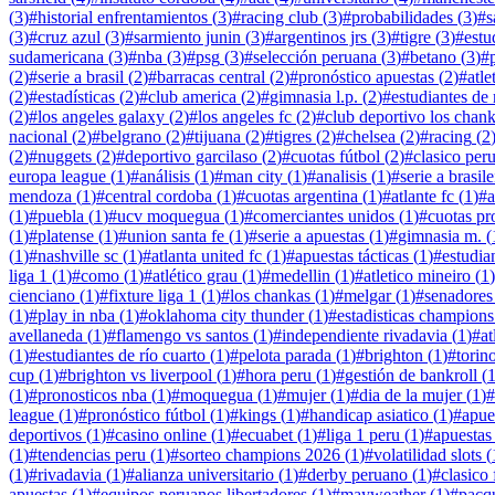
(
3
)
#
historial enfrentamientos
(
3
)
#
racing club
(
3
)
#
probabilidades
(
3
)
#
s
(
3
)
#
cruz azul
(
3
)
#
sarmiento junin
(
3
)
#
argentinos jrs
(
3
)
#
tigre
(
3
)
#
estu
sudamericana
(
3
)
#
nba
(
3
)
#
psg
(
3
)
#
selección peruana
(
3
)
#
betano
(
3
)
#
(
2
)
#
serie a brasil
(
2
)
#
barracas central
(
2
)
#
pronóstico apuestas
(
2
)
#
atl
(
2
)
#
estadísticas
(
2
)
#
club america
(
2
)
#
gimnasia l.p.
(
2
)
#
estudiantes de 
(
2
)
#
los angeles galaxy
(
2
)
#
los angeles fc
(
2
)
#
club deportivo los chan
nacional
(
2
)
#
belgrano
(
2
)
#
tijuana
(
2
)
#
tigres
(
2
)
#
chelsea
(
2
)
#
racing
(
2
(
2
)
#
nuggets
(
2
)
#
deportivo garcilaso
(
2
)
#
cuotas fútbol
(
2
)
#
clasico per
europa league
(
1
)
#
análisis
(
1
)
#
man city
(
1
)
#
analisis
(
1
)
#
serie a brasil
mendoza
(
1
)
#
central cordoba
(
1
)
#
cuotas argentina
(
1
)
#
atlante fc
(
1
)
#
a
(
1
)
#
puebla
(
1
)
#
ucv moquegua
(
1
)
#
comerciantes unidos
(
1
)
#
cuotas pr
(
1
)
#
platense
(
1
)
#
union santa fe
(
1
)
#
serie a apuestas
(
1
)
#
gimnasia m.
(
(
1
)
#
nashville sc
(
1
)
#
atlanta united fc
(
1
)
#
apuestas tácticas
(
1
)
#
estudia
liga 1
(
1
)
#
como
(
1
)
#
atlético grau
(
1
)
#
medellin
(
1
)
#
atletico mineiro
(
1
)
cienciano
(
1
)
#
fixture liga 1
(
1
)
#
los chankas
(
1
)
#
melgar
(
1
)
#
senadores
(
1
)
#
play in nba
(
1
)
#
oklahoma city thunder
(
1
)
#
estadisticas champions
avellaneda
(
1
)
#
flamengo vs santos
(
1
)
#
independiente rivadavia
(
1
)
#
at
(
1
)
#
estudiantes de río cuarto
(
1
)
#
pelota parada
(
1
)
#
brighton
(
1
)
#
torin
cup
(
1
)
#
brighton vs liverpool
(
1
)
#
hora peru
(
1
)
#
gestión de bankroll
(
(
1
)
#
pronosticos nba
(
1
)
#
moquegua
(
1
)
#
mujer
(
1
)
#
dia de la mujer
(
1
)
#
league
(
1
)
#
pronóstico fútbol
(
1
)
#
kings
(
1
)
#
handicap asiatico
(
1
)
#
apue
deportivos
(
1
)
#
casino online
(
1
)
#
ecuabet
(
1
)
#
liga 1 peru
(
1
)
#
apuestas
(
1
)
#
tendencias peru
(
1
)
#
sorteo champions 2026
(
1
)
#
volatilidad slots
(
(
1
)
#
rivadavia
(
1
)
#
alianza universitario
(
1
)
#
derby peruano
(
1
)
#
clasico 
apuestas
(
1
)
#
equipos peruanos libertadores
(
1
)
#
mayweather
(
1
)
#
pacq