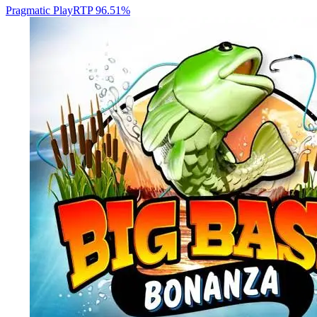
Pragmatic Play
RTP
96.51
%