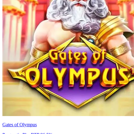
Gates of Olympus