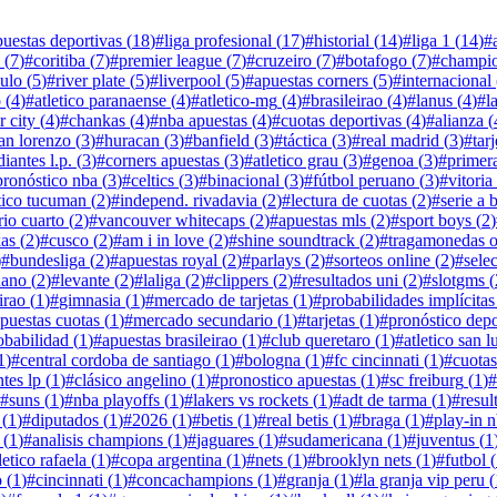
puestas deportivas
(
18
)
#
liga profesional
(
17
)
#
historial
(
14
)
#
liga 1
(
14
)
#
(
7
)
#
coritiba
(
7
)
#
premier league
(
7
)
#
cruzeiro
(
7
)
#
botafogo
(
7
)
#
champio
ulo
(
5
)
#
river plate
(
5
)
#
liverpool
(
5
)
#
apuestas corners
(
5
)
#
internacional
o
(
4
)
#
atletico paranaense
(
4
)
#
atletico-mg
(
4
)
#
brasileirao
(
4
)
#
lanus
(
4
)
#
l
 city
(
4
)
#
chankas
(
4
)
#
nba apuestas
(
4
)
#
cuotas deportivas
(
4
)
#
alianza
(
an lorenzo
(
3
)
#
huracan
(
3
)
#
banfield
(
3
)
#
táctica
(
3
)
#
real madrid
(
3
)
#
tar
diantes l.p.
(
3
)
#
corners apuestas
(
3
)
#
atletico grau
(
3
)
#
genoa
(
3
)
#
primera
pronóstico nba
(
3
)
#
celtics
(
3
)
#
binacional
(
3
)
#
fútbol peruano
(
3
)
#
vitoria
etico tucuman
(
2
)
#
independ. rivadavia
(
2
)
#
lectura de cuotas
(
2
)
#
serie a b
rio cuarto
(
2
)
#
vancouver whitecaps
(
2
)
#
apuestas mls
(
2
)
#
sport boys
(
2
)
kas
(
2
)
#
cusco
(
2
)
#
am i in love
(
2
)
#
shine soundtrack
(
2
)
#
tragamonedas o
)
#
bundesliga
(
2
)
#
apuestas royal
(
2
)
#
parlays
(
2
)
#
sorteos online
(
2
)
#
sele
uano
(
2
)
#
levante
(
2
)
#
laliga
(
2
)
#
clippers
(
2
)
#
resultados uni
(
2
)
#
slotgms
(
eirao
(
1
)
#
gimnasia
(
1
)
#
mercado de tarjetas
(
1
)
#
probabilidades implícitas
puestas cuotas
(
1
)
#
mercado secundario
(
1
)
#
tarjetas
(
1
)
#
pronóstico depo
obabilidad
(
1
)
#
apuestas brasileirao
(
1
)
#
club queretaro
(
1
)
#
atletico san l
1
)
#
central cordoba de santiago
(
1
)
#
bologna
(
1
)
#
fc cincinnati
(
1
)
#
cuotas
ntes lp
(
1
)
#
clásico angelino
(
1
)
#
pronostico apuestas
(
1
)
#
sc freiburg
(
1
)
#
#
suns
(
1
)
#
nba playoffs
(
1
)
#
lakers vs rockets
(
1
)
#
adt de tarma
(
1
)
#
resul
(
1
)
#
diputados
(
1
)
#
2026
(
1
)
#
betis
(
1
)
#
real betis
(
1
)
#
braga
(
1
)
#
play-in 
(
1
)
#
analisis champions
(
1
)
#
jaguares
(
1
)
#
sudamericana
(
1
)
#
juventus
(
1
letico rafaela
(
1
)
#
copa argentina
(
1
)
#
nets
(
1
)
#
brooklyn nets
(
1
)
#
futbol
(
o
(
1
)
#
cincinnati
(
1
)
#
concachampions
(
1
)
#
granja
(
1
)
#
la granja vip peru
(