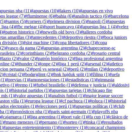
apuestas nba
(
11
)
#
apuestas
(
10
)
#
lakers
(
10
)
#
apuestas en vivo
ns league
(
7
)
#
fluminense
(
6
)
#
bahia
(
6
)
#
analisis tactico
(
6
)
#
barcelona
(
5
)
#
santos
(
5
)
#
corners
(
5
)
#
primera division
(
5
)
#
napoli
(
5
)
#
apuestas
a liga
(
4
)
#
fbc melgar
(
4
)
#
sport huancayo
(
4
)
#
apuestas liga 1
(
4
)
#
velez
4
)
#
patron historico
(
3
)
#
newells old boys
(
3
)
#
talleres cordoba
jetas amarillas
(
3
)
#
antecedentes
(
3
)
#
deportivo riestra
(
3
)
#
boca juniors
 división
(
3
)
#
slot machine
(
3
)
#
copa libertadores
(
3
)
#
copa
(
2
)
#
vasco da gama
(
2
)
#
apuestas argentina
(
2
)
#
chapecoense-sc
rasileira
(
2
)
#
corinthians
(
2
)
#
belgrano cordoba
(
2
)
#
rosario central
#
lazio
(
2
)
#
valor
(
2
)
#
patrón histórico
(
2
)
#
liga profesional argentina
nline
(
2
)
#
thunder
(
2
)
#
onpe
(
2
)
#
liga 1 perú
(
2
)
#
arsenal
(
2
)
#
atletico
ccion peruana
(
2
)
#
perú vs senegal
(
2
)
#
perú
(
2
)
#
milan
(
2
)
#
deportivo
2
)
#
cristal
(
2
)
#
bodø/glimt
(
2
)
#
hnk hajduk split
(
1
)
#
žilina
(
1
)
#
uefa
(
1
)
#
previas
(
1
)
#
amonestaciones
(
1
)
#
estadisticas
(
1
)
#
gimnasia
rtivo
(
1
)
#
remo
(
1
)
#
futbol brasileño
(
1
)
#
defensa y justicia
(
1
)
#
aldosivi
uis
(
1
)
#
historial partidos
(
1
)
#
apuestas tarjetas
(
1
)
#
chicago fire
 mls
(
1
)
#
valor apuestas
(
1
)
#
analisis futbol
(
1
)
#
major league soccer
aston villa
(
1
)
#
europa league
(
1
)
#
cf pachuca
(
1
)
#
toluca
(
1
)
#
historial
tados electorales
(
1
)
#
elecciones perú
(
1
)
#
apuestas políticas
(
1
)
#
club
nba
(
1
)
#
pronósticos nba
(
1
)
#
paris saint-germain
(
1
)
#
playoffs nba
)
#
cajamarca
(
1
)
#
liga argentina
(
1
)
#
port vale
(
1
)
#
fa cup
(
1
)
#
clásico de
1
)
#
mano menezes
(
1
)
#
peruano
(
1
)
#
sorteo
(
1
)
#
tinka
(
1
)
#
resultados
1
)
#
apuestas entretenimiento
(
1
)
#
monterrey
(
1
)
#
concacaf champions