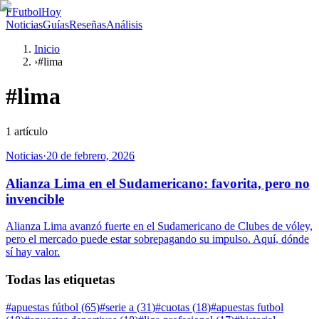
F
FutbolHoy
Noticias
Guías
Reseñas
Análisis
Inicio
›
#lima
#
lima
1
artículo
Noticias
·
20 de febrero, 2026
Alianza Lima en el Sudamericano: favorita, pero no
invencible
Alianza Lima avanzó fuerte en el Sudamericano de Clubes de vóley,
pero el mercado puede estar sobrepagando su impulso. Aquí, dónde
sí hay valor.
Todas las etiquetas
#
apuestas fútbol
(
65
)
#
serie a
(
31
)
#
cuotas
(
18
)
#
apuestas futbol