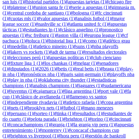
san luis
(
1
)
#
historial partidos
(
1
)
#
apuestas tarjetas
(
1
)
#
chicago fire
(
1
)
#
platense
(
1
)
#
union santa fe
(
1
)
#
serie a apuestas
(
1
)
#
gimnasia m.
(
1
)
#
central cordoba de santiago
(
1
)
#
bologna
(
1
)
#
fc cincinnati
(
1
)
#
cuotas mls
(
1
)
#
valor apuestas
(
1
)
#
analisis futbol
(
1
)
#
major
league soccer
(
1
)
#
nashville sc
(
1
)
#
atlanta united fc
(
1
)
#
apuestas
tácticas
(
1
)
#
estudiantes lp
(
1
)
#
clásico angelino
(
1
)
#
pronostico
apuestas
(
1
)
#
sc freiburg
(
1
)
#
aston villa
(
1
)
#
europa league
(
1
)
#
cf
pachuca
(
1
)
#
toluca
(
1
)
#
historial liga 1
(
1
)
#
como
(
1
)
#
atlético grau
(
1
)
#
medellin
(
1
)
#
atletico mineiro
(
1
)
#
suns
(
1
)
#
nba playoffs
(
1
)
#
lakers vs rockets
(
1
)
#
adt de tarma
(
1
)
#
resultados electorales
(
1
)
#
elecciones perú
(
1
)
#
apuestas políticas
(
1
)
#
club cienciano
(
1
)
#
fixture liga 1
(
1
)
#
los chankas
(
1
)
#
melgar
(
1
)
#
senadores
(
1
)
#
diputados
(
1
)
#
2026
(
1
)
#
betis
(
1
)
#
real betis
(
1
)
#
braga
(
1
)
#
play-
in nba
(
1
)
#
pronósticos nba
(
1
)
#
paris saint-germain
(
1
)
#
playoffs nba
(
1
)
#
play in nba
(
1
)
#
oklahoma city thunder
(
1
)
#
estadisticas
champions
(
1
)
#
analisis champions
(
1
)
#
jaguares
(
1
)
#
sudamericana
(
1
)
#
juventus
(
1
)
#
cajamarca
(
1
)
#
liga argentina
(
1
)
#
port vale
(
1
)
#
fa
cup
(
1
)
#
clásico de avellaneda
(
1
)
#
flamengo vs santos
(
1
)
#
independiente rivadavia
(
1
)
#
atletico rafaela
(
1
)
#
copa argentina
(
1
)
#
nets
(
1
)
#
brooklyn nets
(
1
)
#
futbol
(
1
)
#
mano menezes
(
1
)
#
peruano
(
1
)
#
sorteo
(
1
)
#
tinka
(
1
)
#
resultados
(
1
)
#
estudiantes de
río cuarto
(
1
)
#
pelota parada
(
1
)
#
brighton
(
1
)
#
torino
(
1
)
#
cincinnati
(
1
)
#
concachampions
(
1
)
#
granja
(
1
)
#
la granja vip peru
(
1
)
#
apuestas
entretenimiento
(
1
)
#
monterrey
(
1
)
#
concacaf champions cup
(
1
)
#
brighton vs liverpool
(
1
)
#
hora peru
(
1
)
#
gestión de bankroll