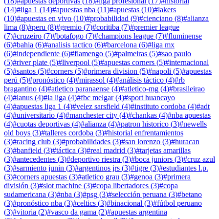
(
18
)
#
apuestas deportivas
(
18
)
#
liga profesional
(
17
)
#
historial
(
14
)
#
liga 1
(
14
)
#
apuestas nba
(
11
)
#
apuestas
(
10
)
#
lakers
(
10
)
#
apuestas en vivo
(
10
)
#
probabilidad
(
9
)
#
cienciano
(
8
)
#
alianza
lima
(
8
)
#
peru
(
8
)
#
gremio
(
7
)
#
coritiba
(
7
)
#
premier league
(
7
)
#
cruzeiro
(
7
)
#
botafogo
(
7
)
#
champions league
(
7
)
#
fluminense
(
6
)
#
bahia
(
6
)
#
analisis tactico
(
6
)
#
barcelona
(
6
)
#
liga mx
(
6
)
#
independiente
(
6
)
#
flamengo
(
5
)
#
palmeiras
(
5
)
#
sao paulo
(
5
)
#
river plate
(
5
)
#
liverpool
(
5
)
#
apuestas corners
(
5
)
#
internacional
(
5
)
#
santos
(
5
)
#
corners
(
5
)
#
primera division
(
5
)
#
napoli
(
5
)
#
apuestas
perú
(
5
)
#
pronóstico
(
4
)
#
mirassol
(
4
)
#
análisis táctico
(
4
)
#
rb
bragantino
(
4
)
#
atletico paranaense
(
4
)
#
atletico-mg
(
4
)
#
brasileirao
(
4
)
#
lanus
(
4
)
#
la liga
(
4
)
#
fbc melgar
(
4
)
#
sport huancayo
(
4
)
#
apuestas liga 1
(
4
)
#
velez sarsfield
(
4
)
#
instituto cordoba
(
4
)
#
adt
(
4
)
#
universitario
(
4
)
#
manchester city
(
4
)
#
chankas
(
4
)
#
nba apuestas
(
4
)
#
cuotas deportivas
(
4
)
#
alianza
(
4
)
#
patron historico
(
3
)
#
newells
old boys
(
3
)
#
talleres cordoba
(
3
)
#
historial enfrentamientos
(
3
)
#
racing club
(
3
)
#
probabilidades
(
3
)
#
san lorenzo
(
3
)
#
huracan
(
3
)
#
banfield
(
3
)
#
táctica
(
3
)
#
real madrid
(
3
)
#
tarjetas amarillas
(
3
)
#
antecedentes
(
3
)
#
deportivo riestra
(
3
)
#
boca juniors
(
3
)
#
cruz azul
(
3
)
#
sarmiento junin
(
3
)
#
argentinos jrs
(
3
)
#
tigre
(
3
)
#
estudiantes l.p.
(
3
)
#
corners apuestas
(
3
)
#
atletico grau
(
3
)
#
genoa
(
3
)
#
primera
división
(
3
)
#
slot machine
(
3
)
#
copa libertadores
(
3
)
#
copa
sudamericana
(
3
)
#
nba
(
3
)
#
psg
(
3
)
#
selección peruana
(
3
)
#
betano
(
3
)
#
pronóstico nba
(
3
)
#
celtics
(
3
)
#
binacional
(
3
)
#
fútbol peruano
(
3
)
#
vitoria
(
2
)
#
vasco da gama
(
2
)
#
apuestas argentina