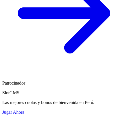
Patrocinador
SlotGMS
Las mejores cuotas y bonos de bienvenida en Perú.
Jugar Ahora