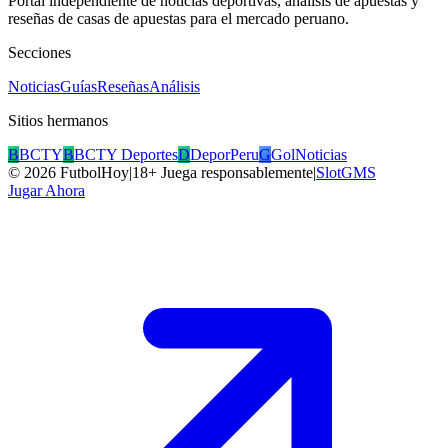
Portal independiente de noticias deportivas, análisis de apuestas y
reseñas de casas de apuestas para el mercado peruano.
Secciones
Noticias
Guías
Reseñas
Análisis
Sitios hermanos
B
BCTY
B
BCTY Deportes
D
DeporPeru
G
GolNoticias
©
2026
FutbolHoy
|
18+ Juega responsablemente
|
SlotGMS
Jugar Ahora