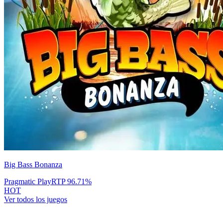
Big Bass Bonanza
Pragmatic Play
RTP
96.71
%
HOT
Ver todos los juegos