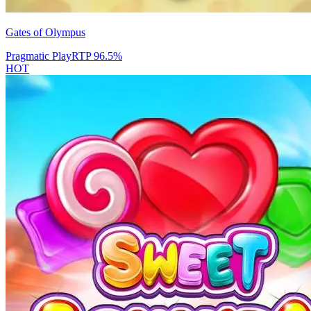
Gates of Olympus
Pragmatic Play
RTP
96.5
%
HOT