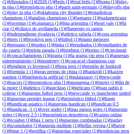
(
1
)
#
diputados
(
1
)
#
2026
(
1
)
#
betis
(
1
)
#
real betis
(
1
)
#
braga
(
1
)
#
play-
in nba
(
1
)
#
pronósticos nba
(
1
)
#
paris saint-germain
(
1
)
#
playoffs nba
(
1
)
#
play in nba
(
1
)
#
oklahoma city thunder
(
1
)
#
estadisticas
champions
(
1
)
#
analisis champions
(
1
)
#
jaguares
(
1
)
#
sudamericana
(
1
)
#
juventus
(
1
)
#
cajamarca
(
1
)
#
liga argentina
(
1
)
#
port vale
(
1
)
#
fa
cup
(
1
)
#
clásico de avellaneda
(
1
)
#
flamengo vs santos
(
1
)
#
independiente rivadavia
(
1
)
#
atletico rafaela
(
1
)
#
copa argentina
(
1
)
#
nets
(
1
)
#
brooklyn nets
(
1
)
#
futbol
(
1
)
#
mano menezes
(
1
)
#
peruano
(
1
)
#
sorteo
(
1
)
#
tinka
(
1
)
#
resultados
(
1
)
#
estudiantes de
río cuarto
(
1
)
#
pelota parada
(
1
)
#
brighton
(
1
)
#
torino
(
1
)
#
cincinnati
(
1
)
#
concachampions
(
1
)
#
granja
(
1
)
#
la granja vip peru
(
1
)
#
apuestas
entretenimiento
(
1
)
#
monterrey
(
1
)
#
concacaf champions cup
(
1
)
#
brighton vs liverpool
(
1
)
#
hora peru
(
1
)
#
gestión de bankroll
(
1
)
#
formula 1
(
1
)
#
gran premio de china
(
1
)
#
bankroll
(
1
)
#
kaizen
gaming
(
1
)
#
inteligencia artificial
(
1
)
#
galatasaray
(
1
)
#
newcastle
(
1
)
#
pacers
(
1
)
#
pronosticos nba
(
1
)
#
moquegua
(
1
)
#
mujer
(
1
)
#
dia de
la mujer
(
1
)
#
atletico
(
1
)
#
garcilaso
(
1
)
#
pelicans
(
1
)
#
juan pablo ii
college
(
1
)
#
apuestas futbol peru
(
1
)
#
newcastle vs manchester united
(
1
)
#
apuestas premier league
(
1
)
#
pronóstico fútbol
(
1
)
#
kings
(
1
)
#
handicap asiatico
(
1
)
#
apuestas handicap
(
1
)
#
handicap 0.5
(
1
)
#
handicap -1
(
1
)
#
over under
(
1
)
#
mas menos goles
(
1
)
#
apuestas
goles
(
1
)
#
over 2.5
(
1
)
#
pronósticos deportivos
(
1
)
#
casino online
(
1
)
#
ecuabet
(
1
)
#
liga 1 peru
(
1
)
#
apuestas combinadas
(
1
)
#
parlay
(
1
)
#
acumulador
(
1
)
#
apuesta multiple
(
1
)
#
hellas verona
(
1
)
#
havre
(
1
)
#
ligue 1
(
1
)
#
gorillaz
(
1
)
#
apuestas especiales
(
1
)
#
tendencias peru