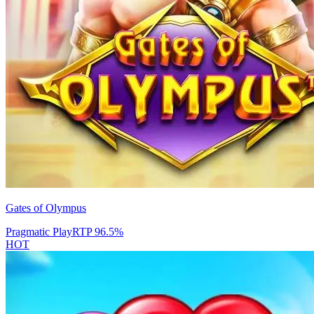
Gates of Olympus
Pragmatic Play
RTP
96.5
%
HOT