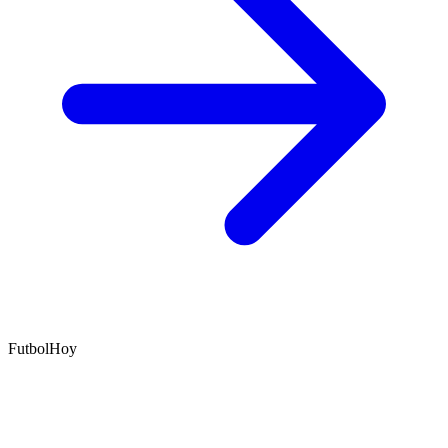
FutbolHoy
Portal independiente de noticias deportivas, análisis de apuestas y
reseñas de casas de apuestas para el mercado peruano.
Secciones