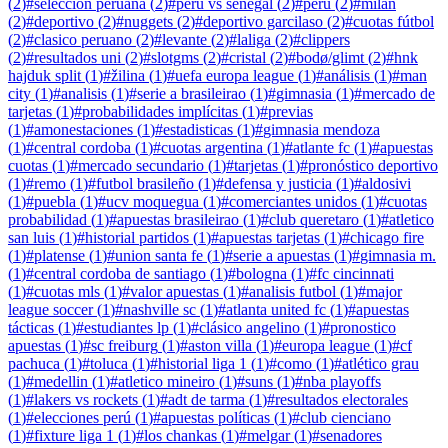
(
2
)
#
seleccion peruana
(
2
)
#
perú vs senegal
(
2
)
#
perú
(
2
)
#
milan
(
2
)
#
deportivo
(
2
)
#
nuggets
(
2
)
#
deportivo garcilaso
(
2
)
#
cuotas fútbol
(
2
)
#
clasico peruano
(
2
)
#
levante
(
2
)
#
laliga
(
2
)
#
clippers
(
2
)
#
resultados uni
(
2
)
#
slotgms
(
2
)
#
cristal
(
2
)
#
bodø/glimt
(
2
)
#
hnk
hajduk split
(
1
)
#
žilina
(
1
)
#
uefa europa league
(
1
)
#
análisis
(
1
)
#
man
city
(
1
)
#
analisis
(
1
)
#
serie a brasileirao
(
1
)
#
gimnasia
(
1
)
#
mercado de
tarjetas
(
1
)
#
probabilidades implícitas
(
1
)
#
previas
(
1
)
#
amonestaciones
(
1
)
#
estadisticas
(
1
)
#
gimnasia mendoza
(
1
)
#
central cordoba
(
1
)
#
cuotas argentina
(
1
)
#
atlante fc
(
1
)
#
apuestas
cuotas
(
1
)
#
mercado secundario
(
1
)
#
tarjetas
(
1
)
#
pronóstico deportivo
(
1
)
#
remo
(
1
)
#
futbol brasileño
(
1
)
#
defensa y justicia
(
1
)
#
aldosivi
(
1
)
#
puebla
(
1
)
#
ucv moquegua
(
1
)
#
comerciantes unidos
(
1
)
#
cuotas
probabilidad
(
1
)
#
apuestas brasileirao
(
1
)
#
club queretaro
(
1
)
#
atletico
san luis
(
1
)
#
historial partidos
(
1
)
#
apuestas tarjetas
(
1
)
#
chicago fire
(
1
)
#
platense
(
1
)
#
union santa fe
(
1
)
#
serie a apuestas
(
1
)
#
gimnasia m.
(
1
)
#
central cordoba de santiago
(
1
)
#
bologna
(
1
)
#
fc cincinnati
(
1
)
#
cuotas mls
(
1
)
#
valor apuestas
(
1
)
#
analisis futbol
(
1
)
#
major
league soccer
(
1
)
#
nashville sc
(
1
)
#
atlanta united fc
(
1
)
#
apuestas
tácticas
(
1
)
#
estudiantes lp
(
1
)
#
clásico angelino
(
1
)
#
pronostico
apuestas
(
1
)
#
sc freiburg
(
1
)
#
aston villa
(
1
)
#
europa league
(
1
)
#
cf
pachuca
(
1
)
#
toluca
(
1
)
#
historial liga 1
(
1
)
#
como
(
1
)
#
atlético grau
(
1
)
#
medellin
(
1
)
#
atletico mineiro
(
1
)
#
suns
(
1
)
#
nba playoffs
(
1
)
#
lakers vs rockets
(
1
)
#
adt de tarma
(
1
)
#
resultados electorales
(
1
)
#
elecciones perú
(
1
)
#
apuestas políticas
(
1
)
#
club cienciano
(
1
)
#
fixture liga 1
(
1
)
#
los chankas
(
1
)
#
melgar
(
1
)
#
senadores