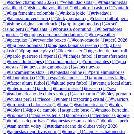
(
1
)
#
sorteo champions 2026
(
1
)
#
volatilidad slots
(
1
)
#
tragamonedas
volatilidad
(
1
)
#
slots alta volatilidad
(
1
)
#
bankroll casino
(
1
)
#
santa fe
(
1
)
#
liga femenina colombia
(
1
)
#
nikola jokic
(
1
)
#
rivadavia
(
1
)
#
alianza universitario
(
1
)
#
derby peruano
(
1
)
#
clasico futbol peru
(
1
)
#
shine original soundtrack
(
1
)
#
rtp tragamonedas
(
1
)
#
reseña
casino peru
(
1
)
#
atalanta
(
1
)
#
borussia dortmund
(
1
)
#
libertadores
apuestas
(
1
)
#
equipos peruanos libertadores
(
1
)
#
mayweather
(
1
)
#
pacquiao
(
1
)
#
revancha boxeo
(
1
)
#
convocatoria
(
1
)
#
perú 2026
(
1
)
#
big bass bonanza
(
1
)
#
big bass bonanza reseña
(
1
)
#
big bass
splash
(
1
)
#
pragmatic play
(
1
)
#
ticketmaster
(
1
)
#
gestion de bankroll
(
1
)
#
paolo guerrero
(
1
)
#
penal
(
1
)
#
fichajes futbol
(
1
)
#
transferencias
(
1
)
#
mercado fichajes
(
1
)
#
como apostar
(
1
)
#
principiantes
(
1
)
#
guia
apuestas
(
1
)
#
nuevas tragamonedas
(
1
)
#
slots nuevos
(
1
)
#
lanzamientos slots
(
1
)
#
apuestas online
(
1
)
#
peru eliminatorias
(
1
)
#
blanquirroja
(
1
)
#
liga española apuestas
(
1
)
#
pronosticos la liga
(
1
)
#
factor altura futbol
(
1
)
#
altitud peru futbol
(
1
)
#
ventaja local altura
(
1
)
#
inter miami
(
1
)
#
lafc
(
1
)
#
lionel messi
(
1
)
#
osasco
(
1
)
#
sesi
(
1
)
#
sudamericano de clubes voley
(
1
)
#
san martín
(
1
)
#
vóley peruano
(
1
)
#
cuotas perú
(
1
)
#
lecce
(
1
)
#
inter
(
1
)
#
sporting cristal
(
1
)
#
warriors
(
1
)
#
pronóstico baloncesto
(
1
)
#
lima
(
1
)
#
sudamericano
(
1
)
#
voley
(
1
)
#
dolar
(
1
)
#
tipo de cambio
(
1
)
#
ignacio buse
(
1
)
#
matteo berrettini
(
1
)
#
rio open
(
1
)
#
apuestas tenis
(
1
)
#
comercio
(
1
)
#
tendencias google
(
1
)
#
noticias deportivas
(
1
)
#
apuestas responsables
(
1
)
#
noticias perú
(
1
)
#
san martin voley
(
1
)
#
sudamericano de clubes voley 2026
(
1
)
#
apuestas deportivas peru
(
1
)
#
unicaja
(
1
)
#
apuestas baloncesto