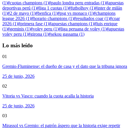
(
1
)
#
cuotas champions
(
1
)
#
paulo londra peru entradas
(
1
)
#
apuestas
deportivas perú
(
1
)
#
liga 1 cuotas
(
1
)
#
futbolhoy
(
1
)
#
inter de milán
(
1
)
#
2 de mayo
(
1
)
#
benfica
(
1
)
#
psg vs monaco
(
1
)
#
champions
league 2026
(
1
)
#
horario champions
(
1
)
#
resultados coar
(
1
)
#
coar
2026
(
1
)
#
primera fase
(
1
)
#
apuestas champions
(
1
)
#
luis enrique
(
1
)
#
geminis
(
1
)
#
voley peru
(
1
)
#
liga peruana de voley
(
1
)
#
apuestas
voley peru
(
1
)
#
girona
(
1
)
#
sekou gassama
(
1
)
Lo más leído
01
Gremio-Fluminense: el dueño de casa y el dato que la tribuna ignora
25 de junio, 2026
02
Vitoria vs Vasco: cuando la cuota acalla la historia
25 de junio, 2026
03
Mirassol vs Gremio: el patrón áspero que la historia exige repetir