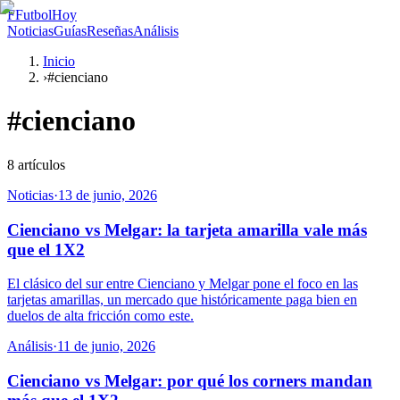
F
FutbolHoy
Noticias
Guías
Reseñas
Análisis
Inicio
›
#cienciano
#
cienciano
8
artículos
Noticias
·
13 de junio, 2026
Cienciano vs Melgar: la tarjeta amarilla vale más
que el 1X2
El clásico del sur entre Cienciano y Melgar pone el foco en las
tarjetas amarillas, un mercado que históricamente paga bien en
duelos de alta fricción como este.
Análisis
·
11 de junio, 2026
Cienciano vs Melgar: por qué los corners mandan