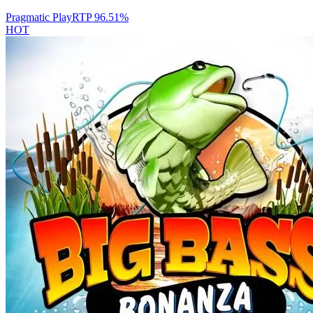
Pragmatic Play
RTP
96.51
%
HOT