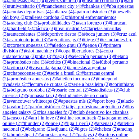
(
4
)
#
apuestas liga 1
(
4
)
#
velez sarsfield
(
4
)
#
instituto cordoba
(
4
)
#
adt
(
4
)
#
universitario
(
4
)
#
manchester city
(
4
)
#
chankas
(
4
)
#
nba apuestas
(
4
)
#
cuotas deportivas
(
4
)
#
alianza
(
4
)
#
patron historico
(
3
)
#
newells
old boys
(
3
)
#
talleres cordoba
(
3
)
#
historial enfrentamientos
(
3
)
#
racing club
(
3
)
#
probabilidades
(
3
)
#
san lorenzo
(
3
)
#
huracan
(
3
)
#
banfield
(
3
)
#
táctica
(
3
)
#
real madrid
(
3
)
#
tarjetas amarillas
(
3
)
#
antecedentes
(
3
)
#
deportivo riestra
(
3
)
#
boca juniors
(
3
)
#
cruz azul
(
3
)
#
sarmiento junin
(
3
)
#
argentinos jrs
(
3
)
#
tigre
(
3
)
#
estudiantes l.p.
(
3
)
#
corners apuestas
(
3
)
#
atletico grau
(
3
)
#
genoa
(
3
)
#
primera
división
(
3
)
#
slot machine
(
3
)
#
copa libertadores
(
3
)
#
copa
sudamericana
(
3
)
#
nba
(
3
)
#
psg
(
3
)
#
selección peruana
(
3
)
#
betano
(
3
)
#
pronóstico nba
(
3
)
#
celtics
(
3
)
#
binacional
(
3
)
#
fútbol peruano
(
3
)
#
vitoria
(
2
)
#
vasco da gama
(
2
)
#
apuestas argentina
(
2
)
#
chapecoense-sc
(
2
)
#
serie a brasil
(
2
)
#
barracas central
(
2
)
#
pronóstico apuestas
(
2
)
#
atletico tucuman
(
2
)
#
independ.
rivadavia
(
2
)
#
lectura de cuotas
(
2
)
#
serie a brasileira
(
2
)
#
corinthians
(
2
)
#
belgrano cordoba
(
2
)
#
rosario central
(
2
)
#
estadísticas
(
2
)
#
club
america
(
2
)
#
gimnasia l.p.
(
2
)
#
estudiantes de rio cuarto
(
2
)
#
vancouver whitecaps
(
2
)
#
apuestas mls
(
2
)
#
sport boys
(
2
)
#
lazio
(
2
)
#
valor
(
2
)
#
patrón histórico
(
2
)
#
liga profesional argentina
(
2
)
#
los
angeles galaxy
(
2
)
#
los angeles fc
(
2
)
#
club deportivo los chankas
(
2
)
#
cusco
(
2
)
#
am i in love
(
2
)
#
shine soundtrack
(
2
)
#
tragamonedas
online
(
2
)
#
thunder
(
2
)
#
onpe
(
2
)
#
liga 1 perú
(
2
)
#
arsenal
(
2
)
#
atletico
nacional
(
2
)
#
belgrano
(
2
)
#
tijuana
(
2
)
#
tigres
(
2
)
#
chelsea
(
2
)
#
racing
(
2
)
#
bundesliga
(
2
)
#
apuestas royal
(
2
)
#
parlays
(
2
)
#
sorteos online