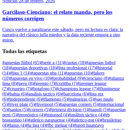
Noticias
·
28 de febrero, 2026
Garcilaso-Cienciano: el relato manda, pero los
números corrigen
Cusco vuelve a paralizarse este sábado, pero mi lectura es clara: la
narrativa del clásico infla miedos y la data reciente empuja a otro
guion.
Todas las etiquetas
#
apuestas fútbol
(
65
)
#
serie a
(
31
)
#
cuotas
(
18
)
#
apuestas futbol
(
18
)
#
apuestas deportivas
(
18
)
#
liga profesional
(
17
)
#
historial
(
14
)
#
liga 1
(
14
)
#
apuestas nba
(
11
)
#
apuestas
(
10
)
#
lakers
(
10
)
#
apuestas en vivo
(
10
)
#
probabilidad
(
9
)
#
cienciano
(
8
)
#
alianza
lima
(
8
)
#
peru
(
8
)
#
gremio
(
7
)
#
coritiba
(
7
)
#
premier league
(
7
)
#
cruzeiro
(
7
)
#
botafogo
(
7
)
#
champions league
(
7
)
#
fluminense
(
6
)
#
bahia
(
6
)
#
analisis tactico
(
6
)
#
barcelona
(
6
)
#
liga mx
(
6
)
#
independiente
(
6
)
#
flamengo
(
5
)
#
palmeiras
(
5
)
#
sao paulo
(
5
)
#
river plate
(
5
)
#
liverpool
(
5
)
#
apuestas corners
(
5
)
#
internacional
(
5
)
#
santos
(
5
)
#
corners
(
5
)
#
primera division
(
5
)
#
napoli
(
5
)
#
apuestas
perú
(
5
)
#
pronóstico
(
4
)
#
mirassol
(
4
)
#
análisis táctico
(
4
)
#
rb
bragantino
(
4
)
#
atletico paranaense
(
4
)
#
atletico-mg
(
4
)
#
brasileirao
(
4
)
#
lanus
(
4
)
#
la liga
(
4
)
#
fbc melgar
(
4
)
#
sport huancayo