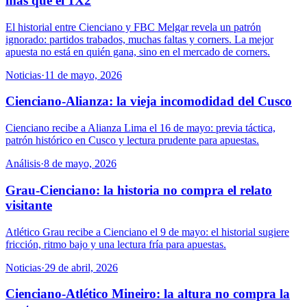
más que el 1X2
El historial entre Cienciano y FBC Melgar revela un patrón
ignorado: partidos trabados, muchas faltas y corners. La mejor
apuesta no está en quién gana, sino en el mercado de corners.
Noticias
·
11 de mayo, 2026
Cienciano-Alianza: la vieja incomodidad del Cusco
Cienciano recibe a Alianza Lima el 16 de mayo: previa táctica,
patrón histórico en Cusco y lectura prudente para apuestas.
Análisis
·
8 de mayo, 2026
Grau-Cienciano: la historia no compra el relato
visitante
Atlético Grau recibe a Cienciano el 9 de mayo: el historial sugiere
fricción, ritmo bajo y una lectura fría para apuestas.
Noticias
·
29 de abril, 2026
Cienciano-Atlético Mineiro: la altura no compra la