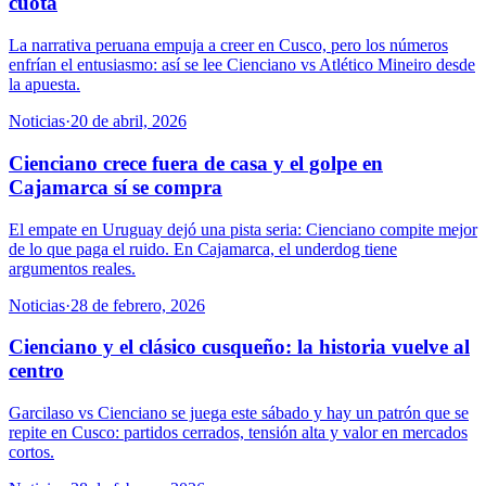
cuota
La narrativa peruana empuja a creer en Cusco, pero los números
enfrían el entusiasmo: así se lee Cienciano vs Atlético Mineiro desde
la apuesta.
Noticias
·
20 de abril, 2026
Cienciano crece fuera de casa y el golpe en
Cajamarca sí se compra
El empate en Uruguay dejó una pista seria: Cienciano compite mejor
de lo que paga el ruido. En Cajamarca, el underdog tiene
argumentos reales.
Noticias
·
28 de febrero, 2026
Cienciano y el clásico cusqueño: la historia vuelve al
centro
Garcilaso vs Cienciano se juega este sábado y hay un patrón que se
repite en Cusco: partidos cerrados, tensión alta y valor en mercados
cortos.