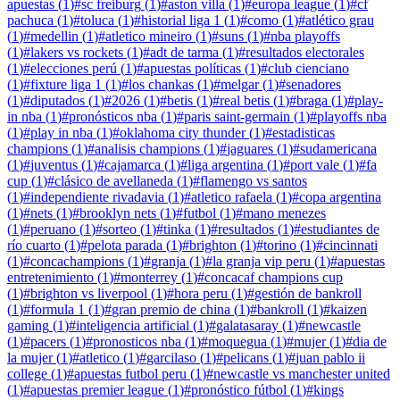
apuestas
(
1
)
#
sc freiburg
(
1
)
#
aston villa
(
1
)
#
europa league
(
1
)
#
cf
pachuca
(
1
)
#
toluca
(
1
)
#
historial liga 1
(
1
)
#
como
(
1
)
#
atlético grau
(
1
)
#
medellin
(
1
)
#
atletico mineiro
(
1
)
#
suns
(
1
)
#
nba playoffs
(
1
)
#
lakers vs rockets
(
1
)
#
adt de tarma
(
1
)
#
resultados electorales
(
1
)
#
elecciones perú
(
1
)
#
apuestas políticas
(
1
)
#
club cienciano
(
1
)
#
fixture liga 1
(
1
)
#
los chankas
(
1
)
#
melgar
(
1
)
#
senadores
(
1
)
#
diputados
(
1
)
#
2026
(
1
)
#
betis
(
1
)
#
real betis
(
1
)
#
braga
(
1
)
#
play-
in nba
(
1
)
#
pronósticos nba
(
1
)
#
paris saint-germain
(
1
)
#
playoffs nba
(
1
)
#
play in nba
(
1
)
#
oklahoma city thunder
(
1
)
#
estadisticas
champions
(
1
)
#
analisis champions
(
1
)
#
jaguares
(
1
)
#
sudamericana
(
1
)
#
juventus
(
1
)
#
cajamarca
(
1
)
#
liga argentina
(
1
)
#
port vale
(
1
)
#
fa
cup
(
1
)
#
clásico de avellaneda
(
1
)
#
flamengo vs santos
(
1
)
#
independiente rivadavia
(
1
)
#
atletico rafaela
(
1
)
#
copa argentina
(
1
)
#
nets
(
1
)
#
brooklyn nets
(
1
)
#
futbol
(
1
)
#
mano menezes
(
1
)
#
peruano
(
1
)
#
sorteo
(
1
)
#
tinka
(
1
)
#
resultados
(
1
)
#
estudiantes de
río cuarto
(
1
)
#
pelota parada
(
1
)
#
brighton
(
1
)
#
torino
(
1
)
#
cincinnati
(
1
)
#
concachampions
(
1
)
#
granja
(
1
)
#
la granja vip peru
(
1
)
#
apuestas
entretenimiento
(
1
)
#
monterrey
(
1
)
#
concacaf champions cup
(
1
)
#
brighton vs liverpool
(
1
)
#
hora peru
(
1
)
#
gestión de bankroll
(
1
)
#
formula 1
(
1
)
#
gran premio de china
(
1
)
#
bankroll
(
1
)
#
kaizen
gaming
(
1
)
#
inteligencia artificial
(
1
)
#
galatasaray
(
1
)
#
newcastle
(
1
)
#
pacers
(
1
)
#
pronosticos nba
(
1
)
#
moquegua
(
1
)
#
mujer
(
1
)
#
dia de
la mujer
(
1
)
#
atletico
(
1
)
#
garcilaso
(
1
)
#
pelicans
(
1
)
#
juan pablo ii
college
(
1
)
#
apuestas futbol peru
(
1
)
#
newcastle vs manchester united
(
1
)
#
apuestas premier league
(
1
)
#
pronóstico fútbol
(
1
)
#
kings