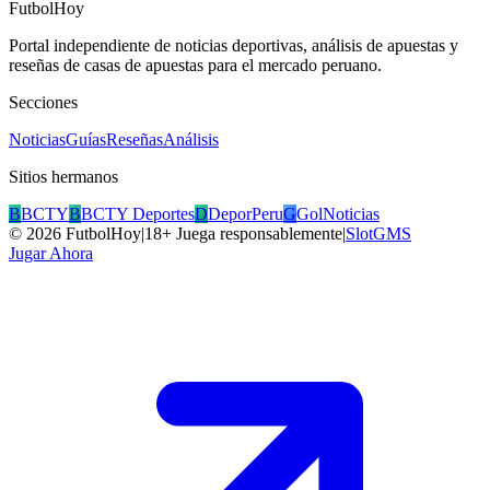
FutbolHoy
Portal independiente de noticias deportivas, análisis de apuestas y
reseñas de casas de apuestas para el mercado peruano.
Secciones
Noticias
Guías
Reseñas
Análisis
Sitios hermanos
B
BCTY
B
BCTY Deportes
D
DeporPeru
G
GolNoticias
©
2026
FutbolHoy
|
18+ Juega responsablemente
|
SlotGMS
Jugar Ahora