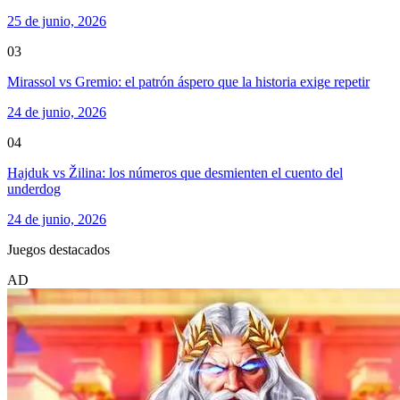
25 de junio, 2026
03
Mirassol vs Gremio: el patrón áspero que la historia exige repetir
24 de junio, 2026
04
Hajduk vs Žilina: los números que desmienten el cuento del
underdog
24 de junio, 2026
Juegos destacados
AD