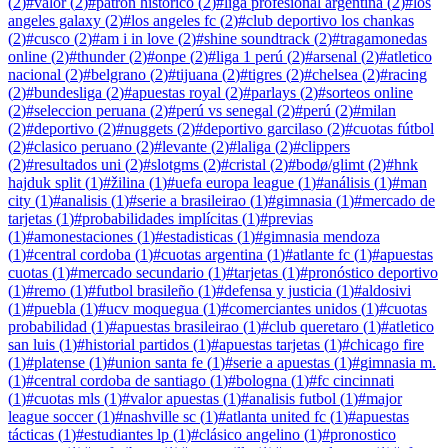
(
2
)
#
valor
(
2
)
#
patrón histórico
(
2
)
#
liga profesional argentina
(
2
)
#
los
angeles galaxy
(
2
)
#
los angeles fc
(
2
)
#
club deportivo los chankas
(
2
)
#
cusco
(
2
)
#
am i in love
(
2
)
#
shine soundtrack
(
2
)
#
tragamonedas
online
(
2
)
#
thunder
(
2
)
#
onpe
(
2
)
#
liga 1 perú
(
2
)
#
arsenal
(
2
)
#
atletico
nacional
(
2
)
#
belgrano
(
2
)
#
tijuana
(
2
)
#
tigres
(
2
)
#
chelsea
(
2
)
#
racing
(
2
)
#
bundesliga
(
2
)
#
apuestas royal
(
2
)
#
parlays
(
2
)
#
sorteos online
(
2
)
#
seleccion peruana
(
2
)
#
perú vs senegal
(
2
)
#
perú
(
2
)
#
milan
(
2
)
#
deportivo
(
2
)
#
nuggets
(
2
)
#
deportivo garcilaso
(
2
)
#
cuotas fútbol
(
2
)
#
clasico peruano
(
2
)
#
levante
(
2
)
#
laliga
(
2
)
#
clippers
(
2
)
#
resultados uni
(
2
)
#
slotgms
(
2
)
#
cristal
(
2
)
#
bodø/glimt
(
2
)
#
hnk
hajduk split
(
1
)
#
žilina
(
1
)
#
uefa europa league
(
1
)
#
análisis
(
1
)
#
man
city
(
1
)
#
analisis
(
1
)
#
serie a brasileirao
(
1
)
#
gimnasia
(
1
)
#
mercado de
tarjetas
(
1
)
#
probabilidades implícitas
(
1
)
#
previas
(
1
)
#
amonestaciones
(
1
)
#
estadisticas
(
1
)
#
gimnasia mendoza
(
1
)
#
central cordoba
(
1
)
#
cuotas argentina
(
1
)
#
atlante fc
(
1
)
#
apuestas
cuotas
(
1
)
#
mercado secundario
(
1
)
#
tarjetas
(
1
)
#
pronóstico deportivo
(
1
)
#
remo
(
1
)
#
futbol brasileño
(
1
)
#
defensa y justicia
(
1
)
#
aldosivi
(
1
)
#
puebla
(
1
)
#
ucv moquegua
(
1
)
#
comerciantes unidos
(
1
)
#
cuotas
probabilidad
(
1
)
#
apuestas brasileirao
(
1
)
#
club queretaro
(
1
)
#
atletico
san luis
(
1
)
#
historial partidos
(
1
)
#
apuestas tarjetas
(
1
)
#
chicago fire
(
1
)
#
platense
(
1
)
#
union santa fe
(
1
)
#
serie a apuestas
(
1
)
#
gimnasia m.
(
1
)
#
central cordoba de santiago
(
1
)
#
bologna
(
1
)
#
fc cincinnati
(
1
)
#
cuotas mls
(
1
)
#
valor apuestas
(
1
)
#
analisis futbol
(
1
)
#
major
league soccer
(
1
)
#
nashville sc
(
1
)
#
atlanta united fc
(
1
)
#
apuestas
tácticas
(
1
)
#
estudiantes lp
(
1
)
#
clásico angelino
(
1
)
#
pronostico