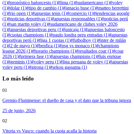
(
1
)
#
pronóstico baloncesto
(
1
)
#
lima
(
1
)
#
sudamericano
(
1
)
#
voley
(
1
)
#
dolar
(
1
)
#
tipo de cambio
(
1
)
#
ignacio buse
(
1
)
#
matteo berrettini
(
1
)
#
rio open
(
1
)
#
apuestas tenis
(
1
)
#
comercio
(
1
)
#
tendencias google
(
1
)
#
noticias deportivas
(
1
)
#
apuestas responsables
(
1
)
#
noticias perú
(
1
)
#
san martin voley
(
1
)
#
sudamericano de clubes voley 2026
(
1
)
#
apuestas deportivas peru
(
1
)
#
unicaja
(
1
)
#
apuestas baloncesto
(
1
)
#
cuotas champions
(
1
)
#
paulo londra peru entradas
(
1
)
#
apuestas
deportivas perú
(
1
)
#
liga 1 cuotas
(
1
)
#
futbolhoy
(
1
)
#
inter de milán
(
1
)
#
2 de mayo
(
1
)
#
benfica
(
1
)
#
psg vs monaco
(
1
)
#
champions
league 2026
(
1
)
#
horario champions
(
1
)
#
resultados coar
(
1
)
#
coar
2026
(
1
)
#
primera fase
(
1
)
#
apuestas champions
(
1
)
#
luis enrique
(
1
)
#
geminis
(
1
)
#
voley peru
(
1
)
#
liga peruana de voley
(
1
)
#
apuestas
voley peru
(
1
)
#
girona
(
1
)
#
sekou gassama
(
1
)
Lo más leído
01
Gremio-Fluminense: el dueño de casa y el dato que la tribuna ignora
25 de junio, 2026
02
Vitoria vs Vasco: cuando la cuota acalla la historia