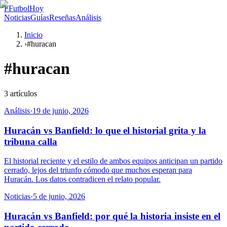
F
FutbolHoy
Noticias
Guías
Reseñas
Análisis
Inicio
›
#huracan
#
huracan
3
artículos
Análisis
·
19 de junio, 2026
Huracán vs Banfield: lo que el historial grita y la
tribuna calla
El historial reciente y el estilo de ambos equipos anticipan un partido
cerrado, lejos del triunfo cómodo que muchos esperan para
Huracán. Los datos contradicen el relato popular.
Noticias
·
5 de junio, 2026
Huracán vs Banfield: por qué la historia insiste en el