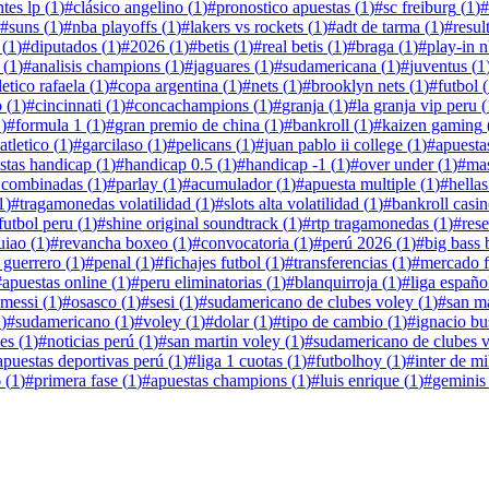
ntes lp
(
1
)
#
clásico angelino
(
1
)
#
pronostico apuestas
(
1
)
#
sc freiburg
(
1
)
#
#
suns
(
1
)
#
nba playoffs
(
1
)
#
lakers vs rockets
(
1
)
#
adt de tarma
(
1
)
#
resul
(
1
)
#
diputados
(
1
)
#
2026
(
1
)
#
betis
(
1
)
#
real betis
(
1
)
#
braga
(
1
)
#
play-in 
(
1
)
#
analisis champions
(
1
)
#
jaguares
(
1
)
#
sudamericana
(
1
)
#
juventus
(
1
letico rafaela
(
1
)
#
copa argentina
(
1
)
#
nets
(
1
)
#
brooklyn nets
(
1
)
#
futbol
(
o
(
1
)
#
cincinnati
(
1
)
#
concachampions
(
1
)
#
granja
(
1
)
#
la granja vip peru
(
1
)
#
formula 1
(
1
)
#
gran premio de china
(
1
)
#
bankroll
(
1
)
#
kaizen gaming
atletico
(
1
)
#
garcilaso
(
1
)
#
pelicans
(
1
)
#
juan pablo ii college
(
1
)
#
apuesta
stas handicap
(
1
)
#
handicap 0.5
(
1
)
#
handicap -1
(
1
)
#
over under
(
1
)
#
ma
 combinadas
(
1
)
#
parlay
(
1
)
#
acumulador
(
1
)
#
apuesta multiple
(
1
)
#
hella
1
)
#
tragamonedas volatilidad
(
1
)
#
slots alta volatilidad
(
1
)
#
bankroll casi
futbol peru
(
1
)
#
shine original soundtrack
(
1
)
#
rtp tragamonedas
(
1
)
#
res
uiao
(
1
)
#
revancha boxeo
(
1
)
#
convocatoria
(
1
)
#
perú 2026
(
1
)
#
big bass
 guerrero
(
1
)
#
penal
(
1
)
#
fichajes futbol
(
1
)
#
transferencias
(
1
)
#
mercado f
#
apuestas online
(
1
)
#
peru eliminatorias
(
1
)
#
blanquirroja
(
1
)
#
liga españo
 messi
(
1
)
#
osasco
(
1
)
#
sesi
(
1
)
#
sudamericano de clubes voley
(
1
)
#
san ma
1
)
#
sudamericano
(
1
)
#
voley
(
1
)
#
dolar
(
1
)
#
tipo de cambio
(
1
)
#
ignacio bu
es
(
1
)
#
noticias perú
(
1
)
#
san martin voley
(
1
)
#
sudamericano de clubes 
apuestas deportivas perú
(
1
)
#
liga 1 cuotas
(
1
)
#
futbolhoy
(
1
)
#
inter de mi
6
(
1
)
#
primera fase
(
1
)
#
apuestas champions
(
1
)
#
luis enrique
(
1
)
#
geminis