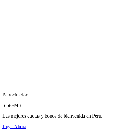
Patrocinador
SlotGMS
Las mejores cuotas y bonos de bienvenida en Perú.
Jugar Ahora