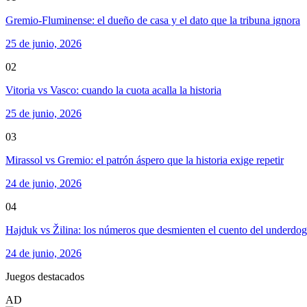
Gremio-Fluminense: el dueño de casa y el dato que la tribuna ignora
25 de junio, 2026
02
Vitoria vs Vasco: cuando la cuota acalla la historia
25 de junio, 2026
03
Mirassol vs Gremio: el patrón áspero que la historia exige repetir
24 de junio, 2026
04
Hajduk vs Žilina: los números que desmienten el cuento del underdog
24 de junio, 2026
Juegos destacados
AD