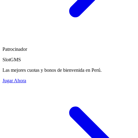
Patrocinador
SlotGMS
Las mejores cuotas y bonos de bienvenida en Perú.
Jugar Ahora