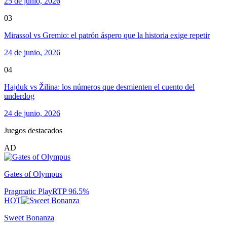
25 de junio, 2026
03
Mirassol vs Gremio: el patrón áspero que la historia exige repetir
24 de junio, 2026
04
Hajduk vs Žilina: los números que desmienten el cuento del
underdog
24 de junio, 2026
Juegos destacados
AD
Gates of Olympus
Pragmatic Play
RTP
96.5
%
HOT
Sweet Bonanza