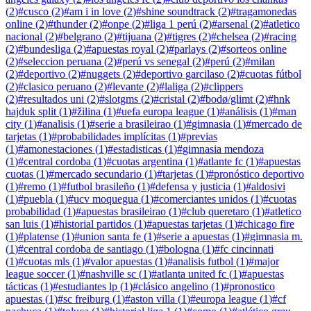
(
2
)
#
cusco
(
2
)
#
am i in love
(
2
)
#
shine soundtrack
(
2
)
#
tragamonedas
online
(
2
)
#
thunder
(
2
)
#
onpe
(
2
)
#
liga 1 perú
(
2
)
#
arsenal
(
2
)
#
atletico
nacional
(
2
)
#
belgrano
(
2
)
#
tijuana
(
2
)
#
tigres
(
2
)
#
chelsea
(
2
)
#
racing
(
2
)
#
bundesliga
(
2
)
#
apuestas royal
(
2
)
#
parlays
(
2
)
#
sorteos online
(
2
)
#
seleccion peruana
(
2
)
#
perú vs senegal
(
2
)
#
perú
(
2
)
#
milan
(
2
)
#
deportivo
(
2
)
#
nuggets
(
2
)
#
deportivo garcilaso
(
2
)
#
cuotas fútbol
(
2
)
#
clasico peruano
(
2
)
#
levante
(
2
)
#
laliga
(
2
)
#
clippers
(
2
)
#
resultados uni
(
2
)
#
slotgms
(
2
)
#
cristal
(
2
)
#
bodø/glimt
(
2
)
#
hnk
hajduk split
(
1
)
#
žilina
(
1
)
#
uefa europa league
(
1
)
#
análisis
(
1
)
#
man
city
(
1
)
#
analisis
(
1
)
#
serie a brasileirao
(
1
)
#
gimnasia
(
1
)
#
mercado de
tarjetas
(
1
)
#
probabilidades implícitas
(
1
)
#
previas
(
1
)
#
amonestaciones
(
1
)
#
estadisticas
(
1
)
#
gimnasia mendoza
(
1
)
#
central cordoba
(
1
)
#
cuotas argentina
(
1
)
#
atlante fc
(
1
)
#
apuestas
cuotas
(
1
)
#
mercado secundario
(
1
)
#
tarjetas
(
1
)
#
pronóstico deportivo
(
1
)
#
remo
(
1
)
#
futbol brasileño
(
1
)
#
defensa y justicia
(
1
)
#
aldosivi
(
1
)
#
puebla
(
1
)
#
ucv moquegua
(
1
)
#
comerciantes unidos
(
1
)
#
cuotas
probabilidad
(
1
)
#
apuestas brasileirao
(
1
)
#
club queretaro
(
1
)
#
atletico
san luis
(
1
)
#
historial partidos
(
1
)
#
apuestas tarjetas
(
1
)
#
chicago fire
(
1
)
#
platense
(
1
)
#
union santa fe
(
1
)
#
serie a apuestas
(
1
)
#
gimnasia m.
(
1
)
#
central cordoba de santiago
(
1
)
#
bologna
(
1
)
#
fc cincinnati
(
1
)
#
cuotas mls
(
1
)
#
valor apuestas
(
1
)
#
analisis futbol
(
1
)
#
major
league soccer
(
1
)
#
nashville sc
(
1
)
#
atlanta united fc
(
1
)
#
apuestas
tácticas
(
1
)
#
estudiantes lp
(
1
)
#
clásico angelino
(
1
)
#
pronostico
apuestas
(
1
)
#
sc freiburg
(
1
)
#
aston villa
(
1
)
#
europa league
(
1
)
#
cf