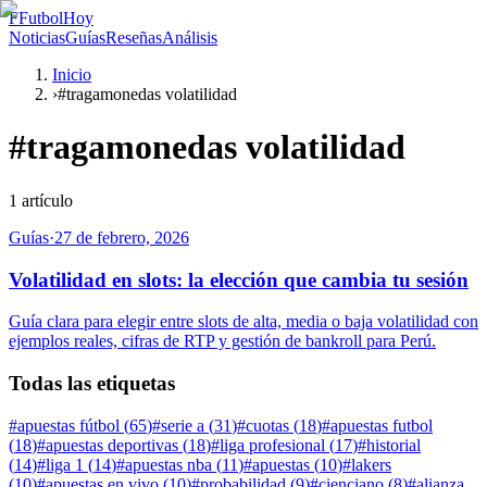
F
FutbolHoy
Noticias
Guías
Reseñas
Análisis
Inicio
›
#tragamonedas volatilidad
#
tragamonedas volatilidad
1
artículo
Guías
·
27 de febrero, 2026
Volatilidad en slots: la elección que cambia tu sesión
Guía clara para elegir entre slots de alta, media o baja volatilidad con
ejemplos reales, cifras de RTP y gestión de bankroll para Perú.
Todas las etiquetas
#
apuestas fútbol
(
65
)
#
serie a
(
31
)
#
cuotas
(
18
)
#
apuestas futbol
(
18
)
#
apuestas deportivas
(
18
)
#
liga profesional
(
17
)
#
historial
(
14
)
#
liga 1
(
14
)
#
apuestas nba
(
11
)
#
apuestas
(
10
)
#
lakers
(
10
)
#
apuestas en vivo
(
10
)
#
probabilidad
(
9
)
#
cienciano
(
8
)
#
alianza