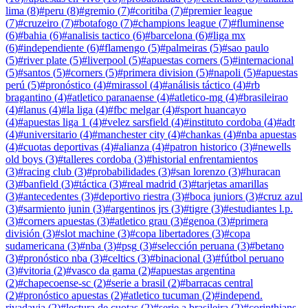
lima
(
8
)
#
peru
(
8
)
#
gremio
(
7
)
#
coritiba
(
7
)
#
premier league
(
7
)
#
cruzeiro
(
7
)
#
botafogo
(
7
)
#
champions league
(
7
)
#
fluminense
(
6
)
#
bahia
(
6
)
#
analisis tactico
(
6
)
#
barcelona
(
6
)
#
liga mx
(
6
)
#
independiente
(
6
)
#
flamengo
(
5
)
#
palmeiras
(
5
)
#
sao paulo
(
5
)
#
river plate
(
5
)
#
liverpool
(
5
)
#
apuestas corners
(
5
)
#
internacional
(
5
)
#
santos
(
5
)
#
corners
(
5
)
#
primera division
(
5
)
#
napoli
(
5
)
#
apuestas
perú
(
5
)
#
pronóstico
(
4
)
#
mirassol
(
4
)
#
análisis táctico
(
4
)
#
rb
bragantino
(
4
)
#
atletico paranaense
(
4
)
#
atletico-mg
(
4
)
#
brasileirao
(
4
)
#
lanus
(
4
)
#
la liga
(
4
)
#
fbc melgar
(
4
)
#
sport huancayo
(
4
)
#
apuestas liga 1
(
4
)
#
velez sarsfield
(
4
)
#
instituto cordoba
(
4
)
#
adt
(
4
)
#
universitario
(
4
)
#
manchester city
(
4
)
#
chankas
(
4
)
#
nba apuestas
(
4
)
#
cuotas deportivas
(
4
)
#
alianza
(
4
)
#
patron historico
(
3
)
#
newells
old boys
(
3
)
#
talleres cordoba
(
3
)
#
historial enfrentamientos
(
3
)
#
racing club
(
3
)
#
probabilidades
(
3
)
#
san lorenzo
(
3
)
#
huracan
(
3
)
#
banfield
(
3
)
#
táctica
(
3
)
#
real madrid
(
3
)
#
tarjetas amarillas
(
3
)
#
antecedentes
(
3
)
#
deportivo riestra
(
3
)
#
boca juniors
(
3
)
#
cruz azul
(
3
)
#
sarmiento junin
(
3
)
#
argentinos jrs
(
3
)
#
tigre
(
3
)
#
estudiantes l.p.
(
3
)
#
corners apuestas
(
3
)
#
atletico grau
(
3
)
#
genoa
(
3
)
#
primera
división
(
3
)
#
slot machine
(
3
)
#
copa libertadores
(
3
)
#
copa
sudamericana
(
3
)
#
nba
(
3
)
#
psg
(
3
)
#
selección peruana
(
3
)
#
betano
(
3
)
#
pronóstico nba
(
3
)
#
celtics
(
3
)
#
binacional
(
3
)
#
fútbol peruano
(
3
)
#
vitoria
(
2
)
#
vasco da gama
(
2
)
#
apuestas argentina
(
2
)
#
chapecoense-sc
(
2
)
#
serie a brasil
(
2
)
#
barracas central
(
2
)
#
pronóstico apuestas
(
2
)
#
atletico tucuman
(
2
)
#
independ.
rivadavia
(
2
)
#
lectura de cuotas
(
2
)
#
serie a brasileira
(
2
)
#
corinthians