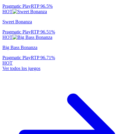
Pragmatic Play
RTP
96.5
%
HOT
Sweet Bonanza
Pragmatic Play
RTP
96.51
%
HOT
Big Bass Bonanza
Pragmatic Play
RTP
96.71
%
HOT
Ver todos los juegos