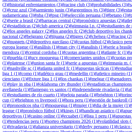
(
3
)
#
historial enfrentamientos
(
3
)
#
racing club
(
3
)
#
probabilidades
(
3
)
#
s
(
3
)
#
cruz azul
(
3
)
#
sarmiento junin
(
3
)
#
argentinos jrs
(
3
)
#
tigre
(
3
)
#
estu
sudamericana
(
3
)
#
nba
(
3
)
#
psg
(
3
)
#
selección peruana
(
3
)
#
betano
(
3
)
#
(
2
)
#
serie a brasil
(
2
)
#
barracas central
(
2
)
#
pronóstico apuestas
(
2
)
#
atl
(
2
)
#
estadísticas
(
2
)
#
club america
(
2
)
#
gimnasia l.p.
(
2
)
#
estudiantes de 
(
2
)
#
los angeles galaxy
(
2
)
#
los angeles fc
(
2
)
#
club deportivo los chan
nacional
(
2
)
#
belgrano
(
2
)
#
tijuana
(
2
)
#
tigres
(
2
)
#
chelsea
(
2
)
#
racing
(
2
(
2
)
#
nuggets
(
2
)
#
deportivo garcilaso
(
2
)
#
cuotas fútbol
(
2
)
#
clasico per
europa league
(
1
)
#
análisis
(
1
)
#
man city
(
1
)
#
analisis
(
1
)
#
serie a brasil
mendoza
(
1
)
#
central cordoba
(
1
)
#
cuotas argentina
(
1
)
#
atlante fc
(
1
)
#
a
(
1
)
#
puebla
(
1
)
#
ucv moquegua
(
1
)
#
comerciantes unidos
(
1
)
#
cuotas pr
(
1
)
#
platense
(
1
)
#
union santa fe
(
1
)
#
serie a apuestas
(
1
)
#
gimnasia m.
(
(
1
)
#
nashville sc
(
1
)
#
atlanta united fc
(
1
)
#
apuestas tácticas
(
1
)
#
estudia
liga 1
(
1
)
#
como
(
1
)
#
atlético grau
(
1
)
#
medellin
(
1
)
#
atletico mineiro
(
1
)
cienciano
(
1
)
#
fixture liga 1
(
1
)
#
los chankas
(
1
)
#
melgar
(
1
)
#
senadores
(
1
)
#
play in nba
(
1
)
#
oklahoma city thunder
(
1
)
#
estadisticas champions
avellaneda
(
1
)
#
flamengo vs santos
(
1
)
#
independiente rivadavia
(
1
)
#
at
(
1
)
#
estudiantes de río cuarto
(
1
)
#
pelota parada
(
1
)
#
brighton
(
1
)
#
torin
cup
(
1
)
#
brighton vs liverpool
(
1
)
#
hora peru
(
1
)
#
gestión de bankroll
(
(
1
)
#
pronosticos nba
(
1
)
#
moquegua
(
1
)
#
mujer
(
1
)
#
dia de la mujer
(
1
)
#
league
(
1
)
#
pronóstico fútbol
(
1
)
#
kings
(
1
)
#
handicap asiatico
(
1
)
#
apue
deportivos
(
1
)
#
casino online
(
1
)
#
ecuabet
(
1
)
#
liga 1 peru
(
1
)
#
apuestas
(
1
)
#
tendencias peru
(
1
)
#
sorteo champions 2026
(
1
)
#
volatilidad slots
(
(
1
)
#
rivadavia
(
1
)
#
alianza universitario
(
1
)
#
derby peruano
(
1
)
#
clasico 
apuestas
(
1
)
#
equipos peruanos libertadores
(
1
)
#
mayweather
(
1
)
#
pacq