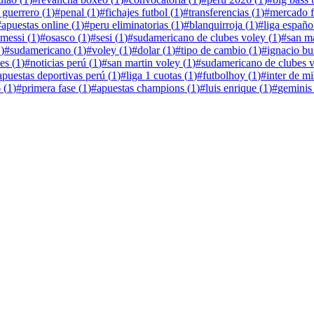
 guerrero
(
1
)
#
penal
(
1
)
#
fichajes futbol
(
1
)
#
transferencias
(
1
)
#
mercado f
#
apuestas online
(
1
)
#
peru eliminatorias
(
1
)
#
blanquirroja
(
1
)
#
liga españo
 messi
(
1
)
#
osasco
(
1
)
#
sesi
(
1
)
#
sudamericano de clubes voley
(
1
)
#
san ma
1
)
#
sudamericano
(
1
)
#
voley
(
1
)
#
dolar
(
1
)
#
tipo de cambio
(
1
)
#
ignacio bu
es
(
1
)
#
noticias perú
(
1
)
#
san martin voley
(
1
)
#
sudamericano de clubes 
apuestas deportivas perú
(
1
)
#
liga 1 cuotas
(
1
)
#
futbolhoy
(
1
)
#
inter de mi
6
(
1
)
#
primera fase
(
1
)
#
apuestas champions
(
1
)
#
luis enrique
(
1
)
#
geminis