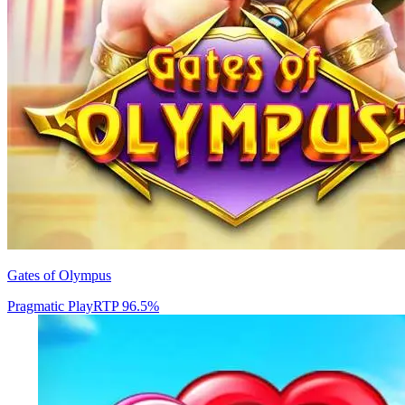
Gates of Olympus
Pragmatic Play
RTP
96.5
%