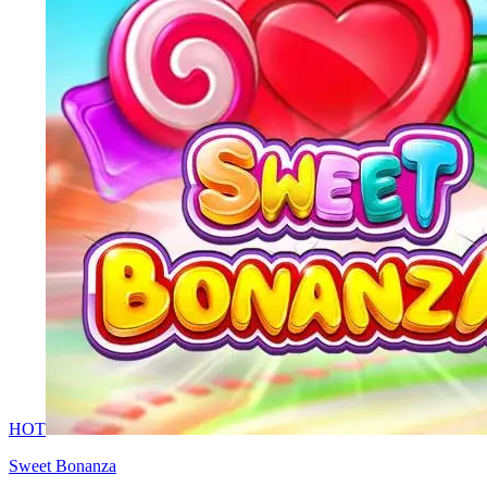
HOT
Sweet Bonanza