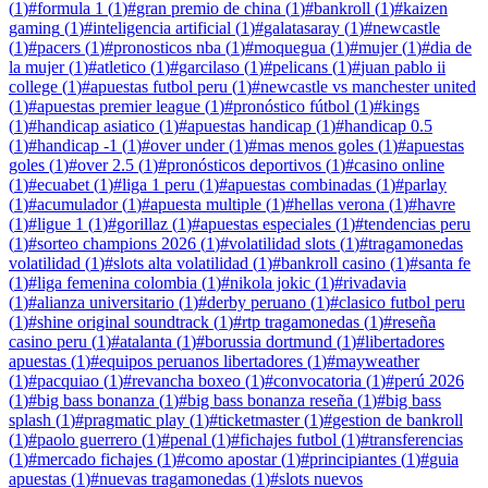
(
1
)
#
formula 1
(
1
)
#
gran premio de china
(
1
)
#
bankroll
(
1
)
#
kaizen
gaming
(
1
)
#
inteligencia artificial
(
1
)
#
galatasaray
(
1
)
#
newcastle
(
1
)
#
pacers
(
1
)
#
pronosticos nba
(
1
)
#
moquegua
(
1
)
#
mujer
(
1
)
#
dia de
la mujer
(
1
)
#
atletico
(
1
)
#
garcilaso
(
1
)
#
pelicans
(
1
)
#
juan pablo ii
college
(
1
)
#
apuestas futbol peru
(
1
)
#
newcastle vs manchester united
(
1
)
#
apuestas premier league
(
1
)
#
pronóstico fútbol
(
1
)
#
kings
(
1
)
#
handicap asiatico
(
1
)
#
apuestas handicap
(
1
)
#
handicap 0.5
(
1
)
#
handicap -1
(
1
)
#
over under
(
1
)
#
mas menos goles
(
1
)
#
apuestas
goles
(
1
)
#
over 2.5
(
1
)
#
pronósticos deportivos
(
1
)
#
casino online
(
1
)
#
ecuabet
(
1
)
#
liga 1 peru
(
1
)
#
apuestas combinadas
(
1
)
#
parlay
(
1
)
#
acumulador
(
1
)
#
apuesta multiple
(
1
)
#
hellas verona
(
1
)
#
havre
(
1
)
#
ligue 1
(
1
)
#
gorillaz
(
1
)
#
apuestas especiales
(
1
)
#
tendencias peru
(
1
)
#
sorteo champions 2026
(
1
)
#
volatilidad slots
(
1
)
#
tragamonedas
volatilidad
(
1
)
#
slots alta volatilidad
(
1
)
#
bankroll casino
(
1
)
#
santa fe
(
1
)
#
liga femenina colombia
(
1
)
#
nikola jokic
(
1
)
#
rivadavia
(
1
)
#
alianza universitario
(
1
)
#
derby peruano
(
1
)
#
clasico futbol peru
(
1
)
#
shine original soundtrack
(
1
)
#
rtp tragamonedas
(
1
)
#
reseña
casino peru
(
1
)
#
atalanta
(
1
)
#
borussia dortmund
(
1
)
#
libertadores
apuestas
(
1
)
#
equipos peruanos libertadores
(
1
)
#
mayweather
(
1
)
#
pacquiao
(
1
)
#
revancha boxeo
(
1
)
#
convocatoria
(
1
)
#
perú 2026
(
1
)
#
big bass bonanza
(
1
)
#
big bass bonanza reseña
(
1
)
#
big bass
splash
(
1
)
#
pragmatic play
(
1
)
#
ticketmaster
(
1
)
#
gestion de bankroll
(
1
)
#
paolo guerrero
(
1
)
#
penal
(
1
)
#
fichajes futbol
(
1
)
#
transferencias
(
1
)
#
mercado fichajes
(
1
)
#
como apostar
(
1
)
#
principiantes
(
1
)
#
guia
apuestas
(
1
)
#
nuevas tragamonedas
(
1
)
#
slots nuevos