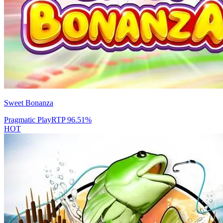
Sweet Bonanza
Pragmatic Play
RTP
96.51
%
HOT