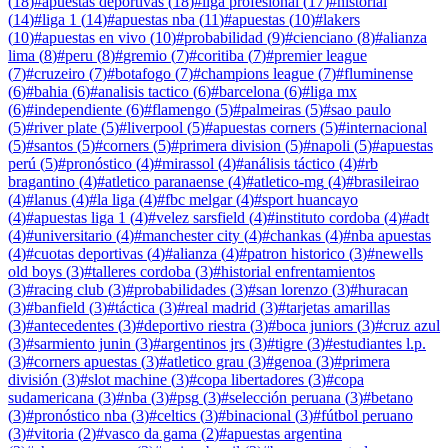
(
18
)
#
apuestas deportivas
(
18
)
#
liga profesional
(
17
)
#
historial
(
14
)
#
liga 1
(
14
)
#
apuestas nba
(
11
)
#
apuestas
(
10
)
#
lakers
(
10
)
#
apuestas en vivo
(
10
)
#
probabilidad
(
9
)
#
cienciano
(
8
)
#
alianza
lima
(
8
)
#
peru
(
8
)
#
gremio
(
7
)
#
coritiba
(
7
)
#
premier league
(
7
)
#
cruzeiro
(
7
)
#
botafogo
(
7
)
#
champions league
(
7
)
#
fluminense
(
6
)
#
bahia
(
6
)
#
analisis tactico
(
6
)
#
barcelona
(
6
)
#
liga mx
(
6
)
#
independiente
(
6
)
#
flamengo
(
5
)
#
palmeiras
(
5
)
#
sao paulo
(
5
)
#
river plate
(
5
)
#
liverpool
(
5
)
#
apuestas corners
(
5
)
#
internacional
(
5
)
#
santos
(
5
)
#
corners
(
5
)
#
primera division
(
5
)
#
napoli
(
5
)
#
apuestas
perú
(
5
)
#
pronóstico
(
4
)
#
mirassol
(
4
)
#
análisis táctico
(
4
)
#
rb
bragantino
(
4
)
#
atletico paranaense
(
4
)
#
atletico-mg
(
4
)
#
brasileirao
(
4
)
#
lanus
(
4
)
#
la liga
(
4
)
#
fbc melgar
(
4
)
#
sport huancayo
(
4
)
#
apuestas liga 1
(
4
)
#
velez sarsfield
(
4
)
#
instituto cordoba
(
4
)
#
adt
(
4
)
#
universitario
(
4
)
#
manchester city
(
4
)
#
chankas
(
4
)
#
nba apuestas
(
4
)
#
cuotas deportivas
(
4
)
#
alianza
(
4
)
#
patron historico
(
3
)
#
newells
old boys
(
3
)
#
talleres cordoba
(
3
)
#
historial enfrentamientos
(
3
)
#
racing club
(
3
)
#
probabilidades
(
3
)
#
san lorenzo
(
3
)
#
huracan
(
3
)
#
banfield
(
3
)
#
táctica
(
3
)
#
real madrid
(
3
)
#
tarjetas amarillas
(
3
)
#
antecedentes
(
3
)
#
deportivo riestra
(
3
)
#
boca juniors
(
3
)
#
cruz azul
(
3
)
#
sarmiento junin
(
3
)
#
argentinos jrs
(
3
)
#
tigre
(
3
)
#
estudiantes l.p.
(
3
)
#
corners apuestas
(
3
)
#
atletico grau
(
3
)
#
genoa
(
3
)
#
primera
división
(
3
)
#
slot machine
(
3
)
#
copa libertadores
(
3
)
#
copa
sudamericana
(
3
)
#
nba
(
3
)
#
psg
(
3
)
#
selección peruana
(
3
)
#
betano
(
3
)
#
pronóstico nba
(
3
)
#
celtics
(
3
)
#
binacional
(
3
)
#
fútbol peruano
(
3
)
#
vitoria
(
2
)
#
vasco da gama
(
2
)
#
apuestas argentina