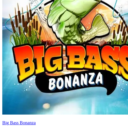
Big Bass Bonanza