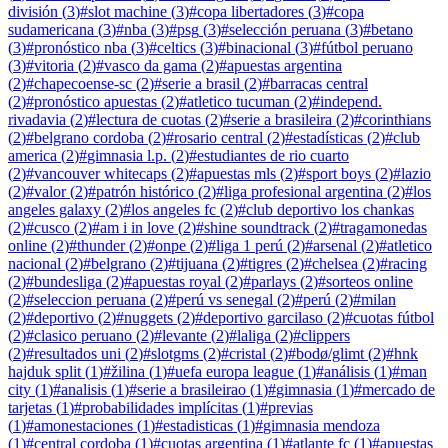
división
(
3
)
#
slot machine
(
3
)
#
copa libertadores
(
3
)
#
copa
sudamericana
(
3
)
#
nba
(
3
)
#
psg
(
3
)
#
selección peruana
(
3
)
#
betano
(
3
)
#
pronóstico nba
(
3
)
#
celtics
(
3
)
#
binacional
(
3
)
#
fútbol peruano
(
3
)
#
vitoria
(
2
)
#
vasco da gama
(
2
)
#
apuestas argentina
(
2
)
#
chapecoense-sc
(
2
)
#
serie a brasil
(
2
)
#
barracas central
(
2
)
#
pronóstico apuestas
(
2
)
#
atletico tucuman
(
2
)
#
independ.
rivadavia
(
2
)
#
lectura de cuotas
(
2
)
#
serie a brasileira
(
2
)
#
corinthians
(
2
)
#
belgrano cordoba
(
2
)
#
rosario central
(
2
)
#
estadísticas
(
2
)
#
club
america
(
2
)
#
gimnasia l.p.
(
2
)
#
estudiantes de rio cuarto
(
2
)
#
vancouver whitecaps
(
2
)
#
apuestas mls
(
2
)
#
sport boys
(
2
)
#
lazio
(
2
)
#
valor
(
2
)
#
patrón histórico
(
2
)
#
liga profesional argentina
(
2
)
#
los
angeles galaxy
(
2
)
#
los angeles fc
(
2
)
#
club deportivo los chankas
(
2
)
#
cusco
(
2
)
#
am i in love
(
2
)
#
shine soundtrack
(
2
)
#
tragamonedas
online
(
2
)
#
thunder
(
2
)
#
onpe
(
2
)
#
liga 1 perú
(
2
)
#
arsenal
(
2
)
#
atletico
nacional
(
2
)
#
belgrano
(
2
)
#
tijuana
(
2
)
#
tigres
(
2
)
#
chelsea
(
2
)
#
racing
(
2
)
#
bundesliga
(
2
)
#
apuestas royal
(
2
)
#
parlays
(
2
)
#
sorteos online
(
2
)
#
seleccion peruana
(
2
)
#
perú vs senegal
(
2
)
#
perú
(
2
)
#
milan
(
2
)
#
deportivo
(
2
)
#
nuggets
(
2
)
#
deportivo garcilaso
(
2
)
#
cuotas fútbol
(
2
)
#
clasico peruano
(
2
)
#
levante
(
2
)
#
laliga
(
2
)
#
clippers
(
2
)
#
resultados uni
(
2
)
#
slotgms
(
2
)
#
cristal
(
2
)
#
bodø/glimt
(
2
)
#
hnk
hajduk split
(
1
)
#
žilina
(
1
)
#
uefa europa league
(
1
)
#
análisis
(
1
)
#
man
city
(
1
)
#
analisis
(
1
)
#
serie a brasileirao
(
1
)
#
gimnasia
(
1
)
#
mercado de
tarjetas
(
1
)
#
probabilidades implícitas
(
1
)
#
previas
(
1
)
#
amonestaciones
(
1
)
#
estadisticas
(
1
)
#
gimnasia mendoza
(
1
)
#
central cordoba
(
1
)
#
cuotas argentina
(
1
)
#
atlante fc
(
1
)
#
apuestas