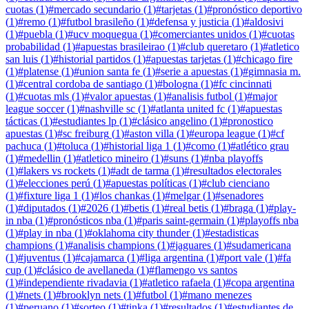
cuotas
(
1
)
#
mercado secundario
(
1
)
#
tarjetas
(
1
)
#
pronóstico deportivo
(
1
)
#
remo
(
1
)
#
futbol brasileño
(
1
)
#
defensa y justicia
(
1
)
#
aldosivi
(
1
)
#
puebla
(
1
)
#
ucv moquegua
(
1
)
#
comerciantes unidos
(
1
)
#
cuotas
probabilidad
(
1
)
#
apuestas brasileirao
(
1
)
#
club queretaro
(
1
)
#
atletico
san luis
(
1
)
#
historial partidos
(
1
)
#
apuestas tarjetas
(
1
)
#
chicago fire
(
1
)
#
platense
(
1
)
#
union santa fe
(
1
)
#
serie a apuestas
(
1
)
#
gimnasia m.
(
1
)
#
central cordoba de santiago
(
1
)
#
bologna
(
1
)
#
fc cincinnati
(
1
)
#
cuotas mls
(
1
)
#
valor apuestas
(
1
)
#
analisis futbol
(
1
)
#
major
league soccer
(
1
)
#
nashville sc
(
1
)
#
atlanta united fc
(
1
)
#
apuestas
tácticas
(
1
)
#
estudiantes lp
(
1
)
#
clásico angelino
(
1
)
#
pronostico
apuestas
(
1
)
#
sc freiburg
(
1
)
#
aston villa
(
1
)
#
europa league
(
1
)
#
cf
pachuca
(
1
)
#
toluca
(
1
)
#
historial liga 1
(
1
)
#
como
(
1
)
#
atlético grau
(
1
)
#
medellin
(
1
)
#
atletico mineiro
(
1
)
#
suns
(
1
)
#
nba playoffs
(
1
)
#
lakers vs rockets
(
1
)
#
adt de tarma
(
1
)
#
resultados electorales
(
1
)
#
elecciones perú
(
1
)
#
apuestas políticas
(
1
)
#
club cienciano
(
1
)
#
fixture liga 1
(
1
)
#
los chankas
(
1
)
#
melgar
(
1
)
#
senadores
(
1
)
#
diputados
(
1
)
#
2026
(
1
)
#
betis
(
1
)
#
real betis
(
1
)
#
braga
(
1
)
#
play-
in nba
(
1
)
#
pronósticos nba
(
1
)
#
paris saint-germain
(
1
)
#
playoffs nba
(
1
)
#
play in nba
(
1
)
#
oklahoma city thunder
(
1
)
#
estadisticas
champions
(
1
)
#
analisis champions
(
1
)
#
jaguares
(
1
)
#
sudamericana
(
1
)
#
juventus
(
1
)
#
cajamarca
(
1
)
#
liga argentina
(
1
)
#
port vale
(
1
)
#
fa
cup
(
1
)
#
clásico de avellaneda
(
1
)
#
flamengo vs santos
(
1
)
#
independiente rivadavia
(
1
)
#
atletico rafaela
(
1
)
#
copa argentina
(
1
)
#
nets
(
1
)
#
brooklyn nets
(
1
)
#
futbol
(
1
)
#
mano menezes
(
1
)
#
peruano
(
1
)
#
sorteo
(
1
)
#
tinka
(
1
)
#
resultados
(
1
)
#
estudiantes de