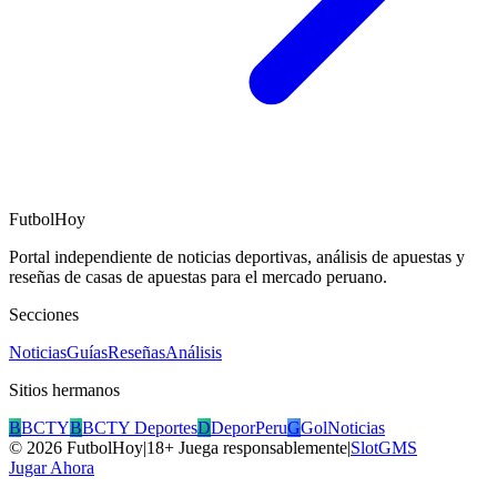
FutbolHoy
Portal independiente de noticias deportivas, análisis de apuestas y
reseñas de casas de apuestas para el mercado peruano.
Secciones
Noticias
Guías
Reseñas
Análisis
Sitios hermanos
B
BCTY
B
BCTY Deportes
D
DeporPeru
G
GolNoticias
©
2026
FutbolHoy
|
18+ Juega responsablemente
|
SlotGMS
Jugar Ahora