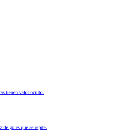
as tienen valor oculto.
z de goles que se repite.