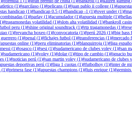
1
)
#
formula 1
(
1
)
#
gran premio de china
(
1
)
#
bankroll
(
1
)
#
kaizen gaming
atletico
(
1
)
#
garcilaso
(
1
)
#
pelicans
(
1
)
#
juan pablo ii college
(
1
)
#
apuesta
stas handicap
(
1
)
#
handicap 0.5
(
1
)
#
handicap -1
(
1
)
#
over under
(
1
)
#
ma
 combinadas
(
1
)
#
parlay
(
1
)
#
acumulador
(
1
)
#
apuesta multiple
(
1
)
#
hella
1
)
#
tragamonedas volatilidad
(
1
)
#
slots alta volatilidad
(
1
)
#
bankroll casi
futbol peru
(
1
)
#
shine original soundtrack
(
1
)
#
rtp tragamonedas
(
1
)
#
res
uiao
(
1
)
#
revancha boxeo
(
1
)
#
convocatoria
(
1
)
#
perú 2026
(
1
)
#
big bass
 guerrero
(
1
)
#
penal
(
1
)
#
fichajes futbol
(
1
)
#
transferencias
(
1
)
#
mercado f
#
apuestas online
(
1
)
#
peru eliminatorias
(
1
)
#
blanquirroja
(
1
)
#
liga españo
 messi
(
1
)
#
osasco
(
1
)
#
sesi
(
1
)
#
sudamericano de clubes voley
(
1
)
#
san ma
1
)
#
sudamericano
(
1
)
#
voley
(
1
)
#
dolar
(
1
)
#
tipo de cambio
(
1
)
#
ignacio bu
es
(
1
)
#
noticias perú
(
1
)
#
san martin voley
(
1
)
#
sudamericano de clubes 
apuestas deportivas perú
(
1
)
#
liga 1 cuotas
(
1
)
#
futbolhoy
(
1
)
#
inter de mi
6
(
1
)
#
primera fase
(
1
)
#
apuestas champions
(
1
)
#
luis enrique
(
1
)
#
geminis