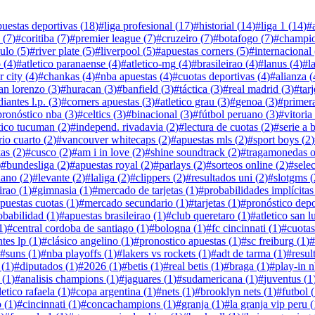
puestas deportivas
(
18
)
#
liga profesional
(
17
)
#
historial
(
14
)
#
liga 1
(
14
)
#
(
7
)
#
coritiba
(
7
)
#
premier league
(
7
)
#
cruzeiro
(
7
)
#
botafogo
(
7
)
#
champio
ulo
(
5
)
#
river plate
(
5
)
#
liverpool
(
5
)
#
apuestas corners
(
5
)
#
internacional
o
(
4
)
#
atletico paranaense
(
4
)
#
atletico-mg
(
4
)
#
brasileirao
(
4
)
#
lanus
(
4
)
#
l
 city
(
4
)
#
chankas
(
4
)
#
nba apuestas
(
4
)
#
cuotas deportivas
(
4
)
#
alianza
(
an lorenzo
(
3
)
#
huracan
(
3
)
#
banfield
(
3
)
#
táctica
(
3
)
#
real madrid
(
3
)
#
tar
diantes l.p.
(
3
)
#
corners apuestas
(
3
)
#
atletico grau
(
3
)
#
genoa
(
3
)
#
primera
pronóstico nba
(
3
)
#
celtics
(
3
)
#
binacional
(
3
)
#
fútbol peruano
(
3
)
#
vitoria
etico tucuman
(
2
)
#
independ. rivadavia
(
2
)
#
lectura de cuotas
(
2
)
#
serie a b
rio cuarto
(
2
)
#
vancouver whitecaps
(
2
)
#
apuestas mls
(
2
)
#
sport boys
(
2
)
kas
(
2
)
#
cusco
(
2
)
#
am i in love
(
2
)
#
shine soundtrack
(
2
)
#
tragamonedas o
)
#
bundesliga
(
2
)
#
apuestas royal
(
2
)
#
parlays
(
2
)
#
sorteos online
(
2
)
#
sele
uano
(
2
)
#
levante
(
2
)
#
laliga
(
2
)
#
clippers
(
2
)
#
resultados uni
(
2
)
#
slotgms
(
eirao
(
1
)
#
gimnasia
(
1
)
#
mercado de tarjetas
(
1
)
#
probabilidades implícitas
puestas cuotas
(
1
)
#
mercado secundario
(
1
)
#
tarjetas
(
1
)
#
pronóstico depo
obabilidad
(
1
)
#
apuestas brasileirao
(
1
)
#
club queretaro
(
1
)
#
atletico san l
1
)
#
central cordoba de santiago
(
1
)
#
bologna
(
1
)
#
fc cincinnati
(
1
)
#
cuotas
ntes lp
(
1
)
#
clásico angelino
(
1
)
#
pronostico apuestas
(
1
)
#
sc freiburg
(
1
)
#
#
suns
(
1
)
#
nba playoffs
(
1
)
#
lakers vs rockets
(
1
)
#
adt de tarma
(
1
)
#
resul
(
1
)
#
diputados
(
1
)
#
2026
(
1
)
#
betis
(
1
)
#
real betis
(
1
)
#
braga
(
1
)
#
play-in 
(
1
)
#
analisis champions
(
1
)
#
jaguares
(
1
)
#
sudamericana
(
1
)
#
juventus
(
1
letico rafaela
(
1
)
#
copa argentina
(
1
)
#
nets
(
1
)
#
brooklyn nets
(
1
)
#
futbol
(
o
(
1
)
#
cincinnati
(
1
)
#
concachampions
(
1
)
#
granja
(
1
)
#
la granja vip peru
(