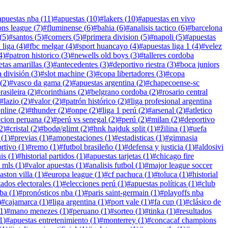
apuestas nba
(
11
)
#
apuestas
(
10
)
#
lakers
(
10
)
#
apuestas en vivo
ns league
(
7
)
#
fluminense
(
6
)
#
bahia
(
6
)
#
analisis tactico
(
6
)
#
barcelona
(
5
)
#
santos
(
5
)
#
corners
(
5
)
#
primera division
(
5
)
#
napoli
(
5
)
#
apuestas
a liga
(
4
)
#
fbc melgar
(
4
)
#
sport huancayo
(
4
)
#
apuestas liga 1
(
4
)
#
velez
4
)
#
patron historico
(
3
)
#
newells old boys
(
3
)
#
talleres cordoba
jetas amarillas
(
3
)
#
antecedentes
(
3
)
#
deportivo riestra
(
3
)
#
boca juniors
 división
(
3
)
#
slot machine
(
3
)
#
copa libertadores
(
3
)
#
copa
(
2
)
#
vasco da gama
(
2
)
#
apuestas argentina
(
2
)
#
chapecoense-sc
rasileira
(
2
)
#
corinthians
(
2
)
#
belgrano cordoba
(
2
)
#
rosario central
#
lazio
(
2
)
#
valor
(
2
)
#
patrón histórico
(
2
)
#
liga profesional argentina
nline
(
2
)
#
thunder
(
2
)
#
onpe
(
2
)
#
liga 1 perú
(
2
)
#
arsenal
(
2
)
#
atletico
ccion peruana
(
2
)
#
perú vs senegal
(
2
)
#
perú
(
2
)
#
milan
(
2
)
#
deportivo
2
)
#
cristal
(
2
)
#
bodø/glimt
(
2
)
#
hnk hajduk split
(
1
)
#
žilina
(
1
)
#
uefa
(
1
)
#
previas
(
1
)
#
amonestaciones
(
1
)
#
estadisticas
(
1
)
#
gimnasia
rtivo
(
1
)
#
remo
(
1
)
#
futbol brasileño
(
1
)
#
defensa y justicia
(
1
)
#
aldosivi
uis
(
1
)
#
historial partidos
(
1
)
#
apuestas tarjetas
(
1
)
#
chicago fire
 mls
(
1
)
#
valor apuestas
(
1
)
#
analisis futbol
(
1
)
#
major league soccer
aston villa
(
1
)
#
europa league
(
1
)
#
cf pachuca
(
1
)
#
toluca
(
1
)
#
historial
tados electorales
(
1
)
#
elecciones perú
(
1
)
#
apuestas políticas
(
1
)
#
club
nba
(
1
)
#
pronósticos nba
(
1
)
#
paris saint-germain
(
1
)
#
playoffs nba
)
#
cajamarca
(
1
)
#
liga argentina
(
1
)
#
port vale
(
1
)
#
fa cup
(
1
)
#
clásico de
1
)
#
mano menezes
(
1
)
#
peruano
(
1
)
#
sorteo
(
1
)
#
tinka
(
1
)
#
resultados
1
)
#
apuestas entretenimiento
(
1
)
#
monterrey
(
1
)
#
concacaf champions