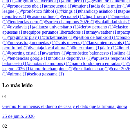
cup
(
1
)
#
brighton vs liverpool
(
1
)
#
hora peru
(
1
)
#
gestión de bankroll
(
(
1
)
#
pronosticos nba
(
1
)
#
moquegua
(
1
)
#
mujer
(
1
)
#
dia de la mujer
(
1
)
#
league
(
1
)
#
pronóstico fútbol
(
1
)
#
kings
(
1
)
#
handicap asiatico
(
1
)
#
apue
deportivos
(
1
)
#
casino online
(
1
)
#
ecuabet
(
1
)
#
liga 1 peru
(
1
)
#
apuestas
(
1
)
#
tendencias peru
(
1
)
#
sorteo champions 2026
(
1
)
#
volatilidad slots
(
(
1
)
#
rivadavia
(
1
)
#
alianza universitario
(
1
)
#
derby peruano
(
1
)
#
clasico 
apuestas
(
1
)
#
equipos peruanos libertadores
(
1
)
#
mayweather
(
1
)
#
pacq
(
1
)
#
pragmatic play
(
1
)
#
ticketmaster
(
1
)
#
gestion de bankroll
(
1
)
#
paolo
(
1
)
#
nuevas tragamonedas
(
1
)
#
slots nuevos
(
1
)
#
lanzamientos slots
(
1
)
peru futbol
(
1
)
#
ventaja local altura
(
1
)
#
inter miami
(
1
)
#
lafc
(
1
)
#
lionel
(
1
)
#
sporting cristal
(
1
)
#
warriors
(
1
)
#
pronóstico baloncesto
(
1
)
#
lima
(
(
1
)
#
tendencias google
(
1
)
#
noticias deportivas
(
1
)
#
apuestas responsabl
baloncesto
(
1
)
#
cuotas champions
(
1
)
#
paulo londra peru entradas
(
1
)
#
league 2026
(
1
)
#
horario champions
(
1
)
#
resultados coar
(
1
)
#
coar 202
(
1
)
#
girona
(
1
)
#
sekou gassama
(
1
)
Lo más leído
01
Gremio-Fluminense: el dueño de casa y el dato que la tribuna ignora
25 de junio, 2026
02