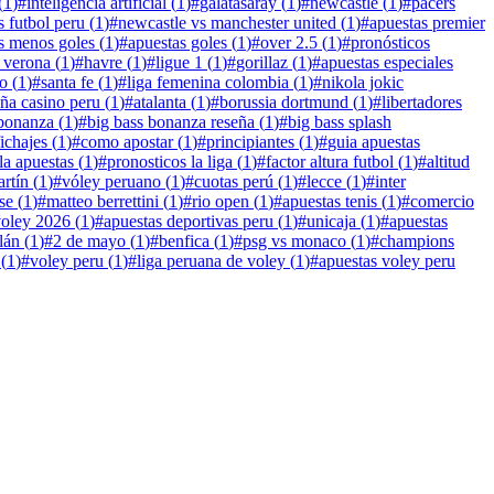
(
1
)
#
inteligencia artificial
(
1
)
#
galatasaray
(
1
)
#
newcastle
(
1
)
#
pacers
s futbol peru
(
1
)
#
newcastle vs manchester united
(
1
)
#
apuestas premier
s menos goles
(
1
)
#
apuestas goles
(
1
)
#
over 2.5
(
1
)
#
pronósticos
s verona
(
1
)
#
havre
(
1
)
#
ligue 1
(
1
)
#
gorillaz
(
1
)
#
apuestas especiales
no
(
1
)
#
santa fe
(
1
)
#
liga femenina colombia
(
1
)
#
nikola jokic
eña casino peru
(
1
)
#
atalanta
(
1
)
#
borussia dortmund
(
1
)
#
libertadores
 bonanza
(
1
)
#
big bass bonanza reseña
(
1
)
#
big bass splash
ichajes
(
1
)
#
como apostar
(
1
)
#
principiantes
(
1
)
#
guia apuestas
la apuestas
(
1
)
#
pronosticos la liga
(
1
)
#
factor altura futbol
(
1
)
#
altitud
rtín
(
1
)
#
vóley peruano
(
1
)
#
cuotas perú
(
1
)
#
lecce
(
1
)
#
inter
se
(
1
)
#
matteo berrettini
(
1
)
#
rio open
(
1
)
#
apuestas tenis
(
1
)
#
comercio
voley 2026
(
1
)
#
apuestas deportivas peru
(
1
)
#
unicaja
(
1
)
#
apuestas
lán
(
1
)
#
2 de mayo
(
1
)
#
benfica
(
1
)
#
psg vs monaco
(
1
)
#
champions
(
1
)
#
voley peru
(
1
)
#
liga peruana de voley
(
1
)
#
apuestas voley peru