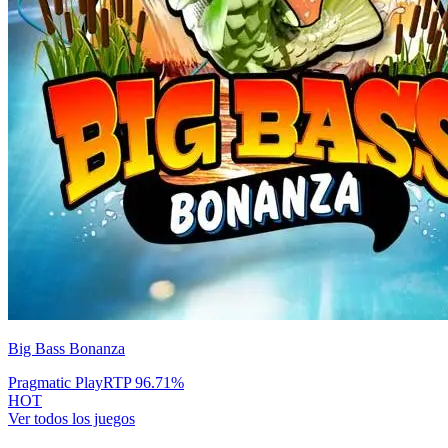
Big Bass Bonanza
Pragmatic Play
RTP
96.71
%
HOT
Ver todos los juegos