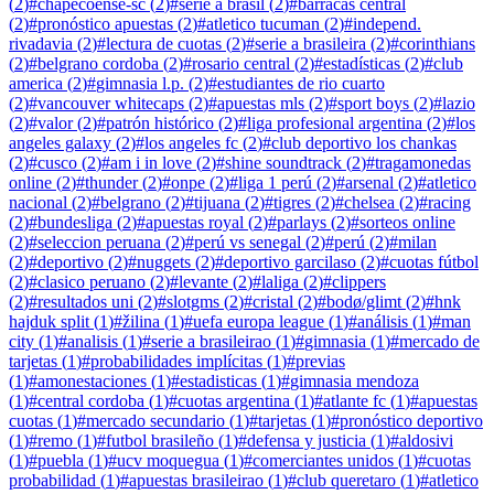
(
2
)
#
chapecoense-sc
(
2
)
#
serie a brasil
(
2
)
#
barracas central
(
2
)
#
pronóstico apuestas
(
2
)
#
atletico tucuman
(
2
)
#
independ.
rivadavia
(
2
)
#
lectura de cuotas
(
2
)
#
serie a brasileira
(
2
)
#
corinthians
(
2
)
#
belgrano cordoba
(
2
)
#
rosario central
(
2
)
#
estadísticas
(
2
)
#
club
america
(
2
)
#
gimnasia l.p.
(
2
)
#
estudiantes de rio cuarto
(
2
)
#
vancouver whitecaps
(
2
)
#
apuestas mls
(
2
)
#
sport boys
(
2
)
#
lazio
(
2
)
#
valor
(
2
)
#
patrón histórico
(
2
)
#
liga profesional argentina
(
2
)
#
los
angeles galaxy
(
2
)
#
los angeles fc
(
2
)
#
club deportivo los chankas
(
2
)
#
cusco
(
2
)
#
am i in love
(
2
)
#
shine soundtrack
(
2
)
#
tragamonedas
online
(
2
)
#
thunder
(
2
)
#
onpe
(
2
)
#
liga 1 perú
(
2
)
#
arsenal
(
2
)
#
atletico
nacional
(
2
)
#
belgrano
(
2
)
#
tijuana
(
2
)
#
tigres
(
2
)
#
chelsea
(
2
)
#
racing
(
2
)
#
bundesliga
(
2
)
#
apuestas royal
(
2
)
#
parlays
(
2
)
#
sorteos online
(
2
)
#
seleccion peruana
(
2
)
#
perú vs senegal
(
2
)
#
perú
(
2
)
#
milan
(
2
)
#
deportivo
(
2
)
#
nuggets
(
2
)
#
deportivo garcilaso
(
2
)
#
cuotas fútbol
(
2
)
#
clasico peruano
(
2
)
#
levante
(
2
)
#
laliga
(
2
)
#
clippers
(
2
)
#
resultados uni
(
2
)
#
slotgms
(
2
)
#
cristal
(
2
)
#
bodø/glimt
(
2
)
#
hnk
hajduk split
(
1
)
#
žilina
(
1
)
#
uefa europa league
(
1
)
#
análisis
(
1
)
#
man
city
(
1
)
#
analisis
(
1
)
#
serie a brasileirao
(
1
)
#
gimnasia
(
1
)
#
mercado de
tarjetas
(
1
)
#
probabilidades implícitas
(
1
)
#
previas
(
1
)
#
amonestaciones
(
1
)
#
estadisticas
(
1
)
#
gimnasia mendoza
(
1
)
#
central cordoba
(
1
)
#
cuotas argentina
(
1
)
#
atlante fc
(
1
)
#
apuestas
cuotas
(
1
)
#
mercado secundario
(
1
)
#
tarjetas
(
1
)
#
pronóstico deportivo
(
1
)
#
remo
(
1
)
#
futbol brasileño
(
1
)
#
defensa y justicia
(
1
)
#
aldosivi
(
1
)
#
puebla
(
1
)
#
ucv moquegua
(
1
)
#
comerciantes unidos
(
1
)
#
cuotas
probabilidad
(
1
)
#
apuestas brasileirao
(
1
)
#
club queretaro
(
1
)
#
atletico