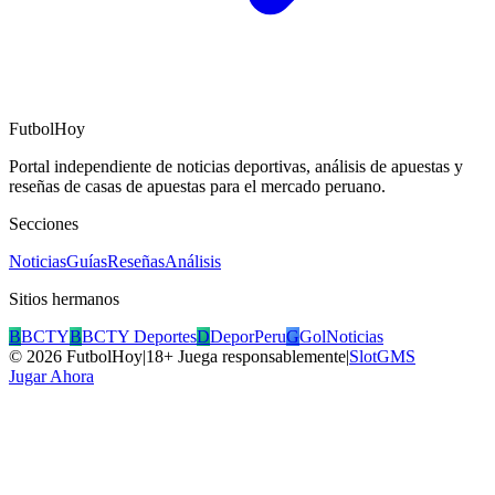
FutbolHoy
Portal independiente de noticias deportivas, análisis de apuestas y
reseñas de casas de apuestas para el mercado peruano.
Secciones
Noticias
Guías
Reseñas
Análisis
Sitios hermanos
B
BCTY
B
BCTY Deportes
D
DeporPeru
G
GolNoticias
©
2026
FutbolHoy
|
18+ Juega responsablemente
|
SlotGMS
Jugar Ahora