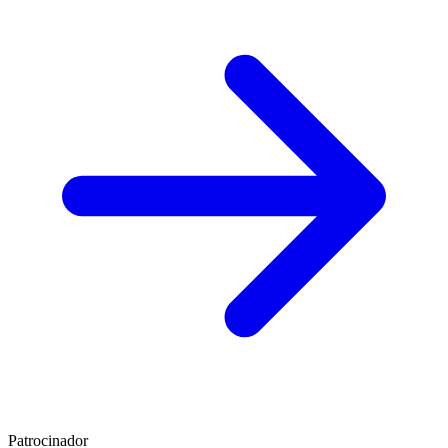
Patrocinador