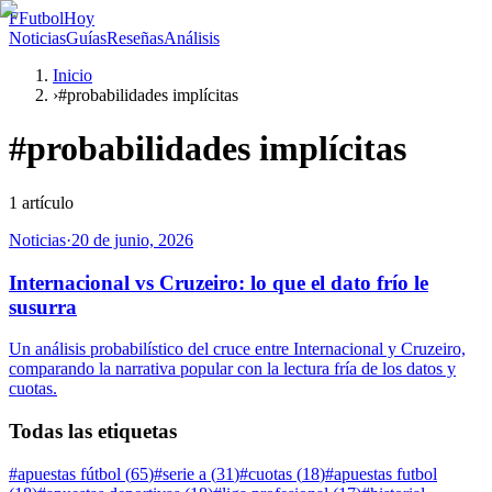
F
FutbolHoy
Noticias
Guías
Reseñas
Análisis
Inicio
›
#probabilidades implícitas
#
probabilidades implícitas
1
artículo
Noticias
·
20 de junio, 2026
Internacional vs Cruzeiro: lo que el dato frío le
susurra
Un análisis probabilístico del cruce entre Internacional y Cruzeiro,
comparando la narrativa popular con la lectura fría de los datos y
cuotas.
Todas las etiquetas
#
apuestas fútbol
(
65
)
#
serie a
(
31
)
#
cuotas
(
18
)
#
apuestas futbol