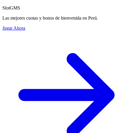
SlotGMS
Las mejores cuotas y bonos de bienvenida en Perú.
Jugar Ahora