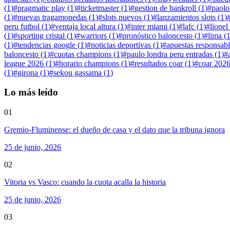
(
1
)
#
pragmatic play
(
1
)
#
ticketmaster
(
1
)
#
gestion de bankroll
(
1
)
#
paolo
(
1
)
#
nuevas tragamonedas
(
1
)
#
slots nuevos
(
1
)
#
lanzamientos slots
(
1
)
peru futbol
(
1
)
#
ventaja local altura
(
1
)
#
inter miami
(
1
)
#
lafc
(
1
)
#
lionel
(
1
)
#
sporting cristal
(
1
)
#
warriors
(
1
)
#
pronóstico baloncesto
(
1
)
#
lima
(
(
1
)
#
tendencias google
(
1
)
#
noticias deportivas
(
1
)
#
apuestas responsabl
baloncesto
(
1
)
#
cuotas champions
(
1
)
#
paulo londra peru entradas
(
1
)
#
league 2026
(
1
)
#
horario champions
(
1
)
#
resultados coar
(
1
)
#
coar 202
(
1
)
#
girona
(
1
)
#
sekou gassama
(
1
)
Lo más leído
01
Gremio-Fluminense: el dueño de casa y el dato que la tribuna ignora
25 de junio, 2026
02
Vitoria vs Vasco: cuando la cuota acalla la historia
25 de junio, 2026
03