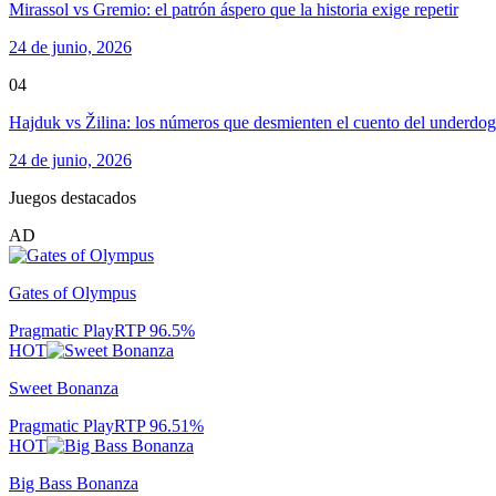
Mirassol vs Gremio: el patrón áspero que la historia exige repetir
24 de junio, 2026
04
Hajduk vs Žilina: los números que desmienten el cuento del underdog
24 de junio, 2026
Juegos destacados
AD
Gates of Olympus
Pragmatic Play
RTP
96.5
%
HOT
Sweet Bonanza
Pragmatic Play
RTP
96.51
%
HOT
Big Bass Bonanza