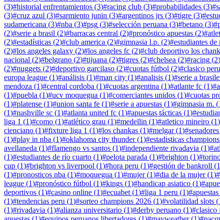
(
3
)
#
historial enfrentamientos
(
3
)
#
racing club
(
3
)
#
probabilidades
(
3
)
#
s
(
3
)
#
cruz azul
(
3
)
#
sarmiento junin
(
3
)
#
argentinos jrs
(
3
)
#
tigre
(
3
)
#
estu
sudamericana
(
3
)
#
nba
(
3
)
#
psg
(
3
)
#
selección peruana
(
3
)
#
betano
(
3
)
#
(
2
)
#
serie a brasil
(
2
)
#
barracas central
(
2
)
#
pronóstico apuestas
(
2
)
#
atl
(
2
)
#
estadísticas
(
2
)
#
club america
(
2
)
#
gimnasia l.p.
(
2
)
#
estudiantes de 
(
2
)
#
los angeles galaxy
(
2
)
#
los angeles fc
(
2
)
#
club deportivo los chan
nacional
(
2
)
#
belgrano
(
2
)
#
tijuana
(
2
)
#
tigres
(
2
)
#
chelsea
(
2
)
#
racing
(
2
(
2
)
#
nuggets
(
2
)
#
deportivo garcilaso
(
2
)
#
cuotas fútbol
(
2
)
#
clasico per
europa league
(
1
)
#
análisis
(
1
)
#
man city
(
1
)
#
analisis
(
1
)
#
serie a brasil
mendoza
(
1
)
#
central cordoba
(
1
)
#
cuotas argentina
(
1
)
#
atlante fc
(
1
)
#
a
(
1
)
#
puebla
(
1
)
#
ucv moquegua
(
1
)
#
comerciantes unidos
(
1
)
#
cuotas pr
(
1
)
#
platense
(
1
)
#
union santa fe
(
1
)
#
serie a apuestas
(
1
)
#
gimnasia m.
(
(
1
)
#
nashville sc
(
1
)
#
atlanta united fc
(
1
)
#
apuestas tácticas
(
1
)
#
estudia
liga 1
(
1
)
#
como
(
1
)
#
atlético grau
(
1
)
#
medellin
(
1
)
#
atletico mineiro
(
1
)
cienciano
(
1
)
#
fixture liga 1
(
1
)
#
los chankas
(
1
)
#
melgar
(
1
)
#
senadores
(
1
)
#
play in nba
(
1
)
#
oklahoma city thunder
(
1
)
#
estadisticas champions
avellaneda
(
1
)
#
flamengo vs santos
(
1
)
#
independiente rivadavia
(
1
)
#
at
(
1
)
#
estudiantes de río cuarto
(
1
)
#
pelota parada
(
1
)
#
brighton
(
1
)
#
torin
cup
(
1
)
#
brighton vs liverpool
(
1
)
#
hora peru
(
1
)
#
gestión de bankroll
(
(
1
)
#
pronosticos nba
(
1
)
#
moquegua
(
1
)
#
mujer
(
1
)
#
dia de la mujer
(
1
)
#
league
(
1
)
#
pronóstico fútbol
(
1
)
#
kings
(
1
)
#
handicap asiatico
(
1
)
#
apue
deportivos
(
1
)
#
casino online
(
1
)
#
ecuabet
(
1
)
#
liga 1 peru
(
1
)
#
apuestas
(
1
)
#
tendencias peru
(
1
)
#
sorteo champions 2026
(
1
)
#
volatilidad slots
(
(
1
)
#
rivadavia
(
1
)
#
alianza universitario
(
1
)
#
derby peruano
(
1
)
#
clasico 
apuestas
(
1
)
#
equipos peruanos libertadores
(
1
)
#
mayweather
(
1
)
#
pacq