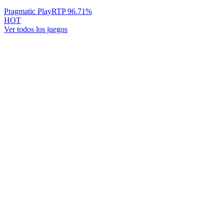
Pragmatic Play
RTP
96.71
%
HOT
Ver todos los juegos