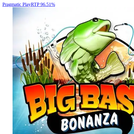
Pragmatic Play
RTP
96.51
%