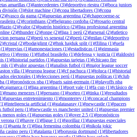
jetas amarillas
(
3
)
#
antecedentes
(
3
)
#
deportivo riestra
(
3
)
#
boca juniors
 división
(
3
)
#
slot machine
(
3
)
#
copa libertadores
(
3
)
#
copa
(
2
)
#
vasco da gama
(
2
)
#
apuestas argentina
(
2
)
#
chapecoense-sc
rasileira
(
2
)
#
corinthians
(
2
)
#
belgrano cordoba
(
2
)
#
rosario central
#
lazio
(
2
)
#
valor
(
2
)
#
patrón histórico
(
2
)
#
liga profesional argentina
nline
(
2
)
#
thunder
(
2
)
#
onpe
(
2
)
#
liga 1 perú
(
2
)
#
arsenal
(
2
)
#
atletico
ccion peruana
(
2
)
#
perú vs senegal
(
2
)
#
perú
(
2
)
#
milan
(
2
)
#
deportivo
2
)
#
cristal
(
2
)
#
bodø/glimt
(
2
)
#
hnk hajduk split
(
1
)
#
žilina
(
1
)
#
uefa
(
1
)
#
previas
(
1
)
#
amonestaciones
(
1
)
#
estadisticas
(
1
)
#
gimnasia
rtivo
(
1
)
#
remo
(
1
)
#
futbol brasileño
(
1
)
#
defensa y justicia
(
1
)
#
aldosivi
uis
(
1
)
#
historial partidos
(
1
)
#
apuestas tarjetas
(
1
)
#
chicago fire
 mls
(
1
)
#
valor apuestas
(
1
)
#
analisis futbol
(
1
)
#
major league soccer
aston villa
(
1
)
#
europa league
(
1
)
#
cf pachuca
(
1
)
#
toluca
(
1
)
#
historial
tados electorales
(
1
)
#
elecciones perú
(
1
)
#
apuestas políticas
(
1
)
#
club
nba
(
1
)
#
pronósticos nba
(
1
)
#
paris saint-germain
(
1
)
#
playoffs nba
)
#
cajamarca
(
1
)
#
liga argentina
(
1
)
#
port vale
(
1
)
#
fa cup
(
1
)
#
clásico de
1
)
#
mano menezes
(
1
)
#
peruano
(
1
)
#
sorteo
(
1
)
#
tinka
(
1
)
#
resultados
1
)
#
apuestas entretenimiento
(
1
)
#
monterrey
(
1
)
#
concacaf champions
(
1
)
#
inteligencia artificial
(
1
)
#
galatasaray
(
1
)
#
newcastle
(
1
)
#
pacers
s futbol peru
(
1
)
#
newcastle vs manchester united
(
1
)
#
apuestas premier
s menos goles
(
1
)
#
apuestas goles
(
1
)
#
over 2.5
(
1
)
#
pronósticos
s verona
(
1
)
#
havre
(
1
)
#
ligue 1
(
1
)
#
gorillaz
(
1
)
#
apuestas especiales
no
(
1
)
#
santa fe
(
1
)
#
liga femenina colombia
(
1
)
#
nikola jokic
eña casino peru
(
1
)
#
atalanta
(
1
)
#
borussia dortmund
(
1
)
#
libertadores
 bonanza
(
1
)
#
big bass bonanza reseña
(
1
)
#
big bass splash