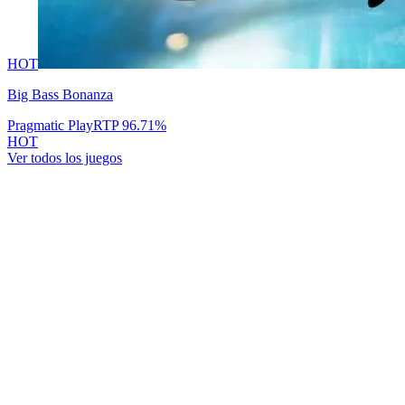
HOT
Big Bass Bonanza
Pragmatic Play
RTP
96.71
%
HOT
Ver todos los juegos