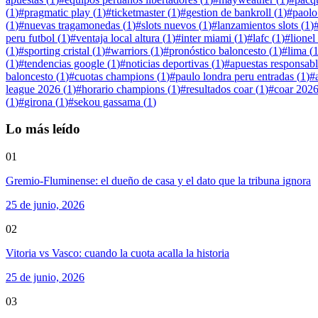
(
1
)
#
pragmatic play
(
1
)
#
ticketmaster
(
1
)
#
gestion de bankroll
(
1
)
#
paolo
(
1
)
#
nuevas tragamonedas
(
1
)
#
slots nuevos
(
1
)
#
lanzamientos slots
(
1
)
peru futbol
(
1
)
#
ventaja local altura
(
1
)
#
inter miami
(
1
)
#
lafc
(
1
)
#
lionel
(
1
)
#
sporting cristal
(
1
)
#
warriors
(
1
)
#
pronóstico baloncesto
(
1
)
#
lima
(
(
1
)
#
tendencias google
(
1
)
#
noticias deportivas
(
1
)
#
apuestas responsabl
baloncesto
(
1
)
#
cuotas champions
(
1
)
#
paulo londra peru entradas
(
1
)
#
league 2026
(
1
)
#
horario champions
(
1
)
#
resultados coar
(
1
)
#
coar 202
(
1
)
#
girona
(
1
)
#
sekou gassama
(
1
)
Lo más leído
01
Gremio-Fluminense: el dueño de casa y el dato que la tribuna ignora
25 de junio, 2026
02
Vitoria vs Vasco: cuando la cuota acalla la historia
25 de junio, 2026
03