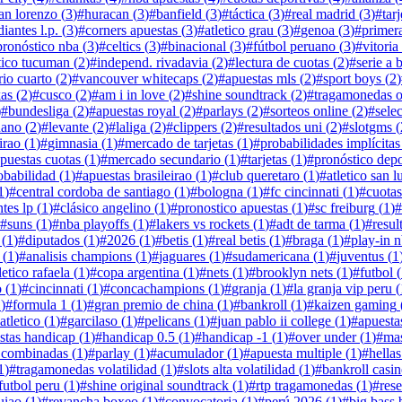
an lorenzo
(
3
)
#
huracan
(
3
)
#
banfield
(
3
)
#
táctica
(
3
)
#
real madrid
(
3
)
#
tar
diantes l.p.
(
3
)
#
corners apuestas
(
3
)
#
atletico grau
(
3
)
#
genoa
(
3
)
#
primera
pronóstico nba
(
3
)
#
celtics
(
3
)
#
binacional
(
3
)
#
fútbol peruano
(
3
)
#
vitoria
etico tucuman
(
2
)
#
independ. rivadavia
(
2
)
#
lectura de cuotas
(
2
)
#
serie a b
rio cuarto
(
2
)
#
vancouver whitecaps
(
2
)
#
apuestas mls
(
2
)
#
sport boys
(
2
)
kas
(
2
)
#
cusco
(
2
)
#
am i in love
(
2
)
#
shine soundtrack
(
2
)
#
tragamonedas o
)
#
bundesliga
(
2
)
#
apuestas royal
(
2
)
#
parlays
(
2
)
#
sorteos online
(
2
)
#
sele
uano
(
2
)
#
levante
(
2
)
#
laliga
(
2
)
#
clippers
(
2
)
#
resultados uni
(
2
)
#
slotgms
(
eirao
(
1
)
#
gimnasia
(
1
)
#
mercado de tarjetas
(
1
)
#
probabilidades implícitas
puestas cuotas
(
1
)
#
mercado secundario
(
1
)
#
tarjetas
(
1
)
#
pronóstico depo
obabilidad
(
1
)
#
apuestas brasileirao
(
1
)
#
club queretaro
(
1
)
#
atletico san l
1
)
#
central cordoba de santiago
(
1
)
#
bologna
(
1
)
#
fc cincinnati
(
1
)
#
cuotas
ntes lp
(
1
)
#
clásico angelino
(
1
)
#
pronostico apuestas
(
1
)
#
sc freiburg
(
1
)
#
#
suns
(
1
)
#
nba playoffs
(
1
)
#
lakers vs rockets
(
1
)
#
adt de tarma
(
1
)
#
resul
(
1
)
#
diputados
(
1
)
#
2026
(
1
)
#
betis
(
1
)
#
real betis
(
1
)
#
braga
(
1
)
#
play-in 
(
1
)
#
analisis champions
(
1
)
#
jaguares
(
1
)
#
sudamericana
(
1
)
#
juventus
(
1
letico rafaela
(
1
)
#
copa argentina
(
1
)
#
nets
(
1
)
#
brooklyn nets
(
1
)
#
futbol
(
o
(
1
)
#
cincinnati
(
1
)
#
concachampions
(
1
)
#
granja
(
1
)
#
la granja vip peru
(
1
)
#
formula 1
(
1
)
#
gran premio de china
(
1
)
#
bankroll
(
1
)
#
kaizen gaming
atletico
(
1
)
#
garcilaso
(
1
)
#
pelicans
(
1
)
#
juan pablo ii college
(
1
)
#
apuesta
stas handicap
(
1
)
#
handicap 0.5
(
1
)
#
handicap -1
(
1
)
#
over under
(
1
)
#
ma
 combinadas
(
1
)
#
parlay
(
1
)
#
acumulador
(
1
)
#
apuesta multiple
(
1
)
#
hella
1
)
#
tragamonedas volatilidad
(
1
)
#
slots alta volatilidad
(
1
)
#
bankroll casi
futbol peru
(
1
)
#
shine original soundtrack
(
1
)
#
rtp tragamonedas
(
1
)
#
res
uiao
(
1
)
#
revancha boxeo
(
1
)
#
convocatoria
(
1
)
#
perú 2026
(
1
)
#
big bass