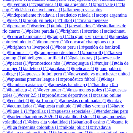
(
1
)
#
juventus
(
1
)
#
cajamarca
(
1
)
#
liga argentina
(
1
)
#
port vale
(
1
)
#
fa
cup
(
1
)
#
clásico de avellaneda
(
1
)
#
flamengo vs santos
(
1
)
#
independiente rivadavia
(
1
)
#
atletico rafaela
(
1
)
#
copa argentina
(
1
)
#
nets
(
1
)
#
brooklyn nets
(
1
)
#
futbol
(
1
)
#
mano menezes
(
1
)
#
peruano
(
1
)
#
sorteo
(
1
)
#
tinka
(
1
)
#
resultados
(
1
)
#
estudiantes de
río cuarto
(
1
)
#
pelota parada
(
1
)
#
brighton
(
1
)
#
torino
(
1
)
#
cincinnati
(
1
)
#
concachampions
(
1
)
#
granja
(
1
)
#
la granja vip peru
(
1
)
#
apuestas
entretenimiento
(
1
)
#
monterrey
(
1
)
#
concacaf champions cup
(
1
)
#
brighton vs liverpool
(
1
)
#
hora peru
(
1
)
#
gestión de bankroll
(
1
)
#
formula 1
(
1
)
#
gran premio de china
(
1
)
#
bankroll
(
1
)
#
kaizen
gaming
(
1
)
#
inteligencia artificial
(
1
)
#
galatasaray
(
1
)
#
newcastle
(
1
)
#
pacers
(
1
)
#
pronosticos nba
(
1
)
#
moquegua
(
1
)
#
mujer
(
1
)
#
dia de
la mujer
(
1
)
#
atletico
(
1
)
#
garcilaso
(
1
)
#
pelicans
(
1
)
#
juan pablo ii
college
(
1
)
#
apuestas futbol peru
(
1
)
#
newcastle vs manchester united
(
1
)
#
apuestas premier league
(
1
)
#
pronóstico fútbol
(
1
)
#
kings
(
1
)
#
handicap asiatico
(
1
)
#
apuestas handicap
(
1
)
#
handicap 0.5
(
1
)
#
handicap -1
(
1
)
#
over under
(
1
)
#
mas menos goles
(
1
)
#
apuestas
goles
(
1
)
#
over 2.5
(
1
)
#
pronósticos deportivos
(
1
)
#
casino online
(
1
)
#
ecuabet
(
1
)
#
liga 1 peru
(
1
)
#
apuestas combinadas
(
1
)
#
parlay
(
1
)
#
acumulador
(
1
)
#
apuesta multiple
(
1
)
#
hellas verona
(
1
)
#
havre
(
1
)
#
ligue 1
(
1
)
#
gorillaz
(
1
)
#
apuestas especiales
(
1
)
#
tendencias peru
(
1
)
#
sorteo champions 2026
(
1
)
#
volatilidad slots
(
1
)
#
tragamonedas
volatilidad
(
1
)
#
slots alta volatilidad
(
1
)
#
bankroll casino
(
1
)
#
santa fe
(
1
)
#
liga femenina colombia
(
1
)
#
nikola jokic
(
1
)
#
rivadavia
(
1
)
#
alianza universitario
(
1
)
#
derby peruano
(
1
)
#
clasico futbol peru