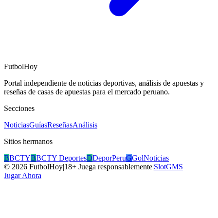
FutbolHoy
Portal independiente de noticias deportivas, análisis de apuestas y
reseñas de casas de apuestas para el mercado peruano.
Secciones
Noticias
Guías
Reseñas
Análisis
Sitios hermanos
B
BCTY
B
BCTY Deportes
D
DeporPeru
G
GolNoticias
©
2026
FutbolHoy
|
18+ Juega responsablemente
|
SlotGMS
Jugar Ahora