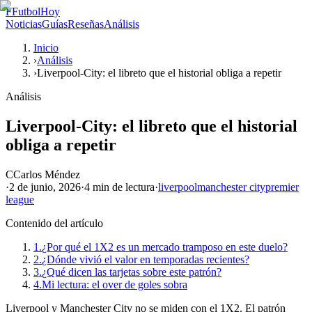
F
FutbolHoy
Noticias
Guías
Reseñas
Análisis
Inicio
›
Análisis
›
Liverpool-City: el libreto que el historial obliga a repetir
Análisis
Liverpool-City: el libreto que el historial
obliga a repetir
C
Carlos Méndez
·
2 de junio, 2026
·
4 min
de lectura
·
liverpool
manchester city
premier
league
Contenido del artículo
1.
¿Por qué el 1X2 es un mercado tramposo en este duelo?
2.
¿Dónde vivió el valor en temporadas recientes?
3.
¿Qué dicen las tarjetas sobre este patrón?
4.
Mi lectura: el over de goles sobra
Liverpool y Manchester City no se miden con el 1X2. El patrón