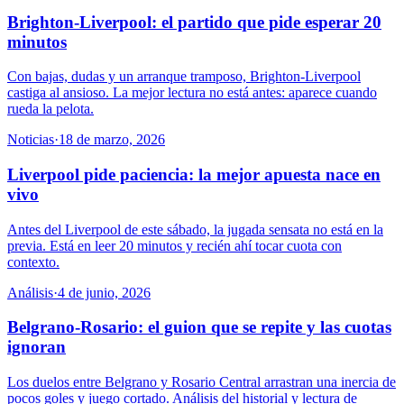
Brighton-Liverpool: el partido que pide esperar 20
minutos
Con bajas, dudas y un arranque tramposo, Brighton-Liverpool
castiga al ansioso. La mejor lectura no está antes: aparece cuando
rueda la pelota.
Noticias
·
18 de marzo, 2026
Liverpool pide paciencia: la mejor apuesta nace en
vivo
Antes del Liverpool de este sábado, la jugada sensata no está en la
previa. Está en leer 20 minutos y recién ahí tocar cuota con
contexto.
Análisis
·
4 de junio, 2026
Belgrano-Rosario: el guion que se repite y las cuotas
ignoran
Los duelos entre Belgrano y Rosario Central arrastran una inercia de
pocos goles y juego cortado. Análisis del historial y lectura de