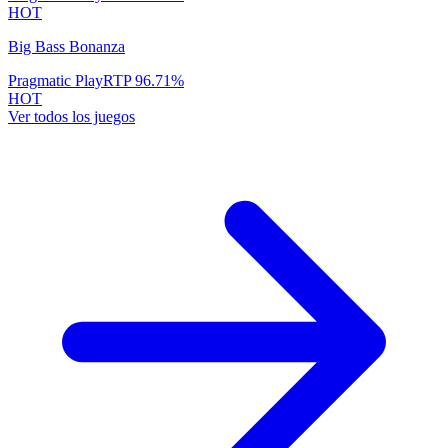
HOT
Big Bass Bonanza
Pragmatic Play
RTP
96.71
%
HOT
Ver todos los juegos