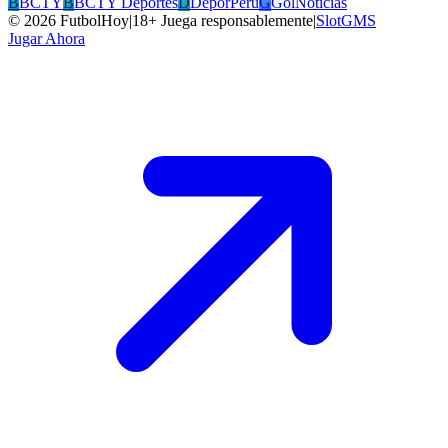
B
BCTY
B
BCTY Deportes
D
DeporPeru
G
GolNoticias
©
2026
FutbolHoy
|
18+ Juega responsablemente
|
SlotGMS
Jugar Ahora