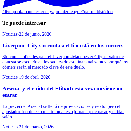
#
liverpool
#
manchester city
#
premier league
#
patrón histórico
Te puede interesar
Noticias
·
22 de junio, 2026
Liverpool-City sin cuotas: el filo está en los corners
Sin cuotas oficiales para el Liverpool-Manchester City, el valor de
apuesta se esconde en los saques de esquina: analizamos por qué los
córners serán el mercado clave de este duelo.
Noticias
·
19 de abril, 2026
Arsenal y el ruido del Etihad: esta vez conviene no
entrar
La previa del Arsenal se llenó de provocaciones y relato, pero el
apostador frío detecta una trampa: esta jornada pide pasar y cuidar
saldo.
Noticias
·
21 de marzo, 2026