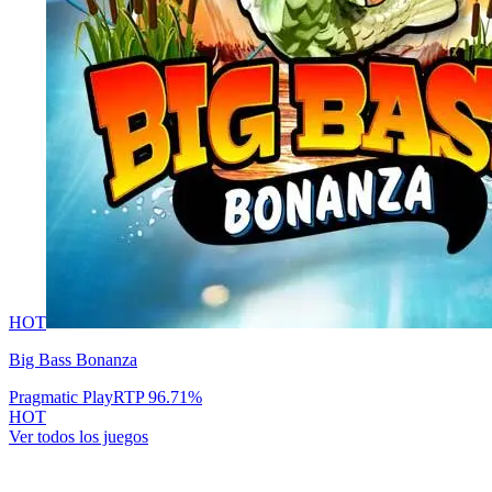
HOT
Big Bass Bonanza
Pragmatic Play
RTP
96.71
%
HOT
Ver todos los juegos