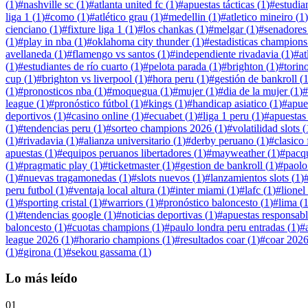
(
1
)
#
nashville sc
(
1
)
#
atlanta united fc
(
1
)
#
apuestas tácticas
(
1
)
#
estudia
liga 1
(
1
)
#
como
(
1
)
#
atlético grau
(
1
)
#
medellin
(
1
)
#
atletico mineiro
(
1
)
cienciano
(
1
)
#
fixture liga 1
(
1
)
#
los chankas
(
1
)
#
melgar
(
1
)
#
senadores
(
1
)
#
play in nba
(
1
)
#
oklahoma city thunder
(
1
)
#
estadisticas champions
avellaneda
(
1
)
#
flamengo vs santos
(
1
)
#
independiente rivadavia
(
1
)
#
at
(
1
)
#
estudiantes de río cuarto
(
1
)
#
pelota parada
(
1
)
#
brighton
(
1
)
#
torin
cup
(
1
)
#
brighton vs liverpool
(
1
)
#
hora peru
(
1
)
#
gestión de bankroll
(
(
1
)
#
pronosticos nba
(
1
)
#
moquegua
(
1
)
#
mujer
(
1
)
#
dia de la mujer
(
1
)
#
league
(
1
)
#
pronóstico fútbol
(
1
)
#
kings
(
1
)
#
handicap asiatico
(
1
)
#
apue
deportivos
(
1
)
#
casino online
(
1
)
#
ecuabet
(
1
)
#
liga 1 peru
(
1
)
#
apuestas
(
1
)
#
tendencias peru
(
1
)
#
sorteo champions 2026
(
1
)
#
volatilidad slots
(
(
1
)
#
rivadavia
(
1
)
#
alianza universitario
(
1
)
#
derby peruano
(
1
)
#
clasico 
apuestas
(
1
)
#
equipos peruanos libertadores
(
1
)
#
mayweather
(
1
)
#
pacq
(
1
)
#
pragmatic play
(
1
)
#
ticketmaster
(
1
)
#
gestion de bankroll
(
1
)
#
paolo
(
1
)
#
nuevas tragamonedas
(
1
)
#
slots nuevos
(
1
)
#
lanzamientos slots
(
1
)
peru futbol
(
1
)
#
ventaja local altura
(
1
)
#
inter miami
(
1
)
#
lafc
(
1
)
#
lionel
(
1
)
#
sporting cristal
(
1
)
#
warriors
(
1
)
#
pronóstico baloncesto
(
1
)
#
lima
(
(
1
)
#
tendencias google
(
1
)
#
noticias deportivas
(
1
)
#
apuestas responsabl
baloncesto
(
1
)
#
cuotas champions
(
1
)
#
paulo londra peru entradas
(
1
)
#
league 2026
(
1
)
#
horario champions
(
1
)
#
resultados coar
(
1
)
#
coar 202
(
1
)
#
girona
(
1
)
#
sekou gassama
(
1
)
Lo más leído
01