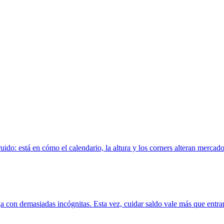
ruido: está en cómo el calendario, la altura y los corners alteran mercado
 con demasiadas incógnitas. Esta vez, cuidar saldo vale más que entrar