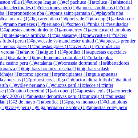
aston villa
(
1
)
#
europa league
(
1
)
#
cf pachuca
(
1
)
#
toluca
(
1
)
#
historial
tados electorales
(
1
)
#
elecciones perú
(
1
)
#
apuestas políticas
(
1
)
#
club
nba
(
1
)
#
pronósticos nba
(
1
)
#
paris saint-germain
(
1
)
#
playoffs nba
)
#
cajamarca
(
1
)
#
liga argentina
(
1
)
#
port vale
(
1
)
#
fa cup
(
1
)
#
clásico de
1
)
#
mano menezes
(
1
)
#
peruano
(
1
)
#
sorteo
(
1
)
#
tinka
(
1
)
#
resultados
1
)
#
apuestas entretenimiento
(
1
)
#
monterrey
(
1
)
#
concacaf champions
(
1
)
#
inteligencia artificial
(
1
)
#
galatasaray
(
1
)
#
newcastle
(
1
)
#
pacers
s futbol peru
(
1
)
#
newcastle vs manchester united
(
1
)
#
apuestas premier
s menos goles
(
1
)
#
apuestas goles
(
1
)
#
over 2.5
(
1
)
#
pronósticos
s verona
(
1
)
#
havre
(
1
)
#
ligue 1
(
1
)
#
gorillaz
(
1
)
#
apuestas especiales
no
(
1
)
#
santa fe
(
1
)
#
liga femenina colombia
(
1
)
#
nikola jokic
eña casino peru
(
1
)
#
atalanta
(
1
)
#
borussia dortmund
(
1
)
#
libertadores
 bonanza
(
1
)
#
big bass bonanza reseña
(
1
)
#
big bass splash
ichajes
(
1
)
#
como apostar
(
1
)
#
principiantes
(
1
)
#
guia apuestas
la apuestas
(
1
)
#
pronosticos la liga
(
1
)
#
factor altura futbol
(
1
)
#
altitud
rtín
(
1
)
#
vóley peruano
(
1
)
#
cuotas perú
(
1
)
#
lecce
(
1
)
#
inter
se
(
1
)
#
matteo berrettini
(
1
)
#
rio open
(
1
)
#
apuestas tenis
(
1
)
#
comercio
voley 2026
(
1
)
#
apuestas deportivas peru
(
1
)
#
unicaja
(
1
)
#
apuestas
lán
(
1
)
#
2 de mayo
(
1
)
#
benfica
(
1
)
#
psg vs monaco
(
1
)
#
champions
(
1
)
#
voley peru
(
1
)
#
liga peruana de voley
(
1
)
#
apuestas voley peru