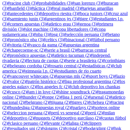
(
3
)
#
racing club
(
3
)
#
probabilidades
(
3
)
#
san lorenzo
(
3
)
#
huracan
(
3
)
#
banfield
(
3
)
#
táctica
(
3
)
#
real madrid
(
3
)
#
tarjetas amarillas
(
3
)
#
antecedentes
(
3
)
#
deportivo riestra
(
3
)
#
boca juniors
(
3
)
#
cruz azul
(
3
)
#
sarmiento junin
(
3
)
#
argentinos jrs
(
3
)
#
tigre
(
3
)
#
estudiantes l.p.
(
3
)
#
corners apuestas
(
3
)
#
atletico grau
(
3
)
#
genoa
(
3
)
#
primera
división
(
3
)
#
slot machine
(
3
)
#
copa libertadores
(
3
)
#
copa
sudamericana
(
3
)
#
nba
(
3
)
#
psg
(
3
)
#
selección peruana
(
3
)
#
betano
(
3
)
#
pronóstico nba
(
3
)
#
celtics
(
3
)
#
binacional
(
3
)
#
fútbol peruano
(
3
)
#
vitoria
(
2
)
#
vasco da gama
(
2
)
#
apuestas argentina
(
2
)
#
chapecoense-sc
(
2
)
#
serie a brasil
(
2
)
#
barracas central
(
2
)
#
pronóstico apuestas
(
2
)
#
atletico tucuman
(
2
)
#
independ.
rivadavia
(
2
)
#
lectura de cuotas
(
2
)
#
serie a brasileira
(
2
)
#
corinthians
(
2
)
#
belgrano cordoba
(
2
)
#
rosario central
(
2
)
#
estadísticas
(
2
)
#
club
america
(
2
)
#
gimnasia l.p.
(
2
)
#
estudiantes de rio cuarto
(
2
)
#
vancouver whitecaps
(
2
)
#
apuestas mls
(
2
)
#
sport boys
(
2
)
#
lazio
(
2
)
#
valor
(
2
)
#
patrón histórico
(
2
)
#
liga profesional argentina
(
2
)
#
los
angeles galaxy
(
2
)
#
los angeles fc
(
2
)
#
club deportivo los chankas
(
2
)
#
cusco
(
2
)
#
am i in love
(
2
)
#
shine soundtrack
(
2
)
#
tragamonedas
online
(
2
)
#
thunder
(
2
)
#
onpe
(
2
)
#
liga 1 perú
(
2
)
#
arsenal
(
2
)
#
atletico
nacional
(
2
)
#
belgrano
(
2
)
#
tijuana
(
2
)
#
tigres
(
2
)
#
chelsea
(
2
)
#
racing
(
2
)
#
bundesliga
(
2
)
#
apuestas royal
(
2
)
#
parlays
(
2
)
#
sorteos online
(
2
)
#
seleccion peruana
(
2
)
#
perú vs senegal
(
2
)
#
perú
(
2
)
#
milan
(
2
)
#
deportivo
(
2
)
#
nuggets
(
2
)
#
deportivo garcilaso
(
2
)
#
cuotas fútbol
(
2
)
#
clasico peruano
(
2
)
#
levante
(
2
)
#
laliga
(
2
)
#
clippers
(
2
)
#
resultados uni
(
2
)
#
slotgms
(
2
)
#
cristal
(
2
)
#
bodø/glimt
(
2
)
#
hnk