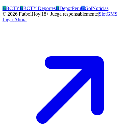
B
BCTY
B
BCTY Deportes
D
DeporPeru
G
GolNoticias
©
2026
FutbolHoy
|
18+ Juega responsablemente
|
SlotGMS
Jugar Ahora