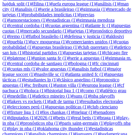
hajduk split
(
1
)
#
žilina
(
1
)
#
uefa europa league
(
1
)
#
análisis
(
1
)
#
man
city
(
1
)
#
analisis
(
1
)
#
serie a brasileirao
(
1
)
#
gimnasia
(
1
)
#
mercado de
tarjetas
(
1
)
#
probabilidades implícitas
(
1
)
#
previas
(
1
)
#
amonestaciones
(
1
)
#
estadisticas
(
1
)
#
gimnasia mendoza
(
1
)
#
central cordoba
(
1
)
#
cuotas argentina
(
1
)
#
atlante fc
(
1
)
#
apuestas
cuotas
(
1
)
#
mercado secundario
(
1
)
#
tarjetas
(
1
)
#
pronóstico deportivo
(
1
)
#
remo
(
1
)
#
futbol brasileño
(
1
)
#
defensa y justicia
(
1
)
#
aldosivi
(
1
)
#
puebla
(
1
)
#
ucv moquegua
(
1
)
#
comerciantes unidos
(
1
)
#
cuotas
probabilidad
(
1
)
#
apuestas brasileirao
(
1
)
#
club queretaro
(
1
)
#
atletico
san luis
(
1
)
#
historial partidos
(
1
)
#
apuestas tarjetas
(
1
)
#
chicago fire
(
1
)
#
platense
(
1
)
#
union santa fe
(
1
)
#
serie a apuestas
(
1
)
#
gimnasia m.
(
1
)
#
central cordoba de santiago
(
1
)
#
bologna
(
1
)
#
fc cincinnati
(
1
)
#
cuotas mls
(
1
)
#
valor apuestas
(
1
)
#
analisis futbol
(
1
)
#
major
league soccer
(
1
)
#
nashville sc
(
1
)
#
atlanta united fc
(
1
)
#
apuestas
tácticas
(
1
)
#
estudiantes lp
(
1
)
#
clásico angelino
(
1
)
#
pronostico
apuestas
(
1
)
#
sc freiburg
(
1
)
#
aston villa
(
1
)
#
europa league
(
1
)
#
cf
pachuca
(
1
)
#
toluca
(
1
)
#
historial liga 1
(
1
)
#
como
(
1
)
#
atlético grau
(
1
)
#
medellin
(
1
)
#
atletico mineiro
(
1
)
#
suns
(
1
)
#
nba playoffs
(
1
)
#
lakers vs rockets
(
1
)
#
adt de tarma
(
1
)
#
resultados electorales
(
1
)
#
elecciones perú
(
1
)
#
apuestas políticas
(
1
)
#
club cienciano
(
1
)
#
fixture liga 1
(
1
)
#
los chankas
(
1
)
#
melgar
(
1
)
#
senadores
(
1
)
#
diputados
(
1
)
#
2026
(
1
)
#
betis
(
1
)
#
real betis
(
1
)
#
braga
(
1
)
#
play-
in nba
(
1
)
#
pronósticos nba
(
1
)
#
paris saint-germain
(
1
)
#
playoffs nba
(
1
)
#
play in nba
(
1
)
#
oklahoma city thunder
(
1
)
#
estadisticas
champions
(
1
)
#
analisis champions
(
1
)
#
jaguares
(
1
)
#
sudamericana