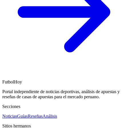
FutbolHoy
Portal independiente de noticias deportivas, análisis de apuestas y
reseñas de casas de apuestas para el mercado peruano.
Secciones
Noticias
Guías
Reseñas
Análisis
Sitios hermanos