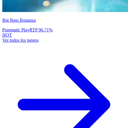
Big Bass Bonanza
Pragmatic Play
RTP
96.71
%
HOT
Ver todos los juegos