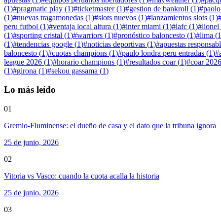
(
1
)
#
pragmatic play
(
1
)
#
ticketmaster
(
1
)
#
gestion de bankroll
(
1
)
#
paolo
(
1
)
#
nuevas tragamonedas
(
1
)
#
slots nuevos
(
1
)
#
lanzamientos slots
(
1
)
peru futbol
(
1
)
#
ventaja local altura
(
1
)
#
inter miami
(
1
)
#
lafc
(
1
)
#
lionel
(
1
)
#
sporting cristal
(
1
)
#
warriors
(
1
)
#
pronóstico baloncesto
(
1
)
#
lima
(
(
1
)
#
tendencias google
(
1
)
#
noticias deportivas
(
1
)
#
apuestas responsabl
baloncesto
(
1
)
#
cuotas champions
(
1
)
#
paulo londra peru entradas
(
1
)
#
league 2026
(
1
)
#
horario champions
(
1
)
#
resultados coar
(
1
)
#
coar 202
(
1
)
#
girona
(
1
)
#
sekou gassama
(
1
)
Lo más leído
01
Gremio-Fluminense: el dueño de casa y el dato que la tribuna ignora
25 de junio, 2026
02
Vitoria vs Vasco: cuando la cuota acalla la historia
25 de junio, 2026
03