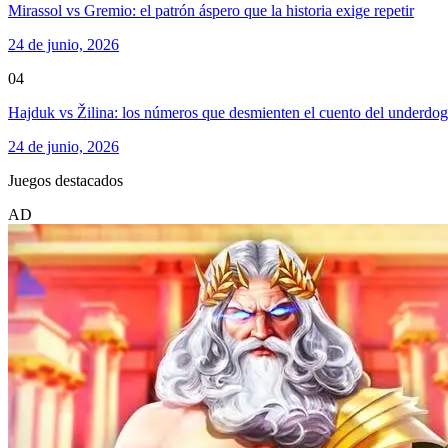
Mirassol vs Gremio: el patrón áspero que la historia exige repetir
24 de junio, 2026
04
Hajduk vs Žilina: los números que desmienten el cuento del underdog
24 de junio, 2026
Juegos destacados
AD