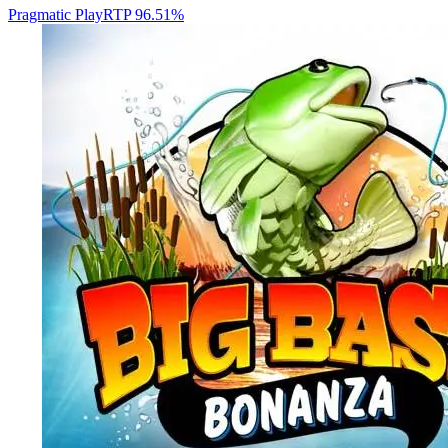
Pragmatic Play
RTP
96.51
%