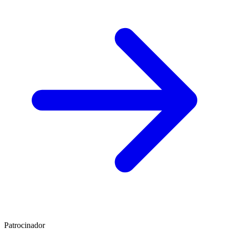
Patrocinador