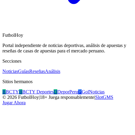
FutbolHoy
Portal independiente de noticias deportivas, análisis de apuestas y
reseñas de casas de apuestas para el mercado peruano.
Secciones
Noticias
Guías
Reseñas
Análisis
Sitios hermanos
B
BCTY
B
BCTY Deportes
D
DeporPeru
G
GolNoticias
©
2026
FutbolHoy
|
18+ Juega responsablemente
|
SlotGMS
Jugar Ahora