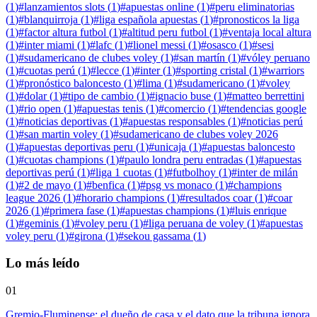
(
1
)
#
lanzamientos slots
(
1
)
#
apuestas online
(
1
)
#
peru eliminatorias
(
1
)
#
blanquirroja
(
1
)
#
liga española apuestas
(
1
)
#
pronosticos la liga
(
1
)
#
factor altura futbol
(
1
)
#
altitud peru futbol
(
1
)
#
ventaja local altura
(
1
)
#
inter miami
(
1
)
#
lafc
(
1
)
#
lionel messi
(
1
)
#
osasco
(
1
)
#
sesi
(
1
)
#
sudamericano de clubes voley
(
1
)
#
san martín
(
1
)
#
vóley peruano
(
1
)
#
cuotas perú
(
1
)
#
lecce
(
1
)
#
inter
(
1
)
#
sporting cristal
(
1
)
#
warriors
(
1
)
#
pronóstico baloncesto
(
1
)
#
lima
(
1
)
#
sudamericano
(
1
)
#
voley
(
1
)
#
dolar
(
1
)
#
tipo de cambio
(
1
)
#
ignacio buse
(
1
)
#
matteo berrettini
(
1
)
#
rio open
(
1
)
#
apuestas tenis
(
1
)
#
comercio
(
1
)
#
tendencias google
(
1
)
#
noticias deportivas
(
1
)
#
apuestas responsables
(
1
)
#
noticias perú
(
1
)
#
san martin voley
(
1
)
#
sudamericano de clubes voley 2026
(
1
)
#
apuestas deportivas peru
(
1
)
#
unicaja
(
1
)
#
apuestas baloncesto
(
1
)
#
cuotas champions
(
1
)
#
paulo londra peru entradas
(
1
)
#
apuestas
deportivas perú
(
1
)
#
liga 1 cuotas
(
1
)
#
futbolhoy
(
1
)
#
inter de milán
(
1
)
#
2 de mayo
(
1
)
#
benfica
(
1
)
#
psg vs monaco
(
1
)
#
champions
league 2026
(
1
)
#
horario champions
(
1
)
#
resultados coar
(
1
)
#
coar
2026
(
1
)
#
primera fase
(
1
)
#
apuestas champions
(
1
)
#
luis enrique
(
1
)
#
geminis
(
1
)
#
voley peru
(
1
)
#
liga peruana de voley
(
1
)
#
apuestas
voley peru
(
1
)
#
girona
(
1
)
#
sekou gassama
(
1
)
Lo más leído
01
Gremio-Fluminense: el dueño de casa y el dato que la tribuna ignora