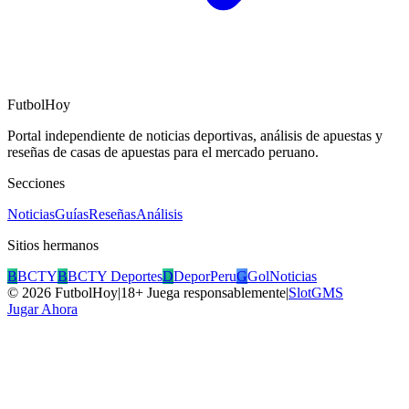
FutbolHoy
Portal independiente de noticias deportivas, análisis de apuestas y
reseñas de casas de apuestas para el mercado peruano.
Secciones
Noticias
Guías
Reseñas
Análisis
Sitios hermanos
B
BCTY
B
BCTY Deportes
D
DeporPeru
G
GolNoticias
©
2026
FutbolHoy
|
18+ Juega responsablemente
|
SlotGMS
Jugar Ahora