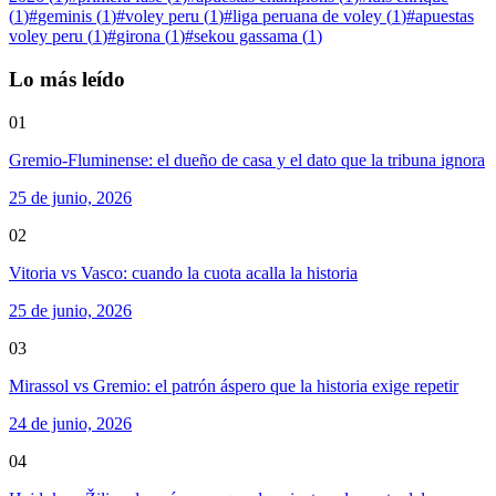
(
1
)
#
geminis
(
1
)
#
voley peru
(
1
)
#
liga peruana de voley
(
1
)
#
apuestas
voley peru
(
1
)
#
girona
(
1
)
#
sekou gassama
(
1
)
Lo más leído
01
Gremio-Fluminense: el dueño de casa y el dato que la tribuna ignora
25 de junio, 2026
02
Vitoria vs Vasco: cuando la cuota acalla la historia
25 de junio, 2026
03
Mirassol vs Gremio: el patrón áspero que la historia exige repetir
24 de junio, 2026
04