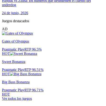
Hajduk vs Žilina: los números que desmienten el cuento del
underdog
24 de junio, 2026
Juegos destacados
AD
Gates of Olympus
Pragmatic Play
RTP
96.5
%
HOT
Sweet Bonanza
Pragmatic Play
RTP
96.51
%
HOT
Big Bass Bonanza
Pragmatic Play
RTP
96.71
%
HOT
Ver todos los juegos