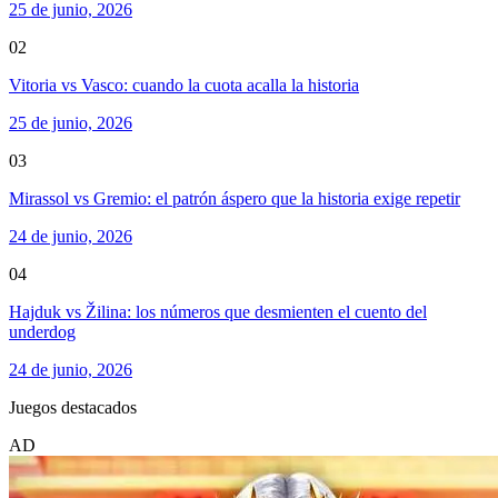
25 de junio, 2026
02
Vitoria vs Vasco: cuando la cuota acalla la historia
25 de junio, 2026
03
Mirassol vs Gremio: el patrón áspero que la historia exige repetir
24 de junio, 2026
04
Hajduk vs Žilina: los números que desmienten el cuento del
underdog
24 de junio, 2026
Juegos destacados
AD