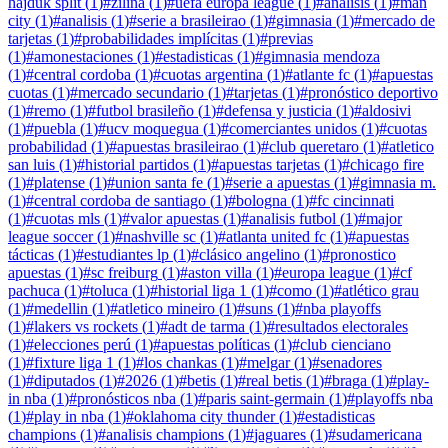
hajduk split
(
1
)
#
žilina
(
1
)
#
uefa europa league
(
1
)
#
análisis
(
1
)
#
man
city
(
1
)
#
analisis
(
1
)
#
serie a brasileirao
(
1
)
#
gimnasia
(
1
)
#
mercado de
tarjetas
(
1
)
#
probabilidades implícitas
(
1
)
#
previas
(
1
)
#
amonestaciones
(
1
)
#
estadisticas
(
1
)
#
gimnasia mendoza
(
1
)
#
central cordoba
(
1
)
#
cuotas argentina
(
1
)
#
atlante fc
(
1
)
#
apuestas
cuotas
(
1
)
#
mercado secundario
(
1
)
#
tarjetas
(
1
)
#
pronóstico deportivo
(
1
)
#
remo
(
1
)
#
futbol brasileño
(
1
)
#
defensa y justicia
(
1
)
#
aldosivi
(
1
)
#
puebla
(
1
)
#
ucv moquegua
(
1
)
#
comerciantes unidos
(
1
)
#
cuotas
probabilidad
(
1
)
#
apuestas brasileirao
(
1
)
#
club queretaro
(
1
)
#
atletico
san luis
(
1
)
#
historial partidos
(
1
)
#
apuestas tarjetas
(
1
)
#
chicago fire
(
1
)
#
platense
(
1
)
#
union santa fe
(
1
)
#
serie a apuestas
(
1
)
#
gimnasia m.
(
1
)
#
central cordoba de santiago
(
1
)
#
bologna
(
1
)
#
fc cincinnati
(
1
)
#
cuotas mls
(
1
)
#
valor apuestas
(
1
)
#
analisis futbol
(
1
)
#
major
league soccer
(
1
)
#
nashville sc
(
1
)
#
atlanta united fc
(
1
)
#
apuestas
tácticas
(
1
)
#
estudiantes lp
(
1
)
#
clásico angelino
(
1
)
#
pronostico
apuestas
(
1
)
#
sc freiburg
(
1
)
#
aston villa
(
1
)
#
europa league
(
1
)
#
cf
pachuca
(
1
)
#
toluca
(
1
)
#
historial liga 1
(
1
)
#
como
(
1
)
#
atlético grau
(
1
)
#
medellin
(
1
)
#
atletico mineiro
(
1
)
#
suns
(
1
)
#
nba playoffs
(
1
)
#
lakers vs rockets
(
1
)
#
adt de tarma
(
1
)
#
resultados electorales
(
1
)
#
elecciones perú
(
1
)
#
apuestas políticas
(
1
)
#
club cienciano
(
1
)
#
fixture liga 1
(
1
)
#
los chankas
(
1
)
#
melgar
(
1
)
#
senadores
(
1
)
#
diputados
(
1
)
#
2026
(
1
)
#
betis
(
1
)
#
real betis
(
1
)
#
braga
(
1
)
#
play-
in nba
(
1
)
#
pronósticos nba
(
1
)
#
paris saint-germain
(
1
)
#
playoffs nba
(
1
)
#
play in nba
(
1
)
#
oklahoma city thunder
(
1
)
#
estadisticas
champions
(
1
)
#
analisis champions
(
1
)
#
jaguares
(
1
)
#
sudamericana