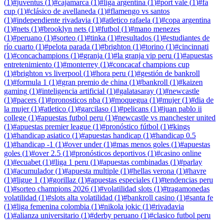
(
1
)
#
juventus
(
1
)
#
cajamarca
(
1
)
#
liga argentina
(
1
)
#
port vale
(
1
)
#
fa
cup
(
1
)
#
clásico de avellaneda
(
1
)
#
flamengo vs santos
(
1
)
#
independiente rivadavia
(
1
)
#
atletico rafaela
(
1
)
#
copa argentina
(
1
)
#
nets
(
1
)
#
brooklyn nets
(
1
)
#
futbol
(
1
)
#
mano menezes
(
1
)
#
peruano
(
1
)
#
sorteo
(
1
)
#
tinka
(
1
)
#
resultados
(
1
)
#
estudiantes de
río cuarto
(
1
)
#
pelota parada
(
1
)
#
brighton
(
1
)
#
torino
(
1
)
#
cincinnati
(
1
)
#
concachampions
(
1
)
#
granja
(
1
)
#
la granja vip peru
(
1
)
#
apuestas
entretenimiento
(
1
)
#
monterrey
(
1
)
#
concacaf champions cup
(
1
)
#
brighton vs liverpool
(
1
)
#
hora peru
(
1
)
#
gestión de bankroll
(
1
)
#
formula 1
(
1
)
#
gran premio de china
(
1
)
#
bankroll
(
1
)
#
kaizen
gaming
(
1
)
#
inteligencia artificial
(
1
)
#
galatasaray
(
1
)
#
newcastle
(
1
)
#
pacers
(
1
)
#
pronosticos nba
(
1
)
#
moquegua
(
1
)
#
mujer
(
1
)
#
dia de
la mujer
(
1
)
#
atletico
(
1
)
#
garcilaso
(
1
)
#
pelicans
(
1
)
#
juan pablo ii
college
(
1
)
#
apuestas futbol peru
(
1
)
#
newcastle vs manchester united
(
1
)
#
apuestas premier league
(
1
)
#
pronóstico fútbol
(
1
)
#
kings
(
1
)
#
handicap asiatico
(
1
)
#
apuestas handicap
(
1
)
#
handicap 0.5
(
1
)
#
handicap -1
(
1
)
#
over under
(
1
)
#
mas menos goles
(
1
)
#
apuestas
goles
(
1
)
#
over 2.5
(
1
)
#
pronósticos deportivos
(
1
)
#
casino online
(
1
)
#
ecuabet
(
1
)
#
liga 1 peru
(
1
)
#
apuestas combinadas
(
1
)
#
parlay
(
1
)
#
acumulador
(
1
)
#
apuesta multiple
(
1
)
#
hellas verona
(
1
)
#
havre
(
1
)
#
ligue 1
(
1
)
#
gorillaz
(
1
)
#
apuestas especiales
(
1
)
#
tendencias peru
(
1
)
#
sorteo champions 2026
(
1
)
#
volatilidad slots
(
1
)
#
tragamonedas
volatilidad
(
1
)
#
slots alta volatilidad
(
1
)
#
bankroll casino
(
1
)
#
santa fe
(
1
)
#
liga femenina colombia
(
1
)
#
nikola jokic
(
1
)
#
rivadavia
(
1
)
#
alianza universitario
(
1
)
#
derby peruano
(
1
)
#
clasico futbol peru