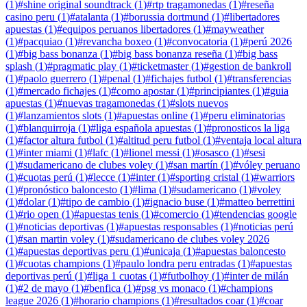
(
1
)
#
shine original soundtrack
(
1
)
#
rtp tragamonedas
(
1
)
#
reseña
casino peru
(
1
)
#
atalanta
(
1
)
#
borussia dortmund
(
1
)
#
libertadores
apuestas
(
1
)
#
equipos peruanos libertadores
(
1
)
#
mayweather
(
1
)
#
pacquiao
(
1
)
#
revancha boxeo
(
1
)
#
convocatoria
(
1
)
#
perú 2026
(
1
)
#
big bass bonanza
(
1
)
#
big bass bonanza reseña
(
1
)
#
big bass
splash
(
1
)
#
pragmatic play
(
1
)
#
ticketmaster
(
1
)
#
gestion de bankroll
(
1
)
#
paolo guerrero
(
1
)
#
penal
(
1
)
#
fichajes futbol
(
1
)
#
transferencias
(
1
)
#
mercado fichajes
(
1
)
#
como apostar
(
1
)
#
principiantes
(
1
)
#
guia
apuestas
(
1
)
#
nuevas tragamonedas
(
1
)
#
slots nuevos
(
1
)
#
lanzamientos slots
(
1
)
#
apuestas online
(
1
)
#
peru eliminatorias
(
1
)
#
blanquirroja
(
1
)
#
liga española apuestas
(
1
)
#
pronosticos la liga
(
1
)
#
factor altura futbol
(
1
)
#
altitud peru futbol
(
1
)
#
ventaja local altura
(
1
)
#
inter miami
(
1
)
#
lafc
(
1
)
#
lionel messi
(
1
)
#
osasco
(
1
)
#
sesi
(
1
)
#
sudamericano de clubes voley
(
1
)
#
san martín
(
1
)
#
vóley peruano
(
1
)
#
cuotas perú
(
1
)
#
lecce
(
1
)
#
inter
(
1
)
#
sporting cristal
(
1
)
#
warriors
(
1
)
#
pronóstico baloncesto
(
1
)
#
lima
(
1
)
#
sudamericano
(
1
)
#
voley
(
1
)
#
dolar
(
1
)
#
tipo de cambio
(
1
)
#
ignacio buse
(
1
)
#
matteo berrettini
(
1
)
#
rio open
(
1
)
#
apuestas tenis
(
1
)
#
comercio
(
1
)
#
tendencias google
(
1
)
#
noticias deportivas
(
1
)
#
apuestas responsables
(
1
)
#
noticias perú
(
1
)
#
san martin voley
(
1
)
#
sudamericano de clubes voley 2026
(
1
)
#
apuestas deportivas peru
(
1
)
#
unicaja
(
1
)
#
apuestas baloncesto
(
1
)
#
cuotas champions
(
1
)
#
paulo londra peru entradas
(
1
)
#
apuestas
deportivas perú
(
1
)
#
liga 1 cuotas
(
1
)
#
futbolhoy
(
1
)
#
inter de milán
(
1
)
#
2 de mayo
(
1
)
#
benfica
(
1
)
#
psg vs monaco
(
1
)
#
champions
league 2026
(
1
)
#
horario champions
(
1
)
#
resultados coar
(
1
)
#
coar