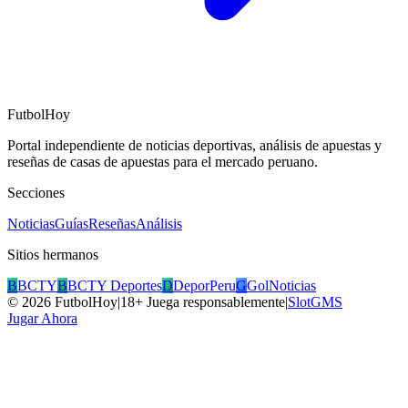
FutbolHoy
Portal independiente de noticias deportivas, análisis de apuestas y
reseñas de casas de apuestas para el mercado peruano.
Secciones
Noticias
Guías
Reseñas
Análisis
Sitios hermanos
B
BCTY
B
BCTY Deportes
D
DeporPeru
G
GolNoticias
©
2026
FutbolHoy
|
18+ Juega responsablemente
|
SlotGMS
Jugar Ahora