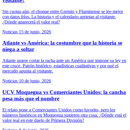
visitante?
Sin cuotas aún, el choque entre Gremio y Fluminense se lee mejor
con datos fríos. La historia y el calendario aprietan al visitante.
¿Dónde aparecerá el valor real?
Noticias
·
15 de junio, 2026
Atlante vs América: la costumbre que la historia se
niega a soltar
Atlante quiere cortar la racha ante un América que impone su ley en
este cruce. Patrón histórico, estadísticas cualitativas y por qué el
mercado apunta al visitante.
Noticias
·
10 de junio, 2026
UCV Moquegua vs Comerciantes Unidos: la cancha
pesa más que el nombre
El relato pone a Comerciantes Unidos como favorito, pero los
números históricos en Moquegua sugieren otra cosa. ¿Dónde está el
valor real en este duelo de Primera División?