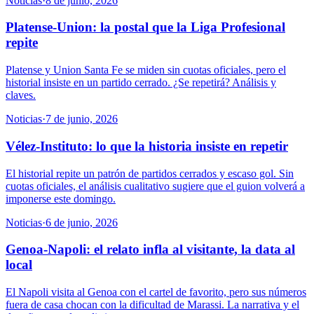
Noticias
·
8 de junio, 2026
Platense-Union: la postal que la Liga Profesional
repite
Platense y Union Santa Fe se miden sin cuotas oficiales, pero el
historial insiste en un partido cerrado. ¿Se repetirá? Análisis y
claves.
Noticias
·
7 de junio, 2026
Vélez-Instituto: lo que la historia insiste en repetir
El historial repite un patrón de partidos cerrados y escaso gol. Sin
cuotas oficiales, el análisis cualitativo sugiere que el guion volverá a
imponerse este domingo.
Noticias
·
6 de junio, 2026
Genoa-Napoli: el relato infla al visitante, la data al
local
El Napoli visita al Genoa con el cartel de favorito, pero sus números
fuera de casa chocan con la dificultad de Marassi. La narrativa y el