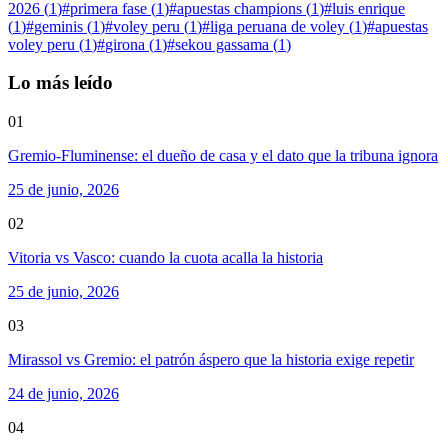
2026
(
1
)
#
primera fase
(
1
)
#
apuestas champions
(
1
)
#
luis enrique
(
1
)
#
geminis
(
1
)
#
voley peru
(
1
)
#
liga peruana de voley
(
1
)
#
apuestas
voley peru
(
1
)
#
girona
(
1
)
#
sekou gassama
(
1
)
Lo más leído
01
Gremio-Fluminense: el dueño de casa y el dato que la tribuna ignora
25 de junio, 2026
02
Vitoria vs Vasco: cuando la cuota acalla la historia
25 de junio, 2026
03
Mirassol vs Gremio: el patrón áspero que la historia exige repetir
24 de junio, 2026
04