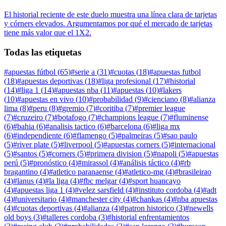
El historial reciente de este duelo muestra una línea clara de tarjetas
y córners elevados. Argumentamos por qué el mercado de tarjetas
tiene más valor que el 1X2.
Todas las etiquetas
#
apuestas fútbol
(
65
)
#
serie a
(
31
)
#
cuotas
(
18
)
#
apuestas futbol
(
18
)
#
apuestas deportivas
(
18
)
#
liga profesional
(
17
)
#
historial
(
14
)
#
liga 1
(
14
)
#
apuestas nba
(
11
)
#
apuestas
(
10
)
#
lakers
(
10
)
#
apuestas en vivo
(
10
)
#
probabilidad
(
9
)
#
cienciano
(
8
)
#
alianza
lima
(
8
)
#
peru
(
8
)
#
gremio
(
7
)
#
coritiba
(
7
)
#
premier league
(
7
)
#
cruzeiro
(
7
)
#
botafogo
(
7
)
#
champions league
(
7
)
#
fluminense
(
6
)
#
bahia
(
6
)
#
analisis tactico
(
6
)
#
barcelona
(
6
)
#
liga mx
(
6
)
#
independiente
(
6
)
#
flamengo
(
5
)
#
palmeiras
(
5
)
#
sao paulo
(
5
)
#
river plate
(
5
)
#
liverpool
(
5
)
#
apuestas corners
(
5
)
#
internacional
(
5
)
#
santos
(
5
)
#
corners
(
5
)
#
primera division
(
5
)
#
napoli
(
5
)
#
apuestas
perú
(
5
)
#
pronóstico
(
4
)
#
mirassol
(
4
)
#
análisis táctico
(
4
)
#
rb
bragantino
(
4
)
#
atletico paranaense
(
4
)
#
atletico-mg
(
4
)
#
brasileirao
(
4
)
#
lanus
(
4
)
#
la liga
(
4
)
#
fbc melgar
(
4
)
#
sport huancayo
(
4
)
#
apuestas liga 1
(
4
)
#
velez sarsfield
(
4
)
#
instituto cordoba
(
4
)
#
adt
(
4
)
#
universitario
(
4
)
#
manchester city
(
4
)
#
chankas
(
4
)
#
nba apuestas
(
4
)
#
cuotas deportivas
(
4
)
#
alianza
(
4
)
#
patron historico
(
3
)
#
newells
old boys
(
3
)
#
talleres cordoba
(
3
)
#
historial enfrentamientos