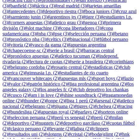
(
3
)
#
racing club
(
3
)
#
probabilidades
(
3
)
#
san lorenzo
(
3
)
#
huracan
(
3
)
#
banfield
(
3
)
#
táctica
(
3
)
#
real madrid
(
3
)
#
tarjetas amarillas
(
3
)
#
antecedentes
(
3
)
#
deportivo riestra
(
3
)
#
boca juniors
(
3
)
#
cruz azul
(
3
)
#
sarmiento junin
(
3
)
#
argentinos jrs
(
3
)
#
tigre
(
3
)
#
estudiantes l.p.
(
3
)
#
corners apuestas
(
3
)
#
atletico grau
(
3
)
#
genoa
(
3
)
#
primera
división
(
3
)
#
slot machine
(
3
)
#
copa libertadores
(
3
)
#
copa
sudamericana
(
3
)
#
nba
(
3
)
#
psg
(
3
)
#
selección peruana
(
3
)
#
betano
(
3
)
#
pronóstico nba
(
3
)
#
celtics
(
3
)
#
binacional
(
3
)
#
fútbol peruano
(
3
)
#
vitoria
(
2
)
#
vasco da gama
(
2
)
#
apuestas argentina
(
2
)
#
chapecoense-sc
(
2
)
#
serie a brasil
(
2
)
#
barracas central
(
2
)
#
pronóstico apuestas
(
2
)
#
atletico tucuman
(
2
)
#
independ.
rivadavia
(
2
)
#
lectura de cuotas
(
2
)
#
serie a brasileira
(
2
)
#
corinthians
(
2
)
#
belgrano cordoba
(
2
)
#
rosario central
(
2
)
#
estadísticas
(
2
)
#
club
america
(
2
)
#
gimnasia l.p.
(
2
)
#
estudiantes de rio cuarto
(
2
)
#
vancouver whitecaps
(
2
)
#
apuestas mls
(
2
)
#
sport boys
(
2
)
#
lazio
(
2
)
#
valor
(
2
)
#
patrón histórico
(
2
)
#
liga profesional argentina
(
2
)
#
los
angeles galaxy
(
2
)
#
los angeles fc
(
2
)
#
club deportivo los chankas
(
2
)
#
cusco
(
2
)
#
am i in love
(
2
)
#
shine soundtrack
(
2
)
#
tragamonedas
online
(
2
)
#
thunder
(
2
)
#
onpe
(
2
)
#
liga 1 perú
(
2
)
#
arsenal
(
2
)
#
atletico
nacional
(
2
)
#
belgrano
(
2
)
#
tijuana
(
2
)
#
tigres
(
2
)
#
chelsea
(
2
)
#
racing
(
2
)
#
bundesliga
(
2
)
#
apuestas royal
(
2
)
#
parlays
(
2
)
#
sorteos online
(
2
)
#
seleccion peruana
(
2
)
#
perú vs senegal
(
2
)
#
perú
(
2
)
#
milan
(
2
)
#
deportivo
(
2
)
#
nuggets
(
2
)
#
deportivo garcilaso
(
2
)
#
cuotas fútbol
(
2
)
#
clasico peruano
(
2
)
#
levante
(
2
)
#
laliga
(
2
)
#
clippers
(
2
)
#
resultados uni
(
2
)
#
slotgms
(
2
)
#
cristal
(
2
)
#
bodø/glimt
(
2
)
#
hnk