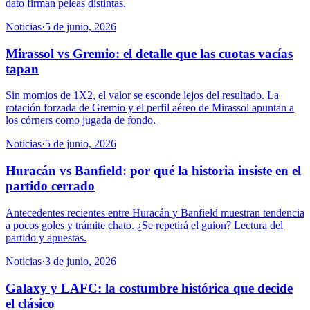
dato firman peleas distintas.
Noticias
·
5 de junio, 2026
Mirassol vs Gremio: el detalle que las cuotas vacías
tapan
Sin momios de 1X2, el valor se esconde lejos del resultado. La
rotación forzada de Gremio y el perfil aéreo de Mirassol apuntan a
los córners como jugada de fondo.
Noticias
·
5 de junio, 2026
Huracán vs Banfield: por qué la historia insiste en el
partido cerrado
Antecedentes recientes entre Huracán y Banfield muestran tendencia
a pocos goles y trámite chato. ¿Se repetirá el guion? Lectura del
partido y apuestas.
Noticias
·
3 de junio, 2026
Galaxy y LAFC: la costumbre histórica que decide
el clásico