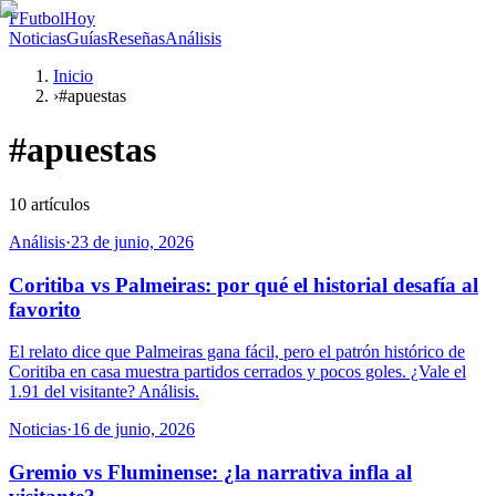
F
FutbolHoy
Noticias
Guías
Reseñas
Análisis
Inicio
›
#apuestas
#
apuestas
10
artículos
Análisis
·
23 de junio, 2026
Coritiba vs Palmeiras: por qué el historial desafía al
favorito
El relato dice que Palmeiras gana fácil, pero el patrón histórico de
Coritiba en casa muestra partidos cerrados y pocos goles. ¿Vale el
1.91 del visitante? Análisis.
Noticias
·
16 de junio, 2026
Gremio vs Fluminense: ¿la narrativa infla al