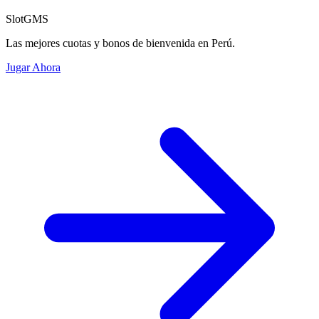
SlotGMS
Las mejores cuotas y bonos de bienvenida en Perú.
Jugar Ahora