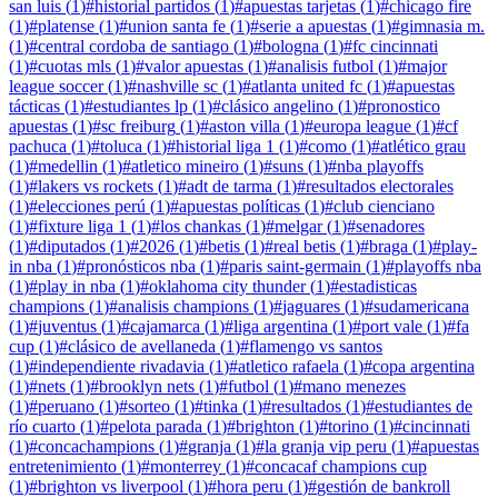
san luis
(
1
)
#
historial partidos
(
1
)
#
apuestas tarjetas
(
1
)
#
chicago fire
(
1
)
#
platense
(
1
)
#
union santa fe
(
1
)
#
serie a apuestas
(
1
)
#
gimnasia m.
(
1
)
#
central cordoba de santiago
(
1
)
#
bologna
(
1
)
#
fc cincinnati
(
1
)
#
cuotas mls
(
1
)
#
valor apuestas
(
1
)
#
analisis futbol
(
1
)
#
major
league soccer
(
1
)
#
nashville sc
(
1
)
#
atlanta united fc
(
1
)
#
apuestas
tácticas
(
1
)
#
estudiantes lp
(
1
)
#
clásico angelino
(
1
)
#
pronostico
apuestas
(
1
)
#
sc freiburg
(
1
)
#
aston villa
(
1
)
#
europa league
(
1
)
#
cf
pachuca
(
1
)
#
toluca
(
1
)
#
historial liga 1
(
1
)
#
como
(
1
)
#
atlético grau
(
1
)
#
medellin
(
1
)
#
atletico mineiro
(
1
)
#
suns
(
1
)
#
nba playoffs
(
1
)
#
lakers vs rockets
(
1
)
#
adt de tarma
(
1
)
#
resultados electorales
(
1
)
#
elecciones perú
(
1
)
#
apuestas políticas
(
1
)
#
club cienciano
(
1
)
#
fixture liga 1
(
1
)
#
los chankas
(
1
)
#
melgar
(
1
)
#
senadores
(
1
)
#
diputados
(
1
)
#
2026
(
1
)
#
betis
(
1
)
#
real betis
(
1
)
#
braga
(
1
)
#
play-
in nba
(
1
)
#
pronósticos nba
(
1
)
#
paris saint-germain
(
1
)
#
playoffs nba
(
1
)
#
play in nba
(
1
)
#
oklahoma city thunder
(
1
)
#
estadisticas
champions
(
1
)
#
analisis champions
(
1
)
#
jaguares
(
1
)
#
sudamericana
(
1
)
#
juventus
(
1
)
#
cajamarca
(
1
)
#
liga argentina
(
1
)
#
port vale
(
1
)
#
fa
cup
(
1
)
#
clásico de avellaneda
(
1
)
#
flamengo vs santos
(
1
)
#
independiente rivadavia
(
1
)
#
atletico rafaela
(
1
)
#
copa argentina
(
1
)
#
nets
(
1
)
#
brooklyn nets
(
1
)
#
futbol
(
1
)
#
mano menezes
(
1
)
#
peruano
(
1
)
#
sorteo
(
1
)
#
tinka
(
1
)
#
resultados
(
1
)
#
estudiantes de
río cuarto
(
1
)
#
pelota parada
(
1
)
#
brighton
(
1
)
#
torino
(
1
)
#
cincinnati
(
1
)
#
concachampions
(
1
)
#
granja
(
1
)
#
la granja vip peru
(
1
)
#
apuestas
entretenimiento
(
1
)
#
monterrey
(
1
)
#
concacaf champions cup
(
1
)
#
brighton vs liverpool
(
1
)
#
hora peru
(
1
)
#
gestión de bankroll