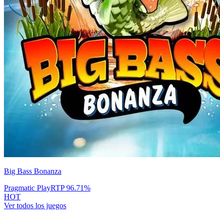
Big Bass Bonanza
Pragmatic Play
RTP
96.71
%
HOT
Ver todos los juegos