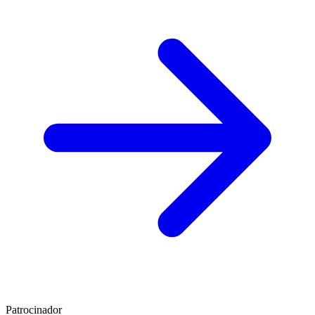
Patrocinador