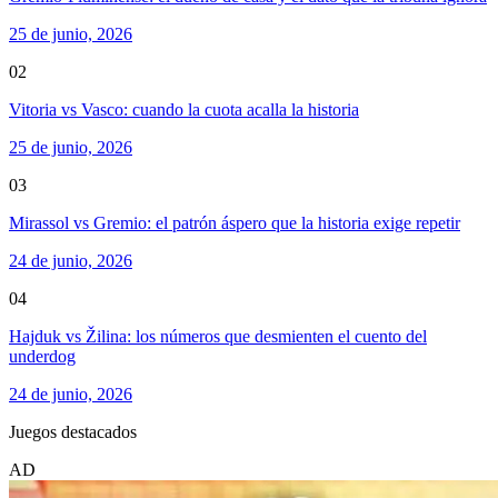
25 de junio, 2026
02
Vitoria vs Vasco: cuando la cuota acalla la historia
25 de junio, 2026
03
Mirassol vs Gremio: el patrón áspero que la historia exige repetir
24 de junio, 2026
04
Hajduk vs Žilina: los números que desmienten el cuento del
underdog
24 de junio, 2026
Juegos destacados
AD