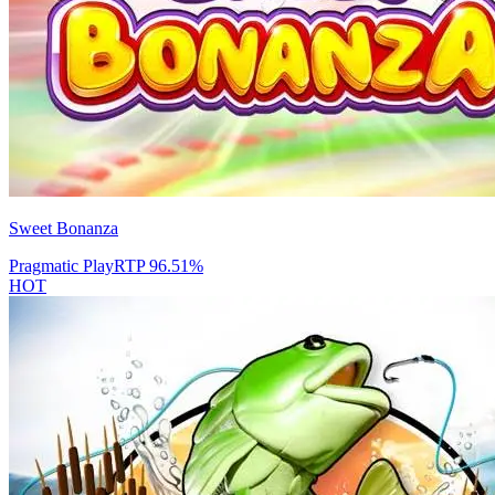
Sweet Bonanza
Pragmatic Play
RTP
96.51
%
HOT