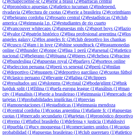
(
2
)
#
chapecoense-sc
(
2
)
#
serie a brasil
(
2
)
#
barracas central
(
2
)
#
pronóstico apuestas
(
2
)
#
atletico tucuman
(
2
)
#
independ.
rivadavia
(
2
)
#
lectura de cuotas
(
2
)
#
serie a brasileira
(
2
)
#
corinthians
(
2
)
#
belgrano cordoba
(
2
)
#
rosario central
(
2
)
#
estadísticas
(
2
)
#
club
america
(
2
)
#
gimnasia l.p.
(
2
)
#
estudiantes de rio cuarto
(
2
)
#
vancouver whitecaps
(
2
)
#
apuestas mls
(
2
)
#
sport boys
(
2
)
#
lazio
(
2
)
#
valor
(
2
)
#
patrón histórico
(
2
)
#
liga profesional argentina
(
2
)
#
los
angeles galaxy
(
2
)
#
los angeles fc
(
2
)
#
club deportivo los chankas
(
2
)
#
cusco
(
2
)
#
am i in love
(
2
)
#
shine soundtrack
(
2
)
#
tragamonedas
online
(
2
)
#
thunder
(
2
)
#
onpe
(
2
)
#
liga 1 perú
(
2
)
#
arsenal
(
2
)
#
atletico
nacional
(
2
)
#
belgrano
(
2
)
#
tijuana
(
2
)
#
tigres
(
2
)
#
chelsea
(
2
)
#
racing
(
2
)
#
bundesliga
(
2
)
#
apuestas royal
(
2
)
#
parlays
(
2
)
#
sorteos online
(
2
)
#
seleccion peruana
(
2
)
#
perú vs senegal
(
2
)
#
perú
(
2
)
#
milan
(
2
)
#
deportivo
(
2
)
#
nuggets
(
2
)
#
deportivo garcilaso
(
2
)
#
cuotas fútbol
(
2
)
#
clasico peruano
(
2
)
#
levante
(
2
)
#
laliga
(
2
)
#
clippers
(
2
)
#
resultados uni
(
2
)
#
slotgms
(
2
)
#
cristal
(
2
)
#
bodø/glimt
(
2
)
#
hnk
hajduk split
(
1
)
#
žilina
(
1
)
#
uefa europa league
(
1
)
#
análisis
(
1
)
#
man
city
(
1
)
#
analisis
(
1
)
#
serie a brasileirao
(
1
)
#
gimnasia
(
1
)
#
mercado de
tarjetas
(
1
)
#
probabilidades implícitas
(
1
)
#
previas
(
1
)
#
amonestaciones
(
1
)
#
estadisticas
(
1
)
#
gimnasia mendoza
(
1
)
#
central cordoba
(
1
)
#
cuotas argentina
(
1
)
#
atlante fc
(
1
)
#
apuestas
cuotas
(
1
)
#
mercado secundario
(
1
)
#
tarjetas
(
1
)
#
pronóstico deportivo
(
1
)
#
remo
(
1
)
#
futbol brasileño
(
1
)
#
defensa y justicia
(
1
)
#
aldosivi
(
1
)
#
puebla
(
1
)
#
ucv moquegua
(
1
)
#
comerciantes unidos
(
1
)
#
cuotas
probabilidad
(
1
)
#
apuestas brasileirao
(
1
)
#
club queretaro
(
1
)
#
atletico