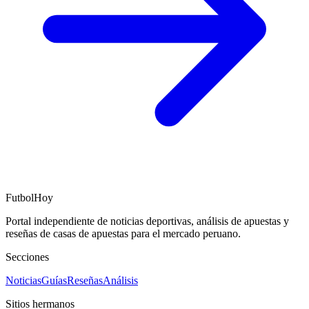
FutbolHoy
Portal independiente de noticias deportivas, análisis de apuestas y
reseñas de casas de apuestas para el mercado peruano.
Secciones
Noticias
Guías
Reseñas
Análisis
Sitios hermanos