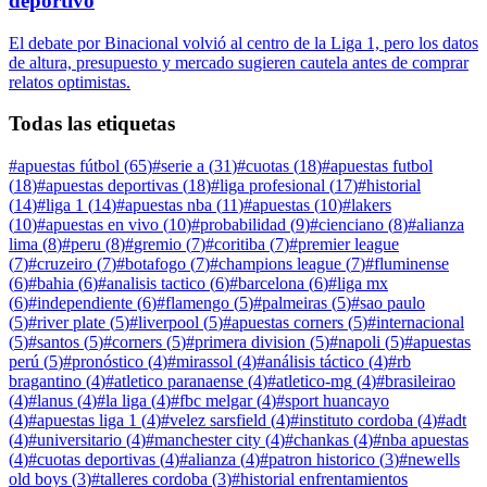
deportivo
El debate por Binacional volvió al centro de la Liga 1, pero los datos
de altura, presupuesto y mercado sugieren cautela antes de comprar
relatos optimistas.
Todas las etiquetas
#
apuestas fútbol
(
65
)
#
serie a
(
31
)
#
cuotas
(
18
)
#
apuestas futbol
(
18
)
#
apuestas deportivas
(
18
)
#
liga profesional
(
17
)
#
historial
(
14
)
#
liga 1
(
14
)
#
apuestas nba
(
11
)
#
apuestas
(
10
)
#
lakers
(
10
)
#
apuestas en vivo
(
10
)
#
probabilidad
(
9
)
#
cienciano
(
8
)
#
alianza
lima
(
8
)
#
peru
(
8
)
#
gremio
(
7
)
#
coritiba
(
7
)
#
premier league
(
7
)
#
cruzeiro
(
7
)
#
botafogo
(
7
)
#
champions league
(
7
)
#
fluminense
(
6
)
#
bahia
(
6
)
#
analisis tactico
(
6
)
#
barcelona
(
6
)
#
liga mx
(
6
)
#
independiente
(
6
)
#
flamengo
(
5
)
#
palmeiras
(
5
)
#
sao paulo
(
5
)
#
river plate
(
5
)
#
liverpool
(
5
)
#
apuestas corners
(
5
)
#
internacional
(
5
)
#
santos
(
5
)
#
corners
(
5
)
#
primera division
(
5
)
#
napoli
(
5
)
#
apuestas
perú
(
5
)
#
pronóstico
(
4
)
#
mirassol
(
4
)
#
análisis táctico
(
4
)
#
rb
bragantino
(
4
)
#
atletico paranaense
(
4
)
#
atletico-mg
(
4
)
#
brasileirao
(
4
)
#
lanus
(
4
)
#
la liga
(
4
)
#
fbc melgar
(
4
)
#
sport huancayo
(
4
)
#
apuestas liga 1
(
4
)
#
velez sarsfield
(
4
)
#
instituto cordoba
(
4
)
#
adt
(
4
)
#
universitario
(
4
)
#
manchester city
(
4
)
#
chankas
(
4
)
#
nba apuestas
(
4
)
#
cuotas deportivas
(
4
)
#
alianza
(
4
)
#
patron historico
(
3
)
#
newells
old boys
(
3
)
#
talleres cordoba
(
3
)
#
historial enfrentamientos